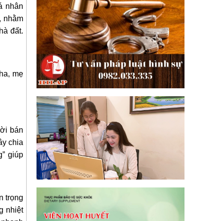
cá nhân
t, nhằm
hà đất.
cha, mẹ
ười bán
ây chia
” giúp
n trọng
g nhiệt