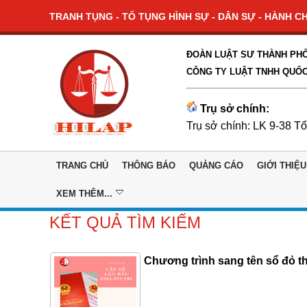
TRANH TỤNG - TỐ TỤNG HÌNH SỰ - DÂN SỰ - HÀNH CHÍ
ĐOÀN LUẬT SƯ THÀNH PHỐ
CÔNG TY LUẬT TNHH QUỐC
Trụ sở chính:
Trụ sở chính: LK 9-38 T
TRANG CHỦ
THÔNG BÁO
QUẢNG CÁO
GIỚI THIỆU
XEM THÊM...
KẾT QUẢ TÌM KIẾM
Chương trình sang tên sổ đỏ t