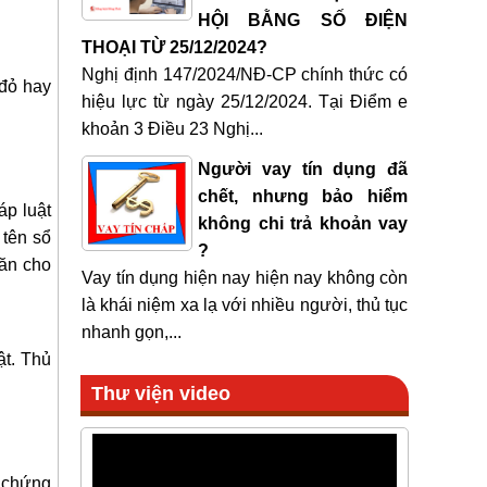
HỘI BẰNG SỐ ĐIỆN
THOẠI TỪ 25/12/2024?
Nghị định 147/2024/NĐ-CP chính thức có
 đỏ hay
hiệu lực từ ngày 25/12/2024. Tại Điểm e
khoản 3 Điều 23 Nghị...
Người vay tín dụng đã
chết, nhưng bảo hiểm
áp luật
không chi trả khoản vay
 tên sổ
?
hăn cho
Vay tín dụng hiện nay hiện nay không còn
là khái niệm xa lạ với nhiều người, thủ tục
nhanh gọn,...
ật. Thủ
Thư viện video
 chứng