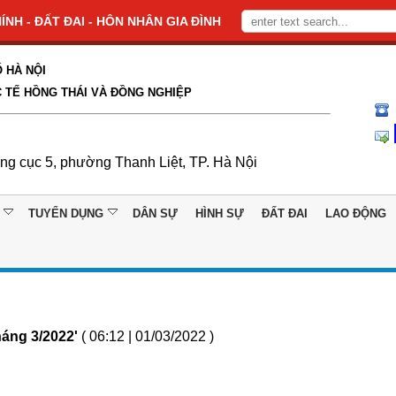
NH - ĐẤT ĐAI - HÔN NHÂN GIA ĐÌNH
 HÀ NỘI
 TẾ HỒNG THÁI VÀ ĐỒNG NGHIỆP
ổng cục 5, phường Thanh Liệt, TP. Hà Nội
TUYỂN DỤNG
DÂN SỰ
HÌNH SỰ
ĐẤT ĐAI
LAO ĐỘNG
háng 3/2022'
( 06:12 | 01/03/2022 )