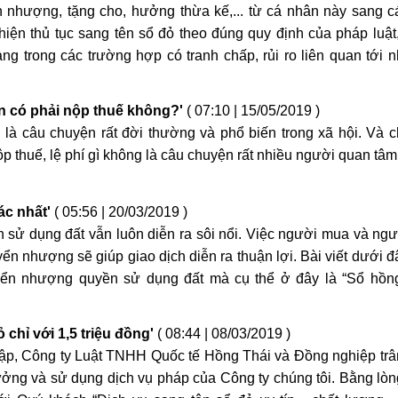
n nhượng, tặng cho, hưởng thừa kế,... từ cá nhân này sang 
iện thủ tục sang tên sổ đỏ theo đúng quy định của pháp luậ
g trong các trường hợp có tranh chấp, rủi ro liên quan tới n
n có phải nộp thuế không?'
( 07:10 | 15/05/2019 )
là câu chuyện rất đời thường và phổ biến trong xã hội. Và 
p thuế, lệ phí gì không là câu chuyện rất nhiều người quan tâm
ác nhất'
( 05:56 | 20/03/2019 )
sử dụng đất vẫn luôn diễn ra sôi nổi. Việc người mua và ng
ển nhượng sẽ giúp giao dịch diễn ra thuận lợi. Bài viết dưới đ
uyển nhượng quyền sử dụng đất mà cụ thể ở đây là “Sổ hồng
chỉ với 1,5 triệu đồng'
( 08:44 | 08/03/2019 )
ập, Công ty Luật TNHH Quốc tế Hồng Thái và Đồng nghiệp trâ
ởng và sử dụng dịch vụ pháp của Công ty chúng tôi. Bằng lòn