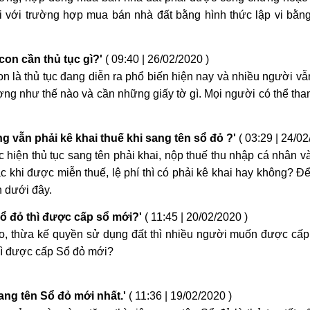
i với trường hợp mua bán nhà đất bằng hình thức lập vi bằng
con cần thủ tục gì?'
( 09:40 | 26/02/2020 )
n là thủ tục đang diễn ra phổ biến hiện nay và nhiều người v
ng như thế nào và cần những giấy tờ gì. Mọi người có thể th
g vẫn phải kê khai thuế khi sang tên sổ đỏ ?'
( 03:29 | 24/02
 hiện thủ tục sang tên phải khai, nộp thuế thu nhập cá nhân và
 khi được miễn thuế, lệ phí thì có phải kê khai hay không? Để 
h dưới đây.
ổ đỏ thì được cấp sổ mới?'
( 11:45 | 20/02/2020 )
o, thừa kế quyền sử dụng đất thì nhiều người muốn được cấ
hì được cấp Sổ đỏ mới?
ng tên Sổ đỏ mới nhất.'
( 11:36 | 19/02/2020 )