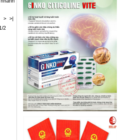
- nhanh
>
>|
1/2