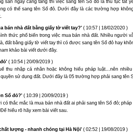
g sản ngày càng tăng thì việc sang tên Sổ đỏ là thủ tục tất y
ũng có thể sang tên Sổ đỏ. Dưới đây là các trường hợp khô
.
 bán nhà đất bằng giấy tờ viết tay?'
( 10:57 | 18/02/2020 )
à hình thức phổ biến trong việc mua bán nhà đất. Nhiều người v
à, đất bằng giấy tờ viết tay thì có được sang tên Sổ đỏ hay kh
tham khảo bài viết dưới đây.
 đỏ'
( 10:54 | 20/09/2019 )
thuế thu nhập cá nhân hoặc không hiểu pháp luật…nên nhiều
 quyền sử dụng đất. Dưới đây là 05 trường hợp phải sang tên 
ên Sổ đỏ?'
( 10:39 | 20/09/2019 )
 có thắc mắc là mua bán nhà đất ai phải sang tên Sổ đỏ; pháp 
Để hiểu rõ hãy xem bài viết sau.
 chất lượng - nhanh chóng tại Hà Nội'
( 02:52 | 19/08/2019 )