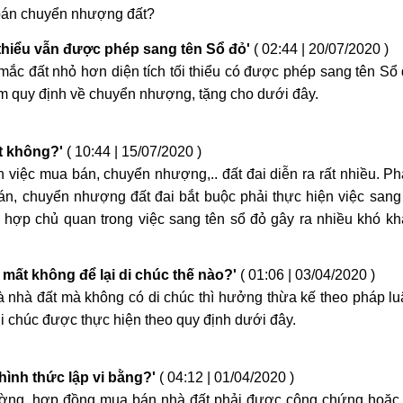
 bán chuyển nhượng đất?
 thiểu vẫn được phép sang tên Sổ đỏ'
( 02:44 | 20/07/2020 )
mắc đất nhỏ hơn diện tích tối thiểu có được phép sang tên Sổ
em quy định về chuyển nhượng, tặng cho dưới đây.
t không?'
( 10:44 | 15/07/2020 )
 việc mua bán, chuyển nhượng,.. đất đai diễn ra rất nhiều. Ph
bán, chuyển nhượng đất đai bắt buộc phải thực hiện việc sang
hợp chủ quan trong việc sang tên sổ đỏ gây ra nhiều khó k
mất không để lại di chúc thế nào?'
( 01:06 | 03/04/2020 )
là nhà đất mà không có di chúc thì hưởng thừa kế theo pháp lu
di chúc được thực hiện theo quy định dưới đây.
ình thức lập vi bằng?'
( 04:12 | 01/04/2020 )
ường, hợp đồng mua bán nhà đất phải được công chứng hoặc