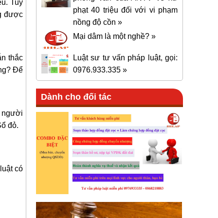
ếu. Tuy
phạt 40 triệu đối với vi phạm
ng được
nồng độ cồn »
Mại dâm là một nghề? »
ẫn thắc
Luật sư tư vấn pháp luật, gọi:
ông? Để
0976.933.335 »
Dành cho đối tác
 người
Sổ đỏ.
luật có