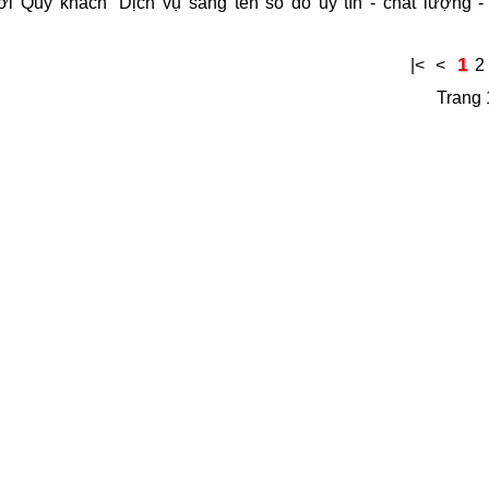
tới Quý khách “Dịch vụ sang tên sổ đỏ uy tín - chất lượng 
1
|<
<
2
Trang 