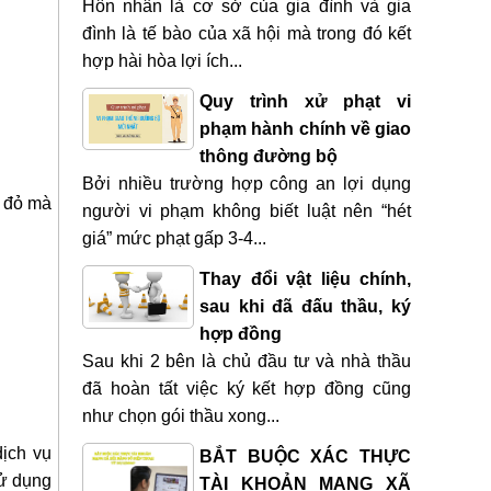
Hôn nhân là cơ sở của gia đình và gia
đình là tế bào của xã hội mà trong đó kết
hợp hài hòa lợi ích...
Quy trình xử phạt vi
phạm hành chính về giao
thông đường bộ
Bởi nhiều trường hợp công an lợi dụng
ổ đỏ mà
người vi phạm không biết luật nên “hét
giá” mức phạt gấp 3-4...
Thay đổi vật liệu chính,
sau khi đã đấu thầu, ký
hợp đồng
Sau khi 2 bên là chủ đầu tư và nhà thầu
đã hoàn tất việc ký kết hợp đồng cũng
như chọn gói thầu xong...
dịch vụ
BẮT BUỘC XÁC THỰC
sử dụng
TÀI KHOẢN MẠNG XÃ