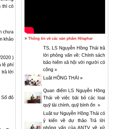
 thì có
ẫn chưa
»
Thông tin về các sản phẩm Hilaphar
am khảo
TS, LS Nguyễn Hồng Thái trả
lời phỏng vấn về: Chính sách
/2020 )
bảo hiểm xã hội với người có
 lệ phí
công »
trả lời
Luật HỒNG THÁI »
Quan điểm LS Nguyễn Hồng
p Sổ đỏ
Thái về việc bãi bỏ các loại
quỹ tài chính, quỹ bình ổn »
Luật sư Nguyễn Hồng Thái có
ý kiến về dự thảo Trả lời
phỏng vấn của ANTV về xử