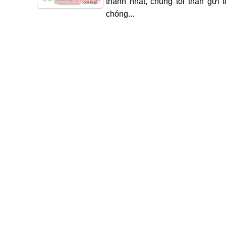
thành nhất, chúng tôi thân gửi 
chóng...