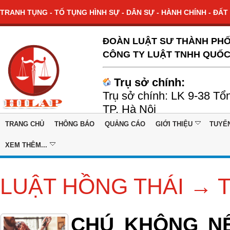
TRANH TỤNG - TỐ TỤNG HÌNH SỰ - DÂN SỰ - HÀNH CHÍNH - ĐẤT 
ĐOÀN LUẬT SƯ THÀNH PHỐ
CÔNG TY LUẬT TNHH QUỐC
Trụ sở chính:
Trụ sở chính: LK 9-38 Tổ
TP. Hà Nội
TRANG CHỦ
THÔNG BÁO
QUẢNG CÁO
GIỚI THIỆU
TUYỂ
XEM THÊM...
LUẬT HỒNG THÁI →
CHÚ KHÔNG NỂ