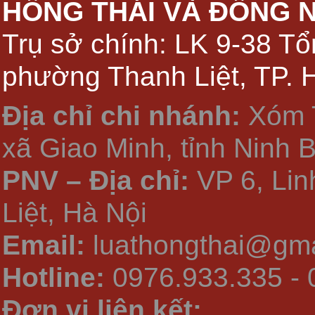
HỒNG THÁI VÀ ĐỒNG 
Trụ sở chính: LK 9-38 Tổ
phường Thanh Liệt, TP. 
Địa chỉ chi nhánh:
Xóm 
xã Giao Minh, tỉnh Ninh 
PNV – Địa chỉ:
VP 6, Li
Liệt, Hà Nội
Email:
luathongthai@gma
Hotline:
0976.933.335 - 
Đơn vị liên kết: