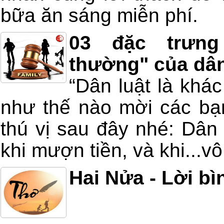
bữa ăn sáng miễn phí.
03 đặc trưng
thường" của dân
“Dân luật là khá
như thế nào mời các bạ
thú vị sau đây nhé: Dân 
khi mượn tiền, và khi...vô
Hai Nửa - Lời bì