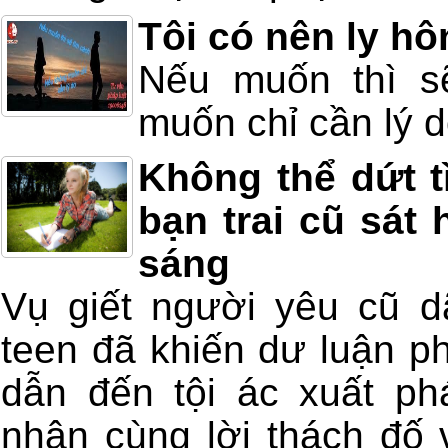
Tôi có nên ly h
Nếu muốn thì s
muốn chỉ cần lý 
Không thể dứt tì
bạn trai cũ sát 
sáng
Vụ giết người yêu cũ d
teen đã khiến dư luận p
dẫn đến tội ác xuất ph
nhân cùng lời thách đố 