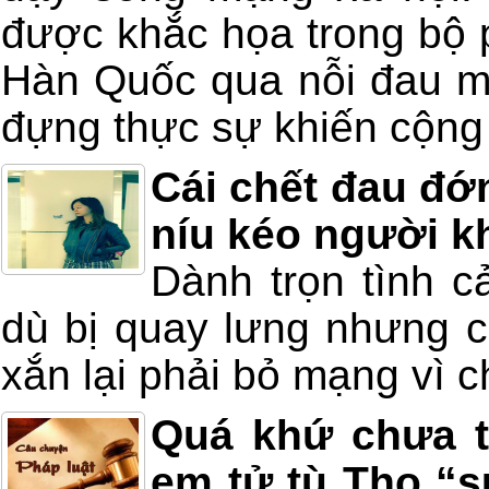
được khắc họa trong bộ 
Hàn Quốc qua nỗi đau mà
đựng thực sự khiến cộng
Cái chết đau đớ
níu kéo người k
Dành trọn tình 
dù bị quay lưng nhưng cu
xắn lại phải bỏ mạng vì c
Quá khứ chưa t
em tử tù Thọ “s