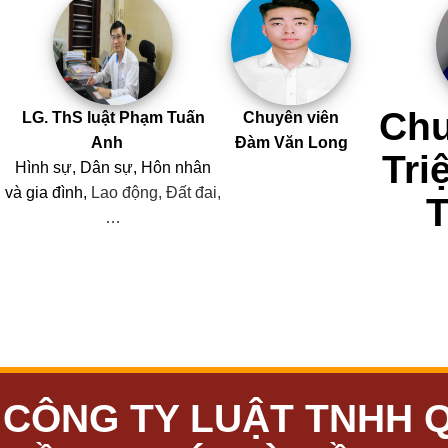
Chu
LG. ThS luật Phạm Tuấn
Chuyên viên
Anh
Đàm Văn Long
Tri
Hình sự, Dân sự, Hôn nhân
và
gia đình,
Lao động, Đất đai,
…
CÔNG TY LUẬT TNHH 