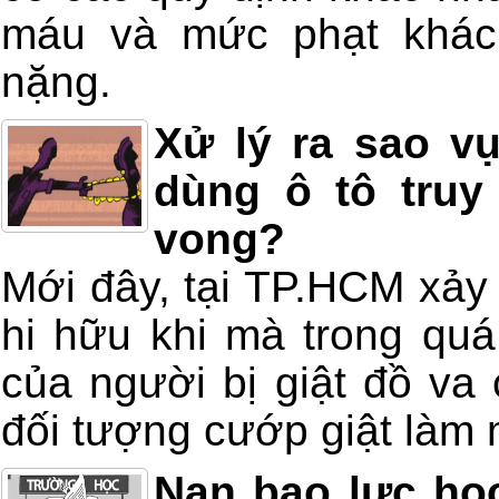
máu và mức phạt khác 
nặng.
Xử lý ra sao vụ
dùng ô tô truy
vong?
Mới đây, tại TP.HCM xảy
hi hữu khi mà trong quá 
của người bị giật đồ va
đối tượng cướp giật làm 
Nạn bạo lực họ