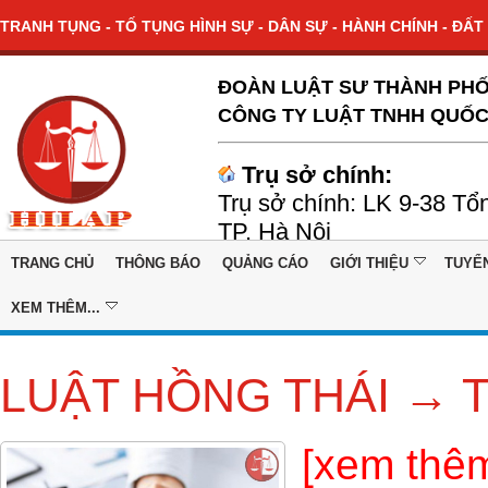
TRANH TỤNG - TỐ TỤNG HÌNH SỰ - DÂN SỰ - HÀNH CHÍNH - ĐẤT 
ĐOÀN LUẬT SƯ THÀNH PHỐ
CÔNG TY LUẬT TNHH QUỐC
Trụ sở chính:
Trụ sở chính: LK 9-38 Tổ
TP. Hà Nội
TRANG CHỦ
THÔNG BÁO
QUẢNG CÁO
GIỚI THIỆU
TUYỂ
XEM THÊM...
LUẬT HỒNG THÁI → T
[xem thêm