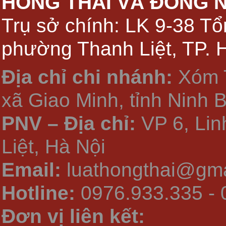
HỒNG THÁI VÀ ĐỒNG 
Trụ sở chính: LK 9-38 Tổ
phường Thanh Liệt, TP. 
Địa chỉ chi nhánh:
Xóm 
xã Giao Minh, tỉnh Ninh 
PNV – Địa chỉ:
VP 6, Li
Liệt, Hà Nội
Email:
luathongthai@gma
Hotline:
0976.933.335 - 
Đơn vị liên kết: