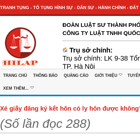
TRANH TỤNG - TỐ TỤNG HÌNH SỰ - DÂN SỰ - HÀNH CHÍNH - ĐẤT 
ĐOÀN LUẬT SƯ THÀNH PHỐ
CÔNG TY LUẬT TNHH QUỐC
Trụ sở chính:
Trụ sở chính: LK 9-38 Tổ
TP. Hà Nội
TRANG CHỦ
THÔNG BÁO
QUẢNG CÁO
GIỚI THIỆU
TUYỂ
XEM THÊM...
Xé giấy đăng ký kết hôn có ly hôn được không
(Số lần đọc 288)