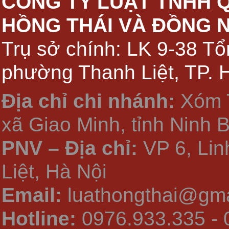
CÔNG TY LUẬT TNHH 
HỒNG THÁI VÀ ĐỒNG 
Trụ sở chính: LK 9-38 Tổ
phường Thanh Liệt, TP. 
Địa chỉ chi nhánh:
Xóm 
xã Giao Minh, tỉnh Ninh 
PNV – Địa chỉ:
VP 6, Li
Liệt, Hà Nội
Email:
luathongthai@gma
Hotline:
0976.933.335 - 