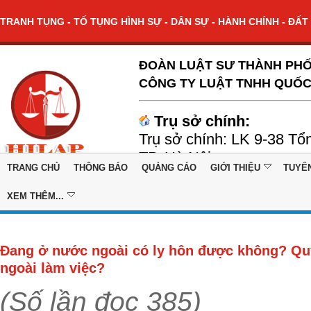
TRANH TỤNG - TỐ TỤNG HÌNH SỰ - DÂN SỰ - HÀNH CHÍNH - ĐẤT 
ĐOÀN LUẬT SƯ THÀNH PHỐ
CÔNG TY LUẬT TNHH QUỐC
Trụ sở chính:
Trụ sở chính: LK 9-38 Tổ
TP. Hà Nội
TRANG CHỦ
THÔNG BÁO
QUẢNG CÁO
GIỚI THIỆU
TUYỂ
XEM THÊM...
Đang ở nước ngoài có ly hôn được không? Quy
ngoài làm việc?
(Số lần đọc 385)