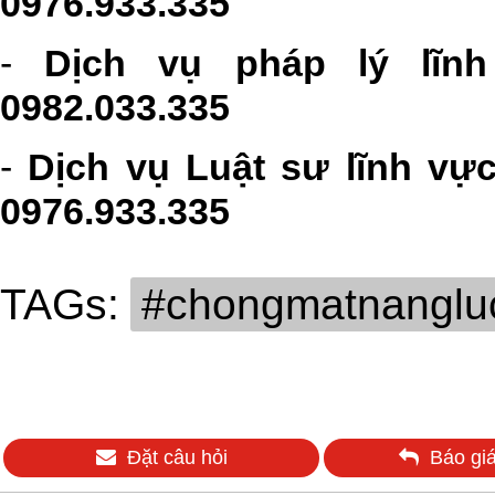
0976.933.335
-
Dịch vụ pháp lý lĩn
0982.033.335
-
Dịch vụ Luật sư lĩnh vự
0976.933.335
TAGs:
#chongmatnanglu
Đặt câu hỏi
Báo giá