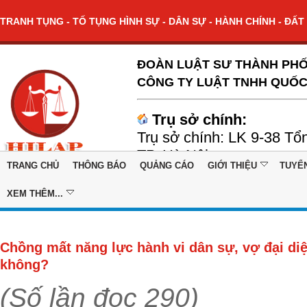
TRANH TỤNG - TỐ TỤNG HÌNH SỰ - DÂN SỰ - HÀNH CHÍNH - ĐẤT 
ĐOÀN LUẬT SƯ THÀNH PHỐ
CÔNG TY LUẬT TNHH QUỐC
Trụ sở chính:
Trụ sở chính: LK 9-38 Tổ
TP. Hà Nội
TRANG CHỦ
THÔNG BÁO
QUẢNG CÁO
GIỚI THIỆU
TUYỂ
XEM THÊM...
Chồng mất năng lực hành vi dân sự, vợ đại di
không?
(Số lần đọc 290)