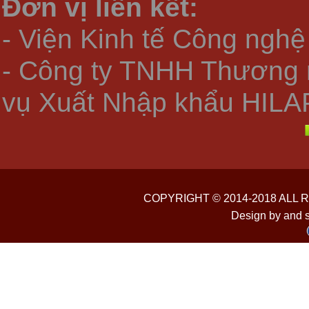
Đơn vị liên kết:
- Viện Kinh tế Công nghệ
- Công ty TNHH Thương 
vụ Xuất Nhập khẩu HILA
COPYRIGHT © 2014-2018 ALL
Design by and 