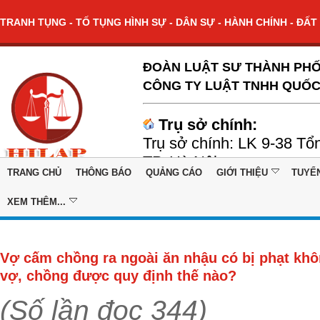
TRANH TỤNG - TỐ TỤNG HÌNH SỰ - DÂN SỰ - HÀNH CHÍNH - ĐẤT 
ĐOÀN LUẬT SƯ THÀNH PHỐ
CÔNG TY LUẬT TNHH QUỐC
Trụ sở chính:
Trụ sở chính: LK 9-38 Tổ
TP. Hà Nội
TRANG CHỦ
THÔNG BÁO
QUẢNG CÁO
GIỚI THIỆU
TUYỂ
XEM THÊM...
Vợ cấm chồng ra ngoài ăn nhậu có bị phạt kh
vợ, chồng được quy định thế nào?
(Số lần đọc 344)