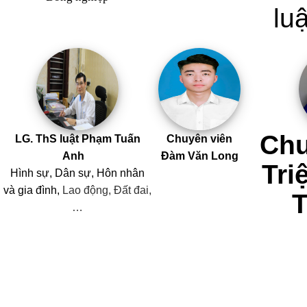
luậ
Chu
LG. ThS luật Phạm Tuấn
Chuyên viên
Anh
Đàm Văn Long
Tri
Hình sự, Dân sự, Hôn nhân
và
gia đình,
Lao động, Đất đai,
…