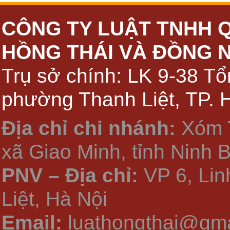
CÔNG TY LUẬT TNHH 
HỒNG THÁI VÀ ĐỒNG 
Trụ sở chính: LK 9-38 Tổ
phường Thanh Liệt, TP. 
Địa chỉ chi nhánh:
Xóm 
xã Giao Minh, tỉnh Ninh 
PNV – Địa chỉ:
VP 6, Li
Liệt, Hà Nội
Email:
luathongthai@gma