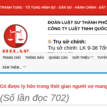
TRANH TỤNG - TỐ TỤNG HÌNH SỰ - DÂN SỰ - HÀNH CHÍNH - ĐẤT 
ĐOÀN LUẬT SƯ THÀNH PHỐ
CÔNG TY LUẬT TNHH QUỐC
Trụ sở chính:
Trụ sở chính: LK 9-38 Tổ
TP. Hà Nội
TRANG CHỦ
THÔNG BÁO
QUẢNG CÁO
GIỚI THIỆU
TUYỂ
XEM THÊM...
Có được ly hôn trong thời gian người vợ mang
(Số lần đọc 702)