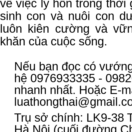
về việc ly hôn trong thời
sinh con và nuôi con d
luôn kiên cường và vữ
khăn của cuộc sống.
Nếu bạn đọc có vướng 
hệ 0976933335 - 0982
nhanh nhất. Hoặc E-ma
luathongthai@gmail.c
Trụ sở chính: LK9-38 T
Hà Nội (cuối đường C