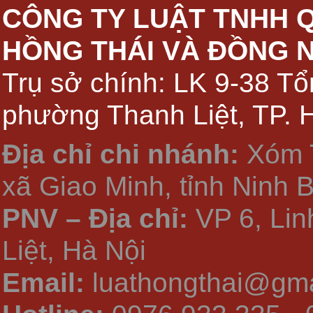
CÔNG TY LUẬT TNHH 
HỒNG THÁI VÀ ĐỒNG 
Trụ sở chính: LK 9-38 Tổ
phường Thanh Liệt, TP. 
Địa chỉ chi nhánh:
Xóm 
xã Giao Minh, tỉnh Ninh 
PNV – Địa chỉ:
VP 6, Li
Liệt, Hà Nội
Email:
luathongthai@gma