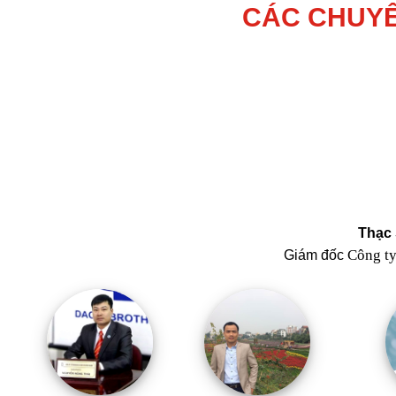
CÁC CHUYÊ
Thạc 
Công t
Giám đốc