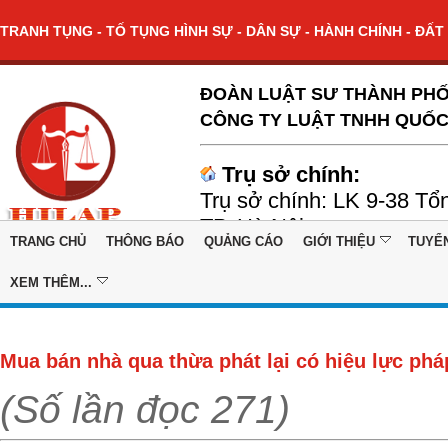
TRANH TỤNG - TỐ TỤNG HÌNH SỰ - DÂN SỰ - HÀNH CHÍNH - ĐẤT 
ĐOÀN LUẬT SƯ THÀNH PHỐ
CÔNG TY LUẬT TNHH QUỐC
Trụ sở chính:
Trụ sở chính: LK 9-38 Tổ
TP. Hà Nội
TRANG CHỦ
THÔNG BÁO
QUẢNG CÁO
GIỚI THIỆU
TUYỂ
XEM THÊM...
Mua bán nhà qua thừa phát lại có hiệu lực phá
(Số lần đọc 271)