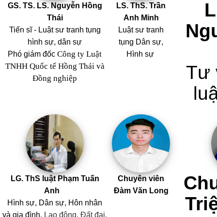
L
GS. TS. LS. Nguyễn Hồng
LS. ThS. Trần
Thái
Anh Minh
Ng
Tiến sĩ - Luật sư tranh tụng
Luật sư tranh
hình sự, dân sự
tụng Dân sự,
Công ty Luật
Phó giám đốc
Hình sự
TNHH Quốc tế Hồng Thái và
Tư 
Đồng nghiệp
luậ
Chu
LG. ThS luật Phạm Tuấn
Chuyên viên
Anh
Đàm Văn Long
Tri
Hình sự, Dân sự, Hôn nhân
và
gia đình,
Lao động, Đất đai,