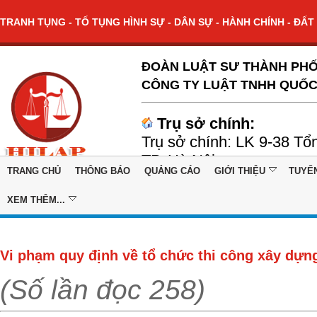
TRANH TỤNG - TỐ TỤNG HÌNH SỰ - DÂN SỰ - HÀNH CHÍNH - ĐẤT 
ĐOÀN LUẬT SƯ THÀNH PHỐ
CÔNG TY LUẬT TNHH QUỐC
Trụ sở chính:
Trụ sở chính: LK 9-38 Tổ
TP. Hà Nội
TRANG CHỦ
THÔNG BÁO
QUẢNG CÁO
GIỚI THIỆU
TUYỂ
XEM THÊM...
Vi phạm quy định về tổ chức thi công xây dựng
(Số lần đọc 258)