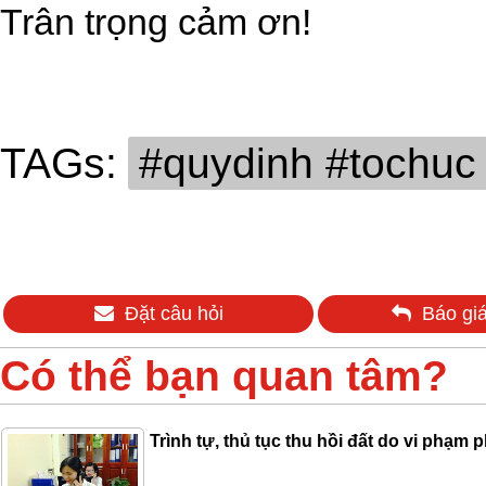
Trân trọng cảm ơn!
TAGs:
#quydinh #tochuc
Đặt câu hỏi
Báo giá
Có thể bạn quan tâm?
Trình tự, thủ tục thu hồi đất do vi phạm p