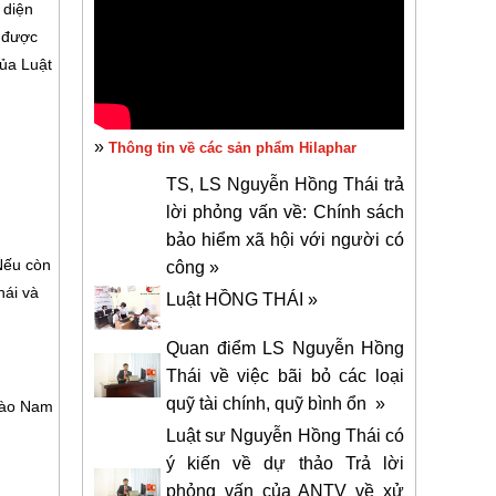
 diện
) được
của Luật
»
Thông tin về các sản phẩm Hilaphar
TS, LS Nguyễn Hồng Thái trả
lời phỏng vấn về: Chính sách
bảo hiểm xã hội với người có
Nếu còn
công »
hái và
Luật HỒNG THÁI »
Quan điểm LS Nguyễn Hồng
Thái về việc bãi bỏ các loại
quỹ tài chính, quỹ bình ổn »
ào Nam
Luật sư Nguyễn Hồng Thái có
ý kiến về dự thảo Trả lời
phỏng vấn của ANTV về xử