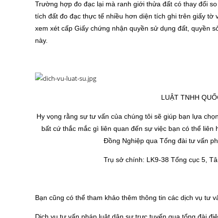
Trường hợp đo đạc lại mà ranh giới thửa đất có thay đổi so 
tích đất đo đạc thực tế nhiều hơn diện tích ghi trên giấy t
xem xét cấp Giấy chứng nhận quyền sử dụng đất, quyền sở h
này.
LUẬT TNHH QUỐ
Hy vọng rằng sự tư vấn của chúng tôi sẽ giúp bạn lựa ch
bất cứ thắc mắc gì liên quan đến sự việc bạn có thể liê
Đồng Nghiệp qua
Tổng đài tư vấn p
Trụ sở chính: LK9-38 Tổng cục 5, Tâ
Bạn cũng có thể tham khảo thêm thông tin các dịch vụ tư v
Dịch vụ tư vấn pháp luật dân sự trực tuyến qua tổng đài đi