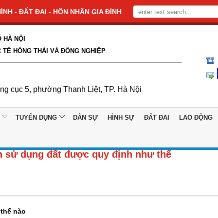
NH - ĐẤT ĐAI - HÔN NHÂN GIA ĐÌNH
 HÀ NỘI
 TẾ HỒNG THÁI VÀ ĐỒNG NGHIỆP
ổng cục 5, phường Thanh Liệt, TP. Hà Nội
TUYỂN DỤNG
DÂN SỰ
HÌNH SỰ
ĐẤT ĐAI
LAO ĐỘNG
 sử dụng đất được quy định như thế
 thế nào