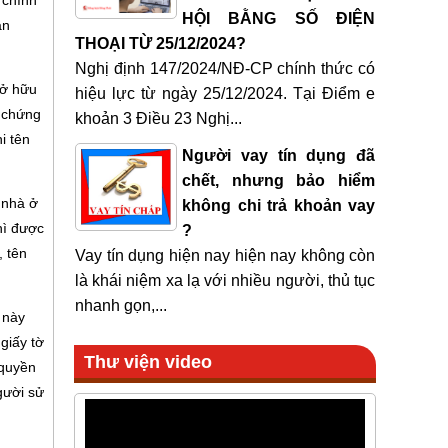
 chính
HỘI BẰNG SỐ ĐIỆN
ận
THOẠI TỪ 25/12/2024?
Nghị định 147/2024/NĐ-CP chính thức có
sở hữu
hiệu lực từ ngày 25/12/2024. Tại Điểm e
y chứng
khoản 3 Điều 23 Nghị...
i tên
Người vay tín dụng đã
chết, nhưng bảo hiểm
 nhà ở
không chi trả khoản vay
hì được
?
, tên
Vay tín dụng hiện nay hiện nay không còn
là khái niệm xa lạ với nhiều người, thủ tục
nhanh gọn,...
 này
giấy tờ
Thư viện video
 quyền
gười sử