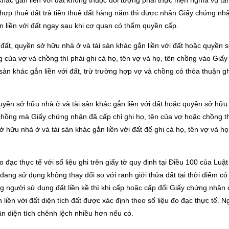
ác gắn liền với đất không thuộc đối tượng phải thực hiện nghĩa vụ tài
 hợp thuê đất trả tiền thuê đất hàng năm thì được nhận Giấy chứng nh
 liền với đất ngay sau khi cơ quan có thẩm quyền cấp.
ất, quyền sở hữu nhà ở và tài sản khác gắn liền với đất hoặc quyền 
ung của vợ và chồng thì phải ghi cả họ, tên vợ và họ, tên chồng vào Giấ
ản khác gắn liền với đất, trừ trường hợp vợ và chồng có thỏa thuận gh
yền sở hữu nhà ở và tài sản khác gắn liền với đất hoặc quyền sở hữu
à chồng mà Giấy chứng nhận đã cấp chỉ ghi họ, tên của vợ hoặc chồng t
hữu nhà ở và tài sản khác gắn liền với đất để ghi cả họ, tên vợ và họ
 đạc thực tế với số liệu ghi trên giấy tờ quy định tại Điều 100 của Luật
ang sử dụng không thay đổi so với ranh giới thửa đất tại thời điểm có 
g người sử dụng đất liền kề thì khi cấp hoặc cấp đổi Giấy chứng nhận
liền với đất diện tích đất được xác định theo số liệu đo đạc thực tế. N
ần diện tích chênh lệch nhiều hơn nếu có.