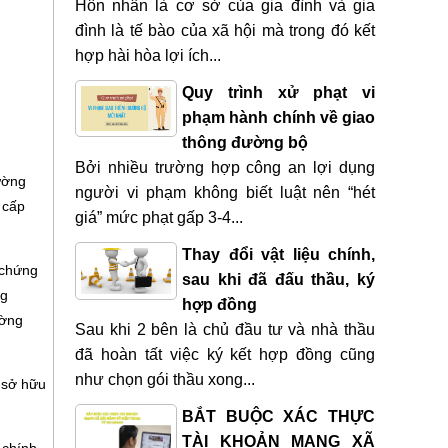
Hôn nhân là cơ sở của gia đình và gia
đình là tế bào của xã hội mà trong đó kết
hợp hài hòa lợi ích...
Quy trình xử phạt vi
phạm hành chính về giao
thông đường bộ
Bởi nhiều trường hợp công an lợi dụng
ường
người vi phạm không biết luật nên “hét
 cấp
giá” mức phạt gấp 3-4...
Thay đổi vật liệu chính,
 chứng
sau khi đã đấu thầu, ký
ng
hợp đồng
ường
Sau khi 2 bên là chủ đầu tư và nhà thầu
đã hoàn tất việc ký kết hợp đồng cũng
như chọn gói thầu xong...
 sở hữu
BẮT BUỘC XÁC THỰC
TÀI KHOẢN MẠNG XÃ