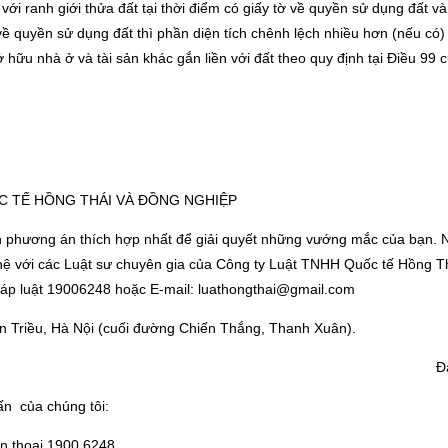
với ranh giới thửa đất tại thời điểm có giấy tờ về quyền sử dụng đất và
ờ về quyền sử dụng đất thì phần diện tích chênh lệch nhiều hơn (nếu có
ữu nhà ở và tài sản khác gắn liền với đất theo quy định tại Điều 99 
C TẾ HỒNG THÁI VÀ ĐỒNG NGHIỆP
ọn phương án thích hợp nhất để giải quyết những vướng mắc của bạn. 
n hệ với các Luật sư chuyên gia của Công ty Luật TNHH Quốc tế Hồng T
háp luật 19006248
hoặc E-mail:
luathongthai@gmail.com
n Triều, Hà Nội (cuối đường Chiến Thắng, Thanh Xuân).
Đ
ấn của chúng tôi:
ện thoại 1900.6248