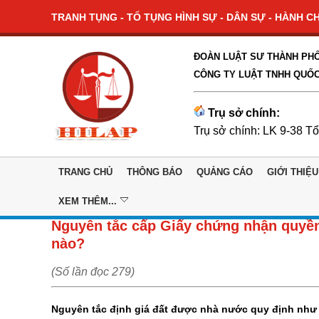
TRANH TỤNG - TỐ TỤNG HÌNH SỰ - DÂN SỰ - HÀNH CHÍ
ĐOÀN LUẬT SƯ THÀNH PHỐ
CÔNG TY LUẬT TNHH QUỐC
Trụ sở chính:
Trụ sở chính: LK 9-38 T
TRANG CHỦ
THÔNG BÁO
QUẢNG CÁO
GIỚI THIỆU
XEM THÊM...
Nguyên tắc cấp Giấy chứng nhận quyền
nào?
(Số lần đọc 279)
Nguyên tắc định giá đất được nhà nước quy định như