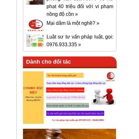
phạt 40 triệu đối với vi phạm
nồng độ cồn »
Mại dâm là một nghề? »
Luật sư tư vấn pháp luật, gọi:
0976.933.335 »
Dành cho đối tác