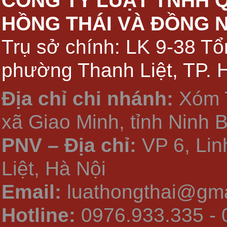
CÔNG TY LUẬT TNHH 
HỒNG THÁI VÀ ĐỒNG 
Trụ sở chính: LK 9-38 Tổ
phường Thanh Liệt, TP. 
Địa chỉ chi nhánh:
Xóm 
xã Giao Minh, tỉnh Ninh 
PNV – Địa chỉ:
VP 6, Li
Liệt, Hà Nội
Email:
luathongthai@gma
Hotline:
0976.933.335 - 