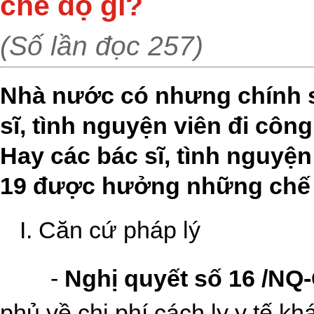
chế độ gì?
(Số lần đọc 257)
Nhà nước có nhưng chính s
sĩ, tình nguyện viên đi côn
Hay các bác sĩ, tình nguyện
19 được hưởng những chế đ
I. Căn cứ pháp lý
-
Nghị quyết số 16 /NQ
phủ về chi phí cách ly y tế 