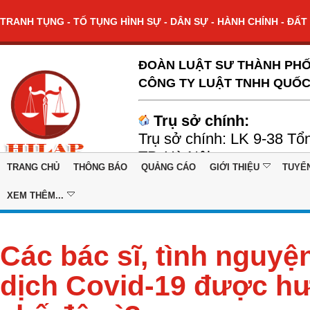
TRANH TỤNG - TỐ TỤNG HÌNH SỰ - DÂN SỰ - HÀNH CHÍNH - ĐẤT 
ĐOÀN LUẬT SƯ THÀNH PHỐ
CÔNG TY LUẬT TNHH QUỐC
Trụ sở chính:
Trụ sở chính: LK 9-38 Tổ
TP. Hà Nội
TRANG CHỦ
THÔNG BÁO
QUẢNG CÁO
GIỚI THIỆU
TUYỂ
XEM THÊM...
Các bác sĩ, tình nguyệ
dịch Covid-19 được 