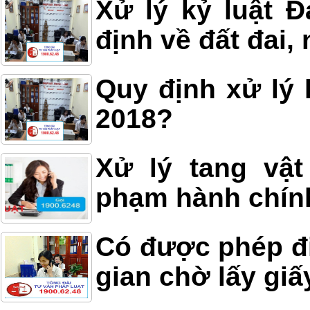
Xử lý kỷ luật 
định về đất đai,
Quy định xử lý 
2018?
Xử lý tang vật
phạm hành chín
Có được phép đi
gian chờ lấy giấ