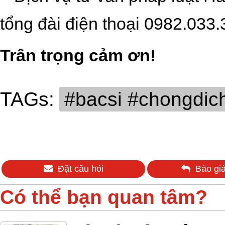
tổng đài điện thoại
0
982.033.
Trân trọng cảm ơn!
TAGs:
#bacsi #chongdic
Đặt câu hỏi
Báo giá
Có thể bạn quan tâm?