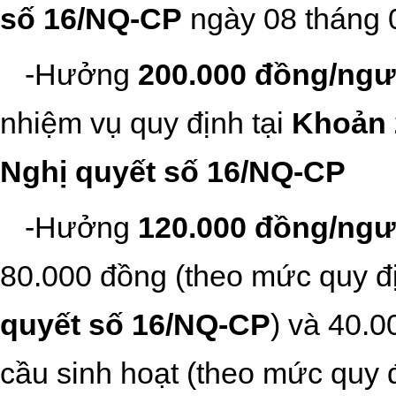
số
16/NQ-CP
ngày 08 tháng 
-
H
ưởng
200.000 đồng/ngư
nhiệm vụ quy định tại
Khoản 
Nghị
quyết
số
16/NQ-CP
-
Hưởng
120.000 đồng/ngư
80.000 đồng (theo mức quy đ
quyết số 16/NQ-CP
) và 40.0
cầu sinh hoạt (theo mức quy 