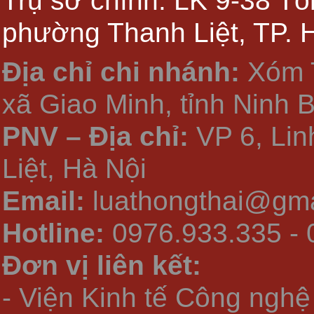
Trụ sở chính: LK 9-38 Tổ
phường Thanh Liệt, TP. 
Địa chỉ chi nhánh:
Xóm 
xã Giao Minh, tỉnh Ninh 
PNV – Địa chỉ:
VP 6, Li
Liệt, Hà Nội
Email:
luathongthai@gma
Hotline:
0976.933.335 - 
Đơn vị liên kết:
- Viện Kinh tế Công nghệ