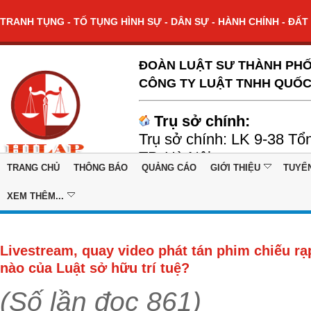
TRANH TỤNG - TỐ TỤNG HÌNH SỰ - DÂN SỰ - HÀNH CHÍNH - ĐẤT 
ĐOÀN LUẬT SƯ THÀNH PHỐ
CÔNG TY LUẬT TNHH QUỐC
Trụ sở chính:
Trụ sở chính: LK 9-38 Tổ
TP. Hà Nội
TRANG CHỦ
THÔNG BÁO
QUẢNG CÁO
GIỚI THIỆU
TUYỂ
XEM THÊM...
Livestream, quay video phát tán phim chiếu rạ
nào của Luật sở hữu trí tuệ?
(Số lần đọc 861)