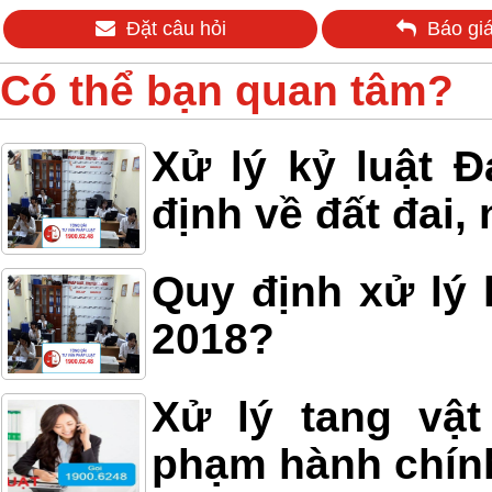
Đặt câu hỏi
Báo giá
Có thể bạn quan tâm?
Xử lý kỷ luật 
định về đất đai,
Quy định xử lý 
2018?
Xử lý tang vật
phạm hành chín