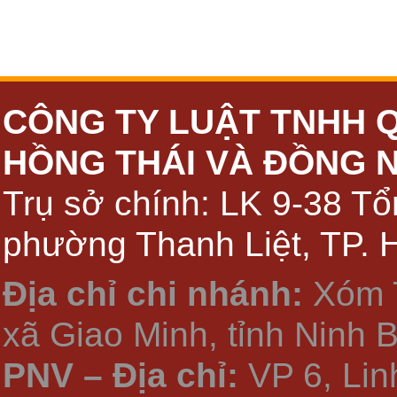
CÔNG TY LUẬT TNHH 
HỒNG THÁI VÀ ĐỒNG 
Trụ sở chính: LK 9-38 Tổ
phường Thanh Liệt, TP. 
Địa chỉ chi nhánh:
Xóm 
xã Giao Minh, tỉnh Ninh 
PNV – Địa chỉ:
VP 6, Li