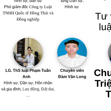
hình sự, dân sự
tụng Dân sự,
Công ty Luật
Phó giám đốc
Hình sự
TNHH Quốc tế Hồng Thái và
Tư 
Đồng nghiệp
luậ
Chu
LG. ThS luật Phạm Tuấn
Chuyên viên
Anh
Đàm Văn Long
Tri
Hình sự, Dân sự, Hôn nhân
và
gia đình,
Lao động, Đất đai,
…