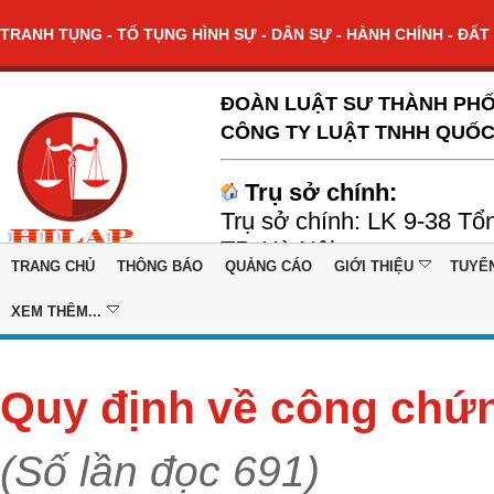
TRANH TỤNG - TỐ TỤNG HÌNH SỰ - DÂN SỰ - HÀNH CHÍNH - ĐẤT 
ĐOÀN LUẬT SƯ THÀNH PHỐ
CÔNG TY LUẬT TNHH QUỐC
Trụ sở chính:
Trụ sở chính: LK 9-38 Tổ
TP. Hà Nội
TRANG CHỦ
THÔNG BÁO
QUẢNG CÁO
GIỚI THIỆU
TUYỂ
XEM THÊM...
Quy định về công chứn
(Số lần đọc 691)