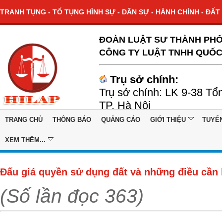
TRANH TỤNG - TỐ TỤNG HÌNH SỰ - DÂN SỰ - HÀNH CHÍNH - ĐẤT 
ĐOÀN LUẬT SƯ THÀNH PHỐ
CÔNG TY LUẬT TNHH QUỐC
Trụ sở chính:
Trụ sở chính: LK 9-38 Tổ
TP. Hà Nội
TRANG CHỦ
THÔNG BÁO
QUẢNG CÁO
GIỚI THIỆU
TUYỂ
XEM THÊM...
Đấu giá quyền sử dụng đất và những điều cần 
(Số lần đọc 363)