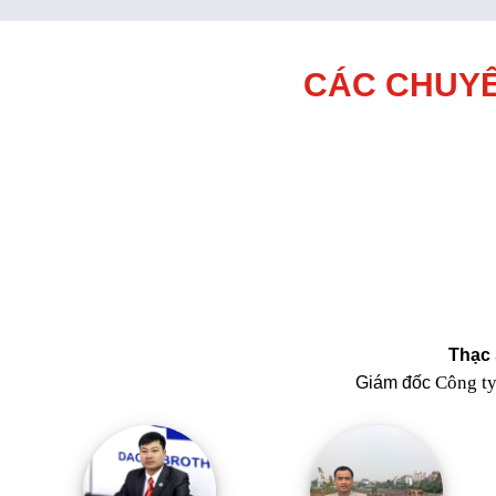
CÁC CHUYÊ
Thạc 
Công t
Giám đốc