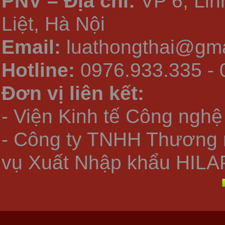
PNV – Địa chỉ:
VP 6, Li
Liệt, Hà Nội
Email:
luathongthai@gma
Hotline:
0976.933.335 - 
Đơn vị liên kết:
- Viện Kinh tế Công nghệ
- Công ty TNHH Thương 
vụ Xuất Nhập khẩu HILA