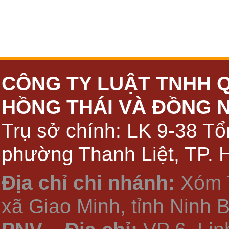
CÔNG TY LUẬT TNHH 
HỒNG THÁI VÀ ĐỒNG 
Trụ sở chính: LK 9-38 Tổ
phường Thanh Liệt, TP. 
Địa chỉ chi nhánh:
Xóm 
xã Giao Minh, tỉnh Ninh 