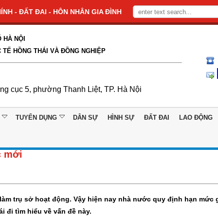
NH - ĐẤT ĐAI - HÔN NHÂN GIA ĐÌNH
 HÀ NỘI
 TẾ HỒNG THÁI VÀ ĐỒNG NGHIỆP
ổng cục 5, phường Thanh Liệt, TP. Hà Nội
TUYỂN DỤNG
DÂN SỰ
HÌNH SỰ
ĐẤT ĐAI
LAO ĐỘNG
c mới
làm trụ sở hoạt động. Vậy hiện nay nhà nước quy định hạn mức 
 đi tìm hiểu về vấn đề này.