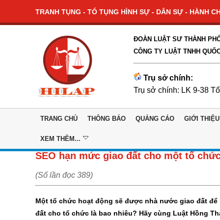
TRANH TỤNG - TỐ TỤNG HÌNH SỰ - DÂN SỰ - HÀNH CHÍ
ĐOÀN LUẬT SƯ THÀNH PHỐ
CÔNG TY LUẬT TNHH QUỐC
Trụ sở chính:
Trụ sở chính: LK 9-38 T
TRANG CHỦ
THÔNG BÁO
QUẢNG CÁO
GIỚI THIỆU
XEM THÊM...
SEO hạn mức giao đất cho một tổ chứ
(Số lần đọc 389)
Một tổ chức hoạt động sẽ được nhà nước giao đất để 
đất cho tổ chức là bao nhiêu? Hãy cùng Luật Hồng Thái