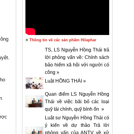
công
»
Thông tin về các sản phẩm Hilaphar
TS, LS Nguyễn Hồng Thái trả
yệt.
lời phỏng vấn về: Chính sách
bảo hiểm xã hội với người có
công »
cho
Luật HỒNG THÁI »
Quan điểm LS Nguyễn Hồng
n
Thái về việc bãi bỏ các loại
quỹ tài chính, quỹ bình ổn »
được
Luật sư Nguyễn Hồng Thái có
ý kiến về dự thảo Trả lời
phỏng vấn của ANTV về xử