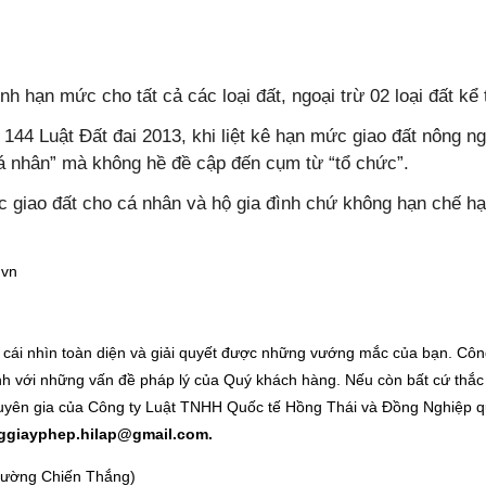
 hạn mức cho tất cả các loại đất, ngoại trừ 02 loại đất kể 
 144 Luật Đất đai 2013, khi liệt kê hạn mức giao đất nông n
 cá nhân” mà không hề đề cập đến cụm từ “tổ chức”.
c giao đất cho cá nhân và hộ gia đình chứ
không hạn chế h
 cái nhìn toàn diện và giải quyết được những vướng mắc của bạn. Côn
nh với những vấn đề pháp lý của Quý khách hàng. Nếu còn bất cứ thắc
 chuyên gia của Công ty Luật TNHH Quốc tế Hồng Thái và Đồng Nghiệp 
ggiayphep.hilap@gmail.com.
 đường Chiến Thắng)