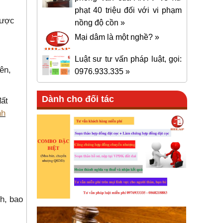
phạt 40 triệu đối với vi phạm
được
nồng độ cồn »
Mại dâm là một nghề? »
Luật sư tư vấn pháp luật, gọi:
ên,
0976.933.335 »
Dành cho đối tác
đất
nh
h, bao