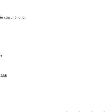
ấn của chúng tôi:
87
.335