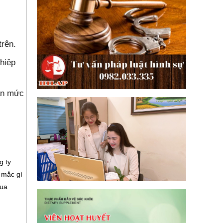
trên.
ghiệp
ạn mức
g ty
 mắc gì
qua