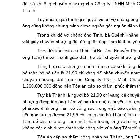
đất và khi ông chuyển nhượng cho Công ty TNHH Minh C
Thảnh.
Tuy nhiên, quá trình giải quyết vụ án vợ chồng ông
ông cũng không chứng minh được nguồn gốc nguồn tiền và
Trong khi đó vợ chồng ông Tính, bà Quênh khẳng 
viết giấy chuyển nhượng đất đứng tên ông Tám là theo yê
Theo lời khai của cụ Thái Thị Ba, ông Nguyễn Ph
ông Tám) thì bà Thảnh giao dịch, trả tiền chuyển nhượng 
Tổng hợp các chứng cứ nêu trên có cơ sở khẳng đ
bỏ toàn bộ số tiền là 21,99 chỉ vàng để nhận chuyển như
chuyển nhượng đất trên cho Công ty TNHH Minh Châu 
1.260.000.000 đồng nên Tòa án cấp sơ thẩm, phúc thẩm thụ 
Tuy bà Thảnh là người bỏ 21,99 chỉ vàng để chuy
nhượng đứng tên ông Tám và sau khi nhận chuyển nhượng 
phải xác định ông Tám có công sức trong việc bảo quản, giữ
tiền gốc tương đương 21,99 chỉ vàng của bà Thảnh) là lợ
Tám để chia cho ông Tám một phần tương ứng với công 
không xác định được chính xác công sức của ông Tám thì 
Tòa án cấp sơ thẩm công nhận bà Thảnh, ông Tám