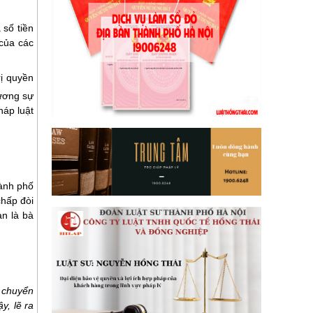
 số tiền
của các
rị quyền
đương sự
háp luật
ành phố
hấp đòi
an là bà
 chuyển
, lẽ ra