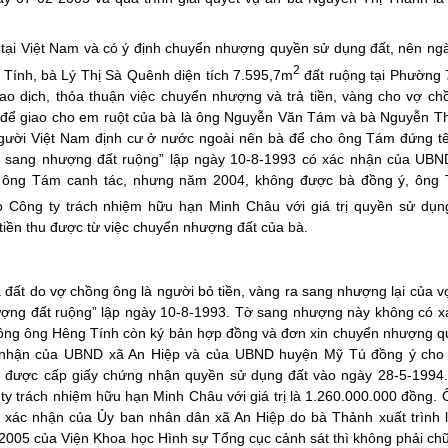
 tại Việt Nam và có ý định chuyển nhượng quyền sử dụng đất, nên ng
2
Tính, bà Lý Thị Sà Quênh diện tích 7.595,7m
đất ruộng tại Phường 7
giao dịch, thỏa thuận việc chuyển nhượng và trả tiền, vàng cho vợ c
 để giao cho em ruột của bà là ông Nguyễn Văn Tám và bà Nguyễn Th
gười Việt Nam định cư ở nước ngoài nên bà để cho ông Tám đứng tê
Tờ sang nhượng đất ruộng” lập ngày 10-8-1993 có xác nhận của UBN
g ông Tám canh tác, nhưng năm 2004, không được bà đồng ý, ông
o Công ty trách nhiệm hữu hạn Minh Châu với giá trị quyền sử dụng
 tiền thu được từ việc chuyển nhượng đất của bà.
 đất do vợ chồng ông là người bỏ tiền, vàng ra sang nhượng lại của 
ượng đất ruộng” lập ngày 10-8-1993. Tờ sang nhượng này không có x
hồng ông Hêng Tính còn ký bản hợp đồng và đơn xin chuyển nhượng q
c nhận của UBND xã An Hiệp và của UBND huyện Mỹ Tú đồng ý cho
 được cấp giấy chứng nhận quyền sử dụng đất vào ngày 28-5-1994.
y trách nhiệm hữu hạn Minh Châu với giá trị là 1.260.000.000 đồng.
 xác nhận của Ủy ban nhân dân xã An Hiệp do bà Thảnh xuất trình là
2005 của Viện Khoa học Hình sự Tổng cục cảnh sát thì không phải ch