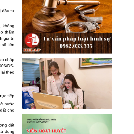
ị đầu tư
5, không
sơ thẩm
 giá trị
số tiền
cao chấp
006/DS-
lại theo
rực tiếp
 ở nước
đất cho
ợng đất
sử dụng