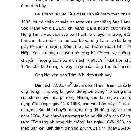
đơn trình bày:
Bà Thảnh là Việt kiều ở Hà Lan về thăm thân nhân
1993, bà có nhận chuyển nhượng của vợ chồng ông Hêng 
Sóc Trăng với giá 21,99 chỉ vàng. Bà là người trực tiếp 
Hêng Tính. Mục đích của bà Thảnh là chuyển nhượng đất
Em canh tác nuôi cha mẹ của bà và ông Tám. Do bà là n
giấy tờ sang nhượng. Đồng thời, bà Thảnh xuất trình “
Hiệp. Sau khi nhận chuyển nhượng bà để cho vợ chồn
2
chuyển nhượng toàn bộ diện tích 7.595,7m
đất trên ch
1.260.000.000 đồng. Vì vậy, bà yêu cầu ông Tám trả lại số
Ông Nguyễn Văn Tám là bị đơn trình bày:
2
Diện tích 7.595,7m
đất mà bà Thảnh tranh chấp là
ông Hêng Tính, ông là người đứng tên trong “Tờ sang nh
của chính quyền địa phương. Nhưng sau đó, ông và vợ c
dụng đất cùng ngày 11-8-1993, các văn bản này có xá
nhượng. Sau khi chuyển nhượng ông đã đăng ký, kê khai
năm 2004, ông chuyển nhượng toàn bộ đất trên cho Công t
rằng “Tờ sang nhượng đất ruộng” lập ngày 10-8-1993, có
theo Bản kết luận giám định số 2784/C21 (P7) ngày 25-10-