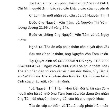
Tại Bản án dân sự phúc thẩm số 334/2006/DS-PT 
Chí Minh quyết định: bác yêu cầu kháng cáo của nguyên đ
Chấp nhận một phần yêu cầu của bà Nguyễn Thị Thả
Buộc ông Nguyễn Văn Tám, bà Nguyễn Thị Yêm có
tương đương 21,99 chỉ vàng 24k.
Buộc vợ chồng ông Nguyễn Văn Tám và bà Nguyễn
nước.
Ngoài ra, Tòa án cấp phúc thẩm còn quyết định về 
Sau xét xử phúc thẩm, ông Nguyễn Văn Tám khiếu 
Tại Quyết định số 449/2009/KN-DS ngày 21-8-2009
334/2006/DS-PT ngày 25-8-2006 của Tòa phúc thẩm Tòa á
Tòa án nhân dân tối cao xét xử giám đốc thẩm, hủy Bản 
28-4-2006 của Tòa án nhân dân tỉnh Sóc Trăng; giao hồ sơ
định của pháp luật, với nhận định:
“Bà Nguyễn Thị Thảnh khởi kiện đòi lại tài sản đố
ngoài nên bà có nhờ ông Tám (em của bà) đứng tên nhận
ông Tám đã chuyển nhượng đất của bà cho người khác.
Tòa án cấp sơ thẩm và Tòa án cấp phúc thẩm xác