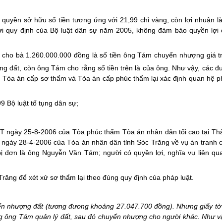
uyền sở hữu số tiền tương ứng với 21,99 chỉ vàng, còn lợi nhuận là
với quy định của Bộ luật dân sự năm 2005, không đảm bảo quyền lợi 
 cho bà 1.260.000.000 đồng là số tiền ông Tám chuyển nhượng giá t
g đất, còn ông Tám cho rằng số tiền trên là của ông. Như vậy, các 
ng Tòa án cấp sơ thẩm và Tòa án cấp phúc thẩm lại xác định quan hệ p
9 Bộ luật tố tụng dân sự;
T ngày 25-8-2006 của Tòa phúc thẩm Tòa án nhân dân tối cao tại Th
ngày 28-4-2006 của Tòa án nhân dân tỉnh Sóc Trăng về vụ án tranh c
bị đơn là ông Nguyễn Văn Tám; người có quyền lợi, nghĩa vụ liên qu
răng để xét xử sơ thẩm lại theo đúng quy định của pháp luật.
yển nhượng đất (tương đương khoảng 27.047.700 đồng). Nhưng giấy tờ
ông Tám quản lý đất, sau đó chuyển nhượng cho người khác. Như vậy