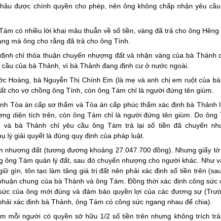
hâu được chính quyền cho phép, nên ông không chấp nhận yêu cầu
 Tám có nhiều lời khai mâu thuẫn về số tiền, vàng đã trả cho ông Hêng
ng mà ông cho rằng đã trả cho ông Tính.
định chỉ thỏa thuận chuyển nhượng đất và nhận vàng của bà Thảnh c
u cầu của bà Thảnh, vì bà Thảnh đang định cư ở nước ngoài.
ước Hoàng, bà Nguyễn Thị Chính Em (là mẹ và anh chị em ruột của bà
đất cho vợ chồng ông Tính, còn ông Tám chỉ là người đứng tên giùm.
ịnh Tòa án cấp sơ thẩm và Tòa án cấp phúc thẩm xác định bà Thảnh l
ợng diện tích trên, còn ông Tám chỉ là người đứng tên giùm. Do ôn
và bà Thảnh chỉ yêu cầu ông Tám trả lại số tiền đã chuyển nh
lý giải quyết là đúng quy định của pháp luật.
ển nhượng đất (tương đương khoảng 27.047.700 đồng). Nhưng giấy tờ
ông Tám quản lý đất, sau đó chuyển nhượng cho người khác. Như vậy
 gìn, tôn tạo làm tăng giá trị đất nên phải xác định số tiền trên (sau
i nhuận chung của bà Thảnh và ông Tám. Đồng thời xác định công sức
sức của ông mới đúng và đảm bảo quyền lợi của các đương sự (Trư
phải xác định bà Thảnh, ông Tám có công sức ngang nhau để chia).
 mỗi người có quyền sở hữu 1/2 số tiền trên nhưng không trích trả