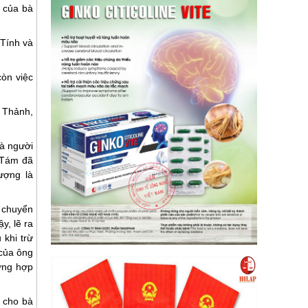
 của bà
 Tính và
òn việc
 Thảnh,
à người
g Tám đã
ượng là
 chuyển
, lẽ ra
 khi trừ
 của ông
ờng hợp
 cho bà