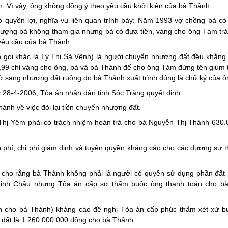
h. Vì vậy, ông không đồng ý theo yêu cầu khởi kiện của bà Thảnh.
 quyền lợi, nghĩa vụ liên quan trình bày: Năm 1993 vợ chồng bà có
hượng bà không tham gia nhưng bà có đưa tiền, vàng cho ông Tám trả
yêu cầu của bà Thảnh.
 gọi khác là Lý Thị Sà Vênh) là người chuyển nhượng đất đều khẳng 
21,99 chỉ vàng cho ông, bà và bà Thảnh để cho ông Tám đứng tên giùm 
ờ sang nhượng đất ruộng do bà Thảnh xuất trình đúng là chữ ký của ô
28-4-2006, Tòa án nhân dân tỉnh Sóc Trăng quyết định:
nh về việc đòi lại tiền chuyển nhượng đất.
ị Yêm phải có trách nhiệm hoàn trả cho bà Nguyễn Thị Thảnh 630.
n phí, chi phí giám định và tuyên quyền kháng cáo cho các đương sự 
cho rằng bà Thảnh không phải là người có quyền sử dụng phần đất
inh Châu nhưng Tòa án cấp sơ thẩm buộc ông thanh toán cho b
n cho bà Thảnh) kháng cáo đề nghị Tòa án cấp phúc thẩm xét xử b
 đất là 1.260.000.000 đồng cho bà Thảnh.