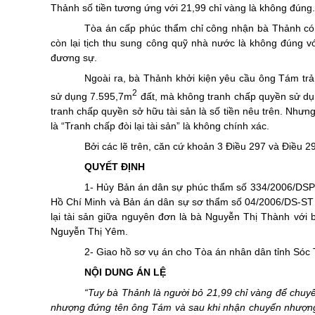
Thảnh số tiền tương ứng với 21,99 chỉ vàng là không đúng.
Tòa án cấp phúc thẩm chỉ công nhận bà Thảnh có q
còn lại tịch thu sung công quỹ nhà nước là không đúng 
đương sự.
Ngoài ra, bà Thảnh khởi kiện yêu cầu ông Tám trả
2
sử dụng 7.595,7m
đất, mà không tranh chấp quyền sử dụn
tranh chấp quyền sở hữu tài sản là số tiền nêu trên. Như
là “Tranh chấp đòi lại tài sản” là không chính xác.
Bởi các lẽ trên, căn cứ khoản 3 Điều 297 và Điều 29
QUYẾT ĐỊNH
1- Hủy Bản án dân sự phúc thẩm số 334/2006/DSP
Hồ Chí Minh và Bản án dân sự sơ thẩm số 04/2006/DS-ST 
lại tài sản giữa nguyên đơn là bà Nguyễn Thị Thành với 
Nguyễn Thị Yêm.
2- Giao hồ sơ vụ án cho Tòa án nhân dân tỉnh Sóc T
NỘI DUNG ÁN LỆ
“Tuy bà Thảnh là người bỏ 21,99 chỉ vàng để chu
nhượng đứng tên ông Tám và sau khi nhận chuyển nhượng 