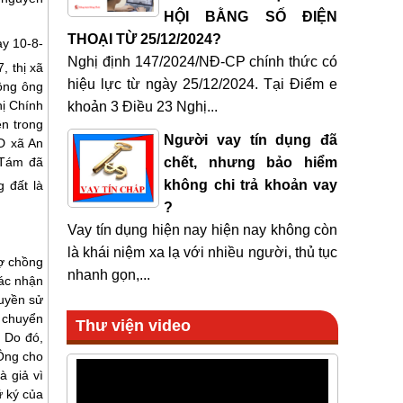
HỘI BẰNG SỐ ĐIỆN
THOẠI TỪ 25/12/2024?
ày 10-8-
Nghị định 147/2024/NĐ-CP chính thức có
, thị xã
hiệu lực từ ngày 25/12/2024. Tại Điểm e
hồng ông
ị Chính
khoản 3 Điều 23 Nghị...
n trong
Người vay tín dụng đã
D xã An
 Tám đã
chết, nhưng bảo hiểm
không chi trả khoản vay
 đất là
?
Vay tín dụng hiện nay hiện nay không còn
là khái niệm xa lạ với nhiều người, thủ tục
vợ chồng
nhanh gọn,...
ác nhận
uyền sử
 chuyển
Thư viện video
 Do đó,
 Ông cho
 giả vì
ữ ký của