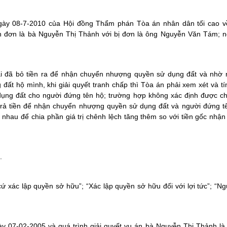
gày 08-7-2010 của Hội đồng Thẩm phán Tòa án nhân dân tối cao v
uyên đơn là bà Nguyễn Thị Thảnh với bị đơn là ông Nguyễn Văn Tám; 
i đã bỏ tiền ra để nhận chuyển nhượng quyền sử dụng đất và nhờ 
t hộ mình, khi giải quyết tranh chấp thì Tòa án phải xem xét và t
ử dụng đất cho người đứng tên hộ; trường hợp không xác định được c
 trả tiền để nhận chuyển nhượng quyền sử dụng đất và người đứng t
hau để chia phần giá trị chênh lệch tăng thêm so với tiền gốc nhận
.
 cứ xác lập quyền sở hữu”; “Xác lập quyền sở hữu đối với lợi tức”; “Ng
ày 07-02-2005 và quá trình giải quyết vụ án bà Nguyễn Thị Thảnh l