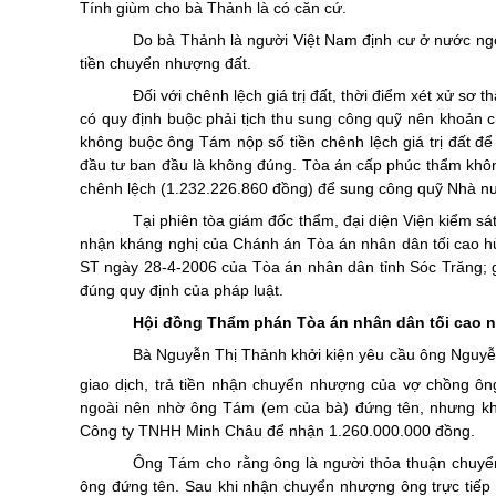
Tính giùm cho bà Thảnh là có căn cứ.
Do bà Thảnh là người Việt Nam định cư ở nước ngoà
tiền chuyển nhượng đất.
Đối với chênh lệch giá trị đất, thời điểm xét xử sơ
có quy định buộc phải tịch thu sung công quỹ nên khoả
không buộc ông Tám nộp số tiền chênh lệch giá trị đất đ
đầu tư ban đầu là không đúng. Tòa án cấp phúc thẩm khô
chênh lệch (1.232.226.860 đồng) để sung công quỹ Nhà nướ
Tại phiên tòa giám đốc thẩm, đại diện Viện kiểm s
nhận kháng nghị của Chánh án Tòa án nhân dân tối cao h
ST ngày 28-4-2006 của Tòa án nhân dân tỉnh Sóc Trăng; g
đúng quy định của pháp luật.
Hội đồng Thẩm phán Tòa án nhân dân tối cao n
Bà Nguyễn Thị Thảnh khởi kiện yêu cầu ông Nguyễn 
giao dịch, trả tiền nhận chuyển nhượng của vợ chồng ô
ngoài nên nhờ ông Tám (em của bà) đứng tên, nhưng kh
Công ty TNHH Minh Châu để nhận 1.260.000.000 đồng.
Ông Tám cho rằng ông là người thỏa thuận chuyển
ông đứng tên. Sau khi nhận chuyển nhượng ông trực tiếp