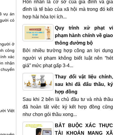
Hôn nhân là cơ sở của gia đình và gia
đình là tế bào của xã hội mà trong đó kết
ề vụ án
hợp hài hòa lợi ích...
người có
Quy trình xử phạt vi
phạm hành chính về giao
thông đường bộ
người ở
ính công
Bởi nhiều trường hợp công an lợi dụng
hính xác
người vi phạm không biết luật nên “hét
ên nhận
giá” mức phạt gấp 3-4...
 chuyển
Thay đổi vật liệu chính,
sau khi đã đấu thầu, ký
hợp đồng
Sau khi 2 bên là chủ đầu tư và nhà thầu
đã hoàn tất việc ký kết hợp đồng cũng
ười Việt
như chọn gói thầu xong...
BẮT BUỘC XÁC THỰC
TÀI KHOẢN MẠNG XÃ
à nguyên