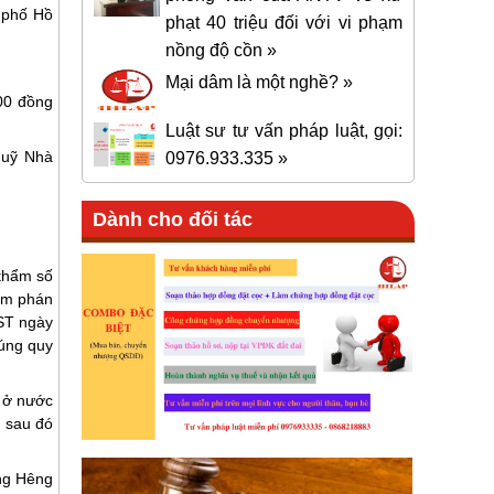
 phố Hồ
phạt 40 triệu đối với vi phạm
nồng độ cồn »
Mại dâm là một nghề? »
00 đồng
Luật sư tư vấn pháp luật, gọi:
quỹ Nhà
0976.933.335 »
Dành cho đối tác
thẩm số
ẩm phán
ST ngày
đúng quy
ư ở nước
 sau đó
ng Hêng