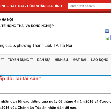
NH - ĐẤT ĐAI - HÔN NHÂN GIA ĐÌNH
 HÀ NỘI
 TẾ HỒNG THÁI VÀ ĐỒNG NGHIỆP
ổng cục 5, phường Thanh Liệt, TP. Hà Nội
TUYỂN DỤNG
DÂN SỰ
HÌNH SỰ
ĐẤT ĐAI
LAO ĐỘNG
p đòi lại tài sản”
 nhân dân tối cao thông qua ngày 06 tháng 4 năm 2016 và được 
 2016 của Chánh án Tòa án nhân dân tối cao.