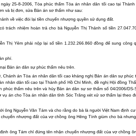
ngày 25-8-2006, Tòa phúc thẩm Tòa án nhân dân tối cao tại Thành
ơn và bị đơn, sửa Bản án sơ thẩm như sau:
nh về việc đòi lại tiền chuyển nhượng quyền sử dụng đất.
 trách nhiệm hoàn trả cho bà Nguyễn Thị Thảnh số tiền 27.047.7
 Thị Yêm phải nộp lại số tiền 1.232.266.860 đồng để sung công 
án phí.
nại Bản án dân sự phúc thẩm nêu trên.
, Chánh án Tòa án nhân dân tối cao kháng nghị Bản án dân sự phúc 
n nhân dân tối cao tại Thành phố Hồ Chí Minh, đề nghị Hội đồng Th
án phúc thẩm nêu trên và hủy Bản án dân sự sơ thẩm số 04/2006/DS-
 vụ án cho Tòa án nhân dân tỉnh Sóc Trăng xét xử sơ thẩm lại theo 
i với ông Nguyễn Văn Tám và cho rằng do bà là người Việt Nam định c
 chuyển nhượng đất của vợ chồng ông Hêng Tính giùm cho bà nhưng
 định ông Tám chỉ đứng tên nhận chuyển nhượng đất của vợ chồng ô