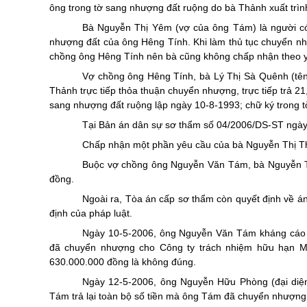
ông trong tờ sang nhượng đất ruộng do bà Thảnh xuất trìn
Bà Nguyễn Thị Yêm (vợ của ông Tám) là người có
nhượng đất của ông Hêng Tính. Khi làm thủ tục chuyển n
chồng ông Hêng Tính nên bà cũng không chấp nhận theo 
Vợ chồng ông Hêng Tính, bà Lý Thị Sà Quênh (tên
Thảnh trực tiếp thỏa thuận chuyển nhượng, trực tiếp trả 
sang nhượng đất ruộng lập ngày 10-8-1993; chữ ký trong t
Tại Bản án dân sự sơ thẩm số 04/2006/DS-ST ngày 
Chấp nhận một phần yêu cầu của bà Nguyễn Thị Thả
Buộc vợ chồng ông Nguyễn Văn Tám, bà Nguyễn Th
đồng.
Ngoài ra, Tòa án cấp sơ thẩm còn quyết định về á
định của pháp luật.
Ngày 10-5-2006, ông Nguyễn Văn Tám kháng cáo 
đã chuyển nhượng cho Công ty trách nhiệm hữu hạn M
630.000.000 đồng là không đúng.
Ngày 12-5-2006, ông Nguyễn Hữu Phòng (đại diệ
Tám trả lại toàn bộ số tiền mà ông Tám đã chuyển nhượng