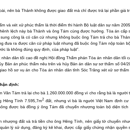
i, nên bà Thảnh không được giao đất mà chỉ được trả lại phần giá tr
 thẩm và xét xử phúc thẩm là thời điểm thi hành Bộ luật dân sự năm 200
n chênh lệch này bà Thảnh và ông Tám cùng được hưởng. Tòa án cấp 
ể sung công là có căn cứ nhưng không buộc ông Tám trả cho bà Thảnh
ng đưa ra được căn cứ pháp luật nhưng đã buộc ông Tám nộp toàn bộ 
c là không đúng quy định, của pháp luật”.
át nhân dân tối cao đề nghị Hội đồng Thẩm phán Tòa án nhân dân tối 
ủy Bản án phúc thẩm nêu trên và hủy Bản án dân sự sơ thẩm số 04/2
iao hồ sơ vụ án cho Tòa án nhân dân tỉnh Sóc Trăng xét xử sơ thẩm 
hận định:
Văn Tám trả lại cho bà 1.260.000.000 đồng vì cho rằng bà là người t
2
ng Hêng Tính 7.595,7m
đất, nhưng vì bà là người Việt Nam định cư
ông được bà đồng ý ông Tám đã chuyển nhượng toàn bộ diện tích 
 nhượng đất và trả tiền cho ông Hêng Tính, nên giấy tờ chuyển như
 quản lý sử dụng, đăng ký kê khai, được cấp giấy chứng nhận quyền 