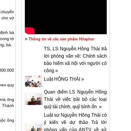
 chuyển
 cho vợ
định bà
trong tờ
»
Thông tin về các sản phẩm Hilaphar
ng, bà.
TS, LS Nguyễn Hồng Thái trả
lời phỏng vấn về: Chính sách
bảo hiểm xã hội với người có
000.000
công »
Luật HỒNG THÁI »
theo quy
Quan điểm LS Nguyễn Hồng
Thái về việc bãi bỏ các loại
 mà ông
à Thảnh
quỹ tài chính, quỹ bình ổn »
Luật sư Nguyễn Hồng Thái có
uộc ông
ý kiến về dự thảo Trả lời
phỏng vấn của ANTV về xử