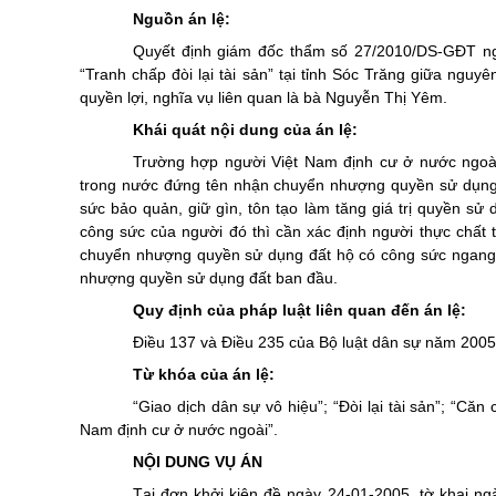
Nguồn án lệ:
Quyết định giám đốc thẩm số 27/2010/DS-GĐT n
“Tranh chấp đòi lại tài sản” tại tỉnh Sóc Trăng giữa ng
quyền lợi, nghĩa vụ liên quan là bà Nguyễn Thị Yêm.
Khái quát nội dung của án lệ:
Trường hợp người Việt Nam định cư ở nước ngoà
trong nước đứng tên nhận chuyển nhượng quyền sử dụng đấ
sức bảo quản, giữ gìn, tôn tạo làm tăng giá trị quyền s
công sức của người đó thì cần xác định người thực chất
chuyển nhượng quyền sử dụng đất hộ có công sức ngang n
nhượng quyền sử dụng đất ban đầu.
Quy định của pháp luật liên quan đến án lệ:
Điều 137 và Điều 235 của Bộ luật dân sự năm 2005
Từ khóa của án lệ:
“Giao dịch dân sự vô hiệu”; “Đòi lại tài sản”; “Căn
Nam định cư ở nước ngoài”.
NỘI DUNG VỤ ÁN
Tại đơn khởi kiện đề ngày 24-01-2005, tờ khai ng