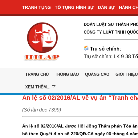
TRANH TỤNG - TỐ TỤNG HÌNH SỰ - DÂN SỰ - HÀNH CHÍ
ĐOÀN LUẬT SƯ THÀNH PHỐ
CÔNG TY LUẬT TNHH QUỐC
Trụ sở chính:
Trụ sở chính: LK 9-38 T
TRANG CHỦ
THÔNG BÁO
QUẢNG CÁO
GIỚI THIỆU
XEM THÊM...
Án lệ số 02/2016/AL về vụ án “Tranh chấ
(Số lần đọc 7399)
Án lệ số 02/2016/AL được Hội đồng Thẩm phán Tòa án
bố theo Quyết định số 220/QĐ-CA ngày 06 tháng 4 năm