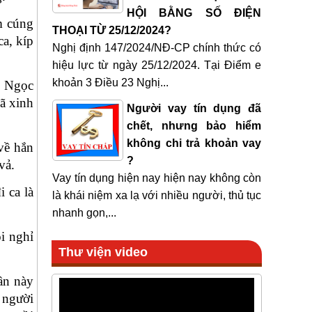
HỘI BẰNG SỐ ĐIỆN
m cúng
THOẠI TỪ 25/12/2024?
a, kíp
Nghị định 147/2024/NĐ-CP chính thức có
hiệu lực từ ngày 25/12/2024. Tại Điểm e
khoản 3 Điều 23 Nghị...
. Ngọc
ã xinh
Người vay tín dụng đã
chết, nhưng bảo hiểm
không chi trả khoản vay
về hắn
?
vả.
Vay tín dụng hiện nay hiện nay không còn
 ca là
là khái niệm xa lạ với nhiều người, thủ tục
nhanh gọn,...
i nghỉ
Thư viện video
ần này
 người