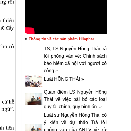
ộng rồi
 thiếu
hẽ đẩy
»
Thông tin về các sản phẩm Hilaphar
cho cô
TS, LS Nguyễn Hồng Thái trả
lời phỏng vấn về: Chính sách
bảo hiểm xã hội với người có
công »
Luật HỒNG THÁI »
Quan điểm LS Nguyễn Hồng
Thái về việc bãi bỏ các loại
ì cứ hễ
quỹ tài chính, quỹ bình ổn »
 ngủ”.
Luật sư Nguyễn Hồng Thái có
ý kiến về dự thảo Trả lời
h tiền
phỏng vấn của ANTV về xử