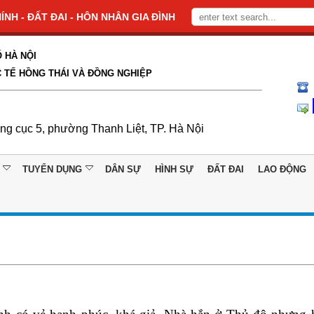
NH - ĐẤT ĐAI - HÔN NHÂN GIA ĐÌNH
 HÀ NỘI
 TẾ HỒNG THÁI VÀ ĐỒNG NGHIỆP
ổng cục 5, phường Thanh Liệt, TP. Hà Nội
TUYỂN DỤNG
DÂN SỰ
HÌNH SỰ
ĐẤT ĐAI
LAO ĐỘNG