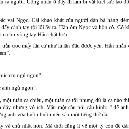
âu ra người. Công nhân ở đây đi làm bị vắt kiết sức lao đ
ác vai Ngọc. Cái khao khát của người đàn bà hằng đêm
đẩy cánh tay tội lỗi ấy ra. Hắn ôm Ngọc và hôn cô. Cô k
làm cho vòng tay Hắn chặt hơn.
rằn trọc mấy lần cứ như là lần đầu được yêu. Hắn nhắn 
 em”.
 chúc em ngủ ngon”
c anh ngủ ngon”.
 một tuần ca chiều, một tuần ca tối nhưng dù là ca nào th
nh dậy nhưng vô ích. Vẫn một câu nói cáu kỉnh: “ để anh
ơng anh vừa buồn buồn nén sâu một tiếng thở dài…
ảy và chủ nhật hơn. Mà thôi cũng ít về một tý còn để dàn