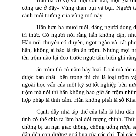
Hắn đã có vợ và một con trai, một gia đ
công tác ở đây- Vùng than bụi và bụi. Người 
cảnh môi trường của vùng mỏ này.
Hắn hơn ba mươi tuổi, dáng người dong dỏn
trí thức. Có người nói rằng hắn không cận, n
Hắn nói chuyện có duyên, ngọt ngào và rất pho
hắn, không ai bảo là tên ăn trộm. Nhưng mọi n
tên trộm nào lại đeo trước ngực tấm biển ghi rằng
ăn trộm thì có năm bảy loại. Loại mà tóc 
được bản chất bên trong thì chỉ là loại trộm 
ngoài học vấn của một kỹ sư tốt nghiệp bên nướ
trộm mà nói thì hắn không bao giờ ăn trộm nhữ
hợp pháp là tình cảm. Hắn không phải là sở Khan
Cạnh dẫy nhà tập thể của hắn là khu dân
tình có thể chia ra làm hai đối tượng chính. Th
chồng bị tai nạn giao thông, chồng uống rượu s
dẫn đến con đường goá bụa của các chị. Tại cá