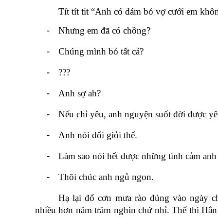
Tít tít tit “Anh có dám bỏ vợ cưới em khô
-
Nhưng em đã có chồng?
-
Chúng mình bỏ tất cả?
-
???
-
Anh sợ ah?
-
Nếu chỉ yêu, anh nguyện suốt đời được y
-
Anh nói dối giỏi thế.
-
Làm sao nói hết được những tình cảm anh
-
Thôi chúc anh ngủ ngon.
Hạ lại đổ cơn mưa rào đúng vào ngày ch
nhiều hơn năm trăm nghìn chứ nhỉ. Thế thì Hắn p