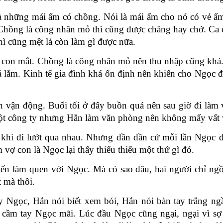
là những mái ấm có chồng. Nói là mái ấm cho nó có vẻ ấ
Chồng là công nhân mỏ thì cũng được chăng hay chớ. Ca c
ì cũng mệt lả còn làm gì được nữa.
 con mắt. Chồng là công nhân mỏ nên thu nhập cũng khá
 lắm. Kinh tế gia đình khá ổn định nên khiến cho Ngọc đ
vận động. Buổi tối ở đây buồn quá nên sau giờ đi làm 
ột công ty nhưng Hắn làm văn phòng nên không mấy vất 
hi đi lướt qua nhau.
Nhưng dần dần cứ mỗi lần Ngọc đi
 vợ con là Ngọc lại thấy thiếu thiếu một thứ gì đó.
ến làm quen với Ngọc. Mà có sao đâu, hai người chỉ ngồ
 mà thôi.
 Ngọc, Hắn nói biết xem bói, Hắn nói bàn tay trắng ng
ứ cầm tay Ngọc mãi. Lúc đầu Ngọc cũng ngại, ngại vì sợ