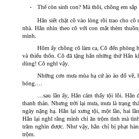
-
Thế còn sinh con? Mà thôi, chồng em sắp l
Hắn siết chặt cô vào lòng rồi trao cho cô
nhà. Hắn nhìn theo cô với con mắt thèm thuồn
mình.
Hôm ấy chồng cô làm ca, Cô đến phòng h
và thiếu thốn. Cô đã tặng hắn những thứ Hắn k
dùng! Cô nghĩ vậy.
Những cơn mưa mùa hạ cứ ào ào đổ về, hế
bỏng….
…sau lần ấy, Hắn cảm thấy tội lỗi. Hắn đ
thanh thản. Nhưng trời lại mưa, mưa là trạng th
ngày nặng hạ. Hắn lại xưng tội, một lần, hai 
Hắn lại nghĩ rằng mình chỉ ăn trộm tình mà tình
trăm nghìn được. Như vậy, hắn chỉ bị phạt hà
trộm.