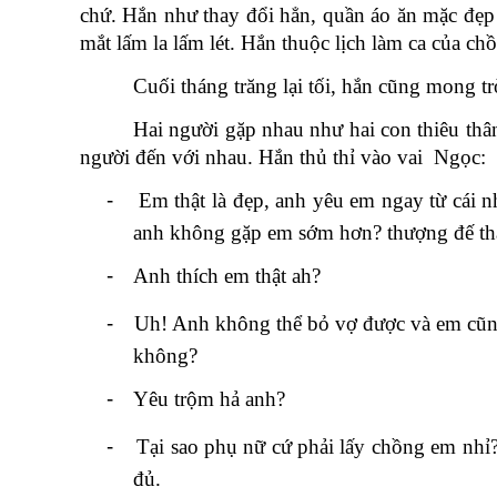
chứ. Hắn như thay đổi hẳn, quần áo ăn mặc đẹp
mắt lấm la lấm lét. Hắn thuộc lịch làm ca của ch
Cuối tháng trăng lại tối, hắn cũng mong tr
Hai người gặp nhau như hai con thiêu thân
người đến với nhau. Hắn thủ thỉ vào vai Ngọc:
-
Em thật là đẹp, anh yêu em ngay từ cái nh
anh không gặp em sớm hơn? thượng đế th
-
Anh thích em thật ah?
-
Uh! Anh không thể bỏ vợ được và em cũn
không?
-
Yêu trộm hả anh?
-
Tại sao phụ nữ cứ phải lấy chồng em nhỉ?
đủ.