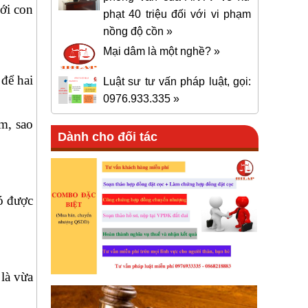
ới con
phạt 40 triệu đối với vi phạm
nồng độ cồn »
Mại dâm là một nghề? »
 để hai
Luật sư tư vấn pháp luật, gọi:
0976.933.335 »
em, sao
Dành cho đối tác
ó được
là vừa