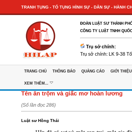
TRANH TỤNG - TỐ TỤNG HÌNH SỰ - DÂN SỰ - HÀNH CHÍ
ĐOÀN LUẬT SƯ THÀNH PHỐ
CÔNG TY LUẬT TNHH QUỐC
Trụ sở chính:
Trụ sở chính: LK 9-38 T
TRANG CHỦ
THÔNG BÁO
QUẢNG CÁO
GIỚI THIỆU
XEM THÊM...
Tên ăn trộm và giấc mơ hoàn lương
(Số lần đọc 286)
Luật sư Hồng Thái