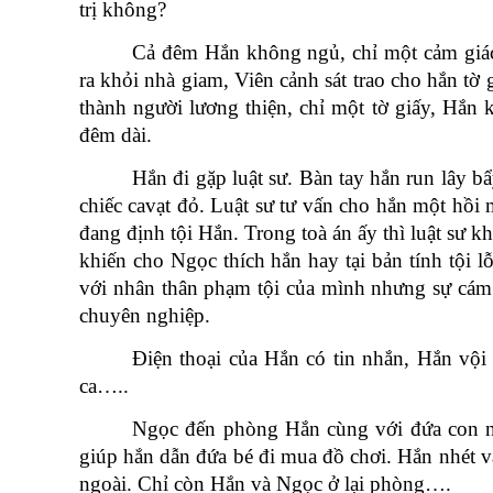
trị không?
Cả đêm Hắn không ngủ, chỉ một cảm giá
ra khỏi nhà giam, Viên cảnh sát trao cho hắn tờ
thành người lương thiện, chỉ một tờ giấy, Hắn
đêm dài.
Hắn đi gặp luật sư. Bàn tay hắn run lây bẩ
chiếc cavạt đỏ. Luật sư tư vấn cho hắn một hồi
đang định tội Hắn. Trong toà án ấy thì luật sư 
khiến cho Ngọc thích hắn hay tại bản tính tội l
với nhân thân phạm tội của mình nhưng sự cám d
chuyên nghiệp.
Điện thoại của Hắn có tin nhắn, Hắn vộ
ca…..
Ngọc đến phòng Hắn cùng với đứa con n
giúp hắn dẫn đứa bé đi mua đồ chơi. Hắn nhét v
ngoài. Chỉ còn Hắn và Ngọc ở lại phòng….