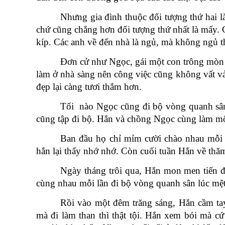
Nhưng gia đình thuộc đối tượng thứ hai 
chứ cũng chẳng hơn đối tượng thứ nhất là mấy. 
kíp. Các anh về đến nhà là ngủ, mà không ngủ th
Đơn cử như Ngọc, gái một con trông mòn
làm ở nhà sàng nên công việc cũng không vất vả
đẹp lại càng tươi thắm hơn.
Tối nào Ngọc cũng đi bộ vòng quanh sân 
cũng tập đi bộ. Hắn và chồng Ngọc cùng làm m
Ban đầu họ chỉ mỉm cười chào nhau mỗi k
hắn lại thấy nhớ nhớ. Còn cuối tuần Hắn về thăm
Ngày tháng trôi qua, Hắn mon men tiến đ
cùng nhau mỗi lần đi bộ vòng quanh sân lúc mệt
Rồi vào một đêm trăng sáng, Hắn cầm tay
mà đi làm than thì thật tội. Hắn xem bói mà c