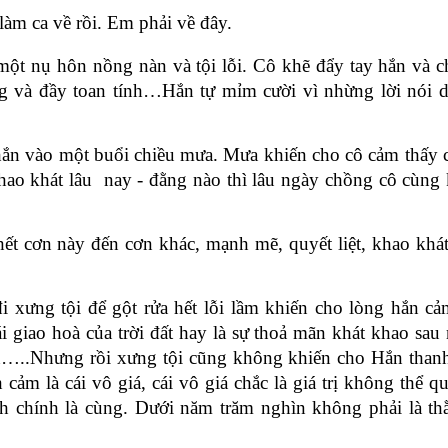
àm ca về rồi. Em phải về đây.
 một nụ hôn nồng nàn và tội lỗi. Cô khẽ đẩy tay hắn và c
g và đầy toan tính…Hắn tự mỉm cười vì nhừng lời nói d
ắn vào một buổi chiều mưa. Mưa khiến cho cô cảm thấy 
hao khát lâu nay - đằng nào thì lâu ngày chồng cô cùng
t cơn này đến cơn khác, mạnh mẽ, quyết liệt, khao khát
i xưng tội để gột rửa hết lỗi lầm khiến cho lòng hắn cả
ái giao hoà của trời đất hay là sự thoả mãn khát khao sa
lần…..Nhưng rồi xưng tội cũng không khiến cho Hắn thanh
 cảm là cái vô giá, cái vô giá chắc là giá trị không thể 
nh chính là cùng. Dưới năm trăm nghìn không phải là th