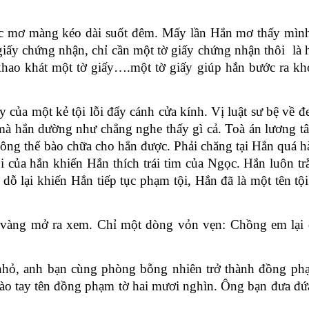
c mơ màng kéo dài suốt đêm. Mấy lần Hắn mơ thấy mìn
 giấy chứng nhận, chỉ cần một tờ giấy chứng nhận thôi là 
 khao khát một tờ giấy….một tờ giấy giúp hắn bước ra kh
y của một kẻ tội lỗi đẩy cánh cửa kính. Vị luật sư bệ về 
 mà hắn dường như chẳng nghe thấy gì cả. Toà án lương t
không thể bào chữa cho hắn được. Phải chăng tại Hắn quá 
ỗi của hắn khiến Hắn thích trái tim của Ngọc. Hắn luôn tr
ỗ lại khiến Hắn tiếp tục phạm tội, Hắn đã là một tên tộ
i vàng mở ra xem. Chỉ một dòng vỏn vẹn: Chồng em lại 
hỏ, anh bạn cùng phòng bỗng nhiên trở thành đồng ph
ào tay tên đồng phạm tờ hai mươi nghìn. Ông bạn đưa đứa