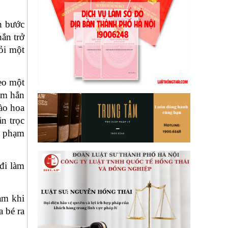
h bước
hắn trở
ỏi một
đeo một
âm hắn
hào hoa
ằn trọc
i phạm
đi làm
ạm khi
 bé ra