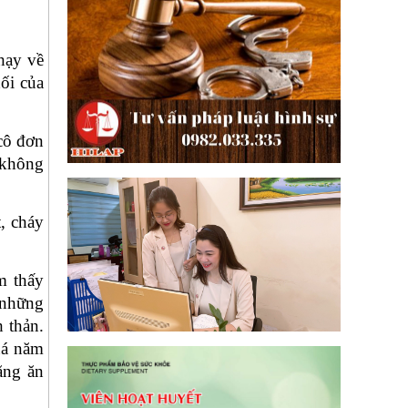
hạy về
ối của
cô đơn
 không
, cháy
m thấy
u những
 thản.
quá năm
ằng ăn