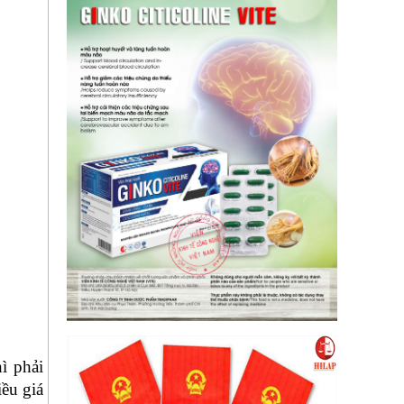
ì phải
ều giá