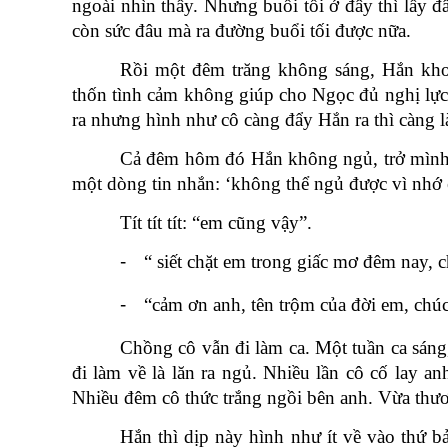
ngoài nhìn thấy. Nhưng buổi tối ở đây thì lấy đ
còn sức đâu mà ra đường buổi tối được nữa.
Rồi một đêm trăng không sáng, Hắn kho
thốn tình cảm không giúp cho Ngọc đủ nghị lực 
ra nhưng hình như cô càng đẩy Hắn ra thì càng 
Cả đêm hôm đó Hắn không ngủ, trở mình t
một dòng tin nhắn: ‘không thể ngủ được vì nhớ
Tít tít tít: “em cũng vậy”.
-
“ siết chặt em trong giấc mơ đêm nay,
-
“cảm ơn anh, tên trộm của đời em, chú
Chồng cô vẫn đi làm ca. Một tuần ca sáng,
đi làm về là lăn ra ngủ. Nhiều lần cô cố lay a
Nhiều đêm cô thức trắng ngồi bên anh. Vừa thư
Hắn thì dịp này hình như ít về vào thứ b