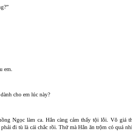
ng?”
êu em.
 dành cho em lúc này?
ồng Ngọc làm ca. Hắn càng cảm thấy tội lỗi. Vô giá th
hải đi tù là cái chắc rồi. Thứ mà Hắn ăn trộm có quá nhi