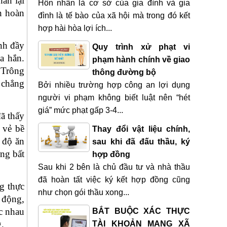
ắn lại
Hôn nhân là cơ sở của gia đình và gia
n hoàn
đình là tế bào của xã hội mà trong đó kết
hợp hài hòa lợi ích...
nh đầy
Quy trình xử phạt vi
a hắn.
phạm hành chính về giao
 Trông
thông đường bộ
 chẳng
Bởi nhiều trường hợp công an lợi dụng
người vi phạm không biết luật nên “hét
giá” mức phạt gấp 3-4...
ã thấy
 vẻ bề
Thay đổi vật liệu chính,
 độ ăn
sau khi đã đấu thầu, ký
ng bất
hợp đồng
Sau khi 2 bên là chủ đầu tư và nhà thầu
đã hoàn tất việc ký kết hợp đồng cũng
g thực
như chọn gói thầu xong...
o động,
c nhau
BẮT BUỘC XÁC THỰC
.
TÀI KHOẢN MẠNG XÃ