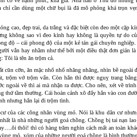
ình có vẻ hạnh phúc, khá giả. Nhà hắn ở Thủ đô nhưng h
ta chỉ cần dùng một chữ bụi là đã mô phỏng khá trọn vẹ
g cao, đẹp trai, da trắng và đặc biệt còn đeo một cặp kí
hưng không sao vì đeo kính hay không là quyền tự do củ
ng độ – cái phong độ của một kẻ tán gái chuyên nghiệp.
gười vẫn hay nhầm như thế bởi một điều thật đơn giản là
: Tôi là tên ăn trộm cả.
cắt cũn cỡn, ăn mặc nhố nhố nhăng nhăng, nhìn bề ngoài đ
vặt, trộm vớ trộm vẩn. Còn hắn thì được nguỵ trang bằng
c ngoài về thì ai mà nhận ra được. Cho nên, xét về trình
ng thứ tầm thường. Cái hoàn cảnh xô đẩy hắn vào con đườ
h nhưng hắn lại đi trộm tình.
 cư của các công nhân vùng mỏ. Nói là khu dân cư nhưn
ứ nhất là nhà những người goá chồng. Chồng bị tai nạn la
ay….ôi thôi! thì có hàng trăm nghìn cách mất an toàn khá
c vùng mỏ, xóm của những người goá chồng là bình thường