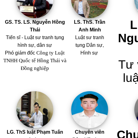
L
GS. TS. LS. Nguyễn Hồng
LS. ThS. Trần
Thái
Anh Minh
Ng
Tiến sĩ - Luật sư tranh tụng
Luật sư tranh
hình sự, dân sự
tụng Dân sự,
Công ty Luật
Phó giám đốc
Hình sự
TNHH Quốc tế Hồng Thái và
Tư 
Đồng nghiệp
luậ
Chu
LG. ThS luật Phạm Tuấn
Chuyên viên