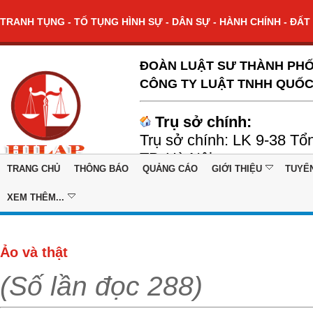
TRANH TỤNG - TỐ TỤNG HÌNH SỰ - DÂN SỰ - HÀNH CHÍNH - ĐẤT 
ĐOÀN LUẬT SƯ THÀNH PHỐ
CÔNG TY LUẬT TNHH QUỐC
Trụ sở chính:
Trụ sở chính: LK 9-38 Tổ
TP. Hà Nội
TRANG CHỦ
THÔNG BÁO
QUẢNG CÁO
GIỚI THIỆU
TUYỂ
XEM THÊM...
Ảo và thật
(Số lần đọc 288)