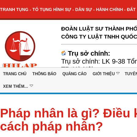
TRANH TỤNG - TỐ TỤNG HÌNH SỰ - DÂN SỰ - HÀNH CHÍNH - ĐẤT 
ĐOÀN LUẬT SƯ THÀNH PHỐ
CÔNG TY LUẬT TNHH QUỐC
Trụ sở chính:
Trụ sở chính: LK 9-38 Tổ
TP. Hà Nội
TRANG CHỦ
THÔNG BÁO
QUẢNG CÁO
GIỚI THIỆU
TUYỂ
XEM THÊM...
Pháp nhân là gì? Điều 
cách pháp nhân?