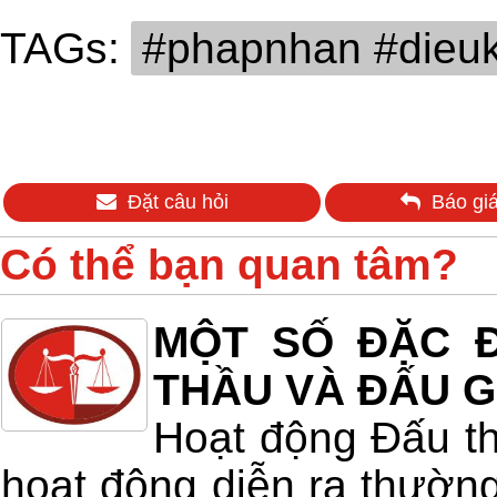
TAGs:
#phapnhan #dieu
Đặt câu hỏi
Báo giá
Có thể bạn quan tâm?
MỘT SỐ ĐẶC Đ
THẦU VÀ ĐẤU G
Hoạt động Đấu th
hoạt động diễn ra thường