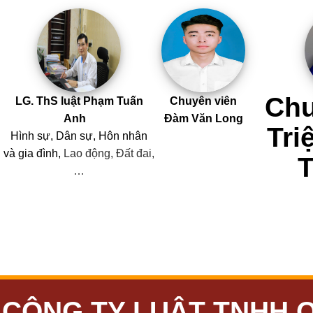
Chu
LG. ThS luật Phạm Tuấn
Chuyên viên
Anh
Đàm Văn Long
Tri
Hình sự, Dân sự, Hôn nhân
và
gia đình,
Lao động, Đất đai,
…
CÔNG TY LUẬT TNHH 