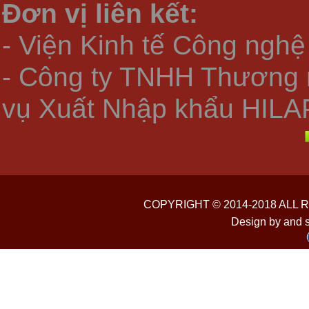
Đơn vị liên kết:
- Viện Kinh tế Công nghệ
- Công ty TNHH Thương 
vụ Xuất Nhập khẩu HILA
COPYRIGHT © 2014-2018 ALL
Design by and 