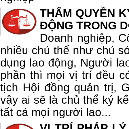
THẨM QUYỀN K
ĐỘNG TRONG D
Doanh nghiệp, Cô
nhiều chủ thể như chủ s
dụng lao động, Người l
phần thì mọi vị trí đều c
tịch Hội đồng quản trị
vậy ai sẽ là chủ thể ký k
tất cả mọi người lao...
VỊ TRÍ PHÁP L