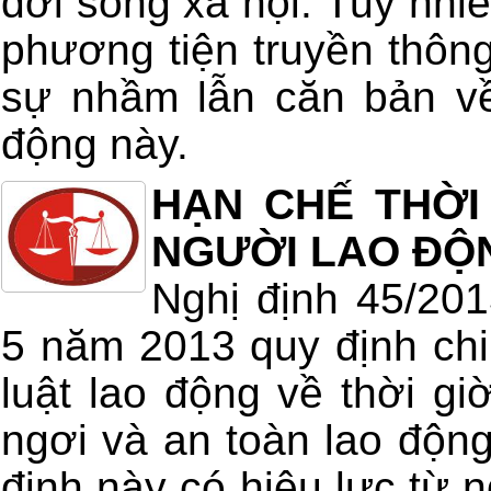
đời sống xã hội. Tuy nhiê
phương tiện truyền thông
sự nhầm lẫn căn bản về
động này.
HẠN CHẾ THỜI
NGƯỜI LAO ĐỘ
Nghị định 45/20
5 năm 2013 quy định chi 
luật lao động về thời giờ
ngơi và an toàn lao động
định này có hiệu lực từ 