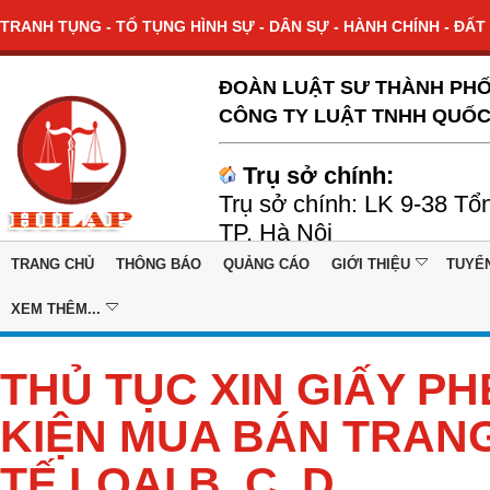
TRANH TỤNG - TỐ TỤNG HÌNH SỰ - DÂN SỰ - HÀNH CHÍNH - ĐẤT 
ĐOÀN LUẬT SƯ THÀNH PHỐ
CÔNG TY LUẬT TNHH QUỐC
Trụ sở chính:
Trụ sở chính: LK 9-38 Tổ
TP. Hà Nội
TRANG CHỦ
THÔNG BÁO
QUẢNG CÁO
GIỚI THIỆU
TUYỂ
XEM THÊM...
THỦ TỤC XIN GIẤY PH
KIỆN MUA BÁN TRANG 
TẾ LOẠI B, C, D