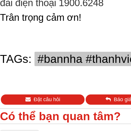
đài điện thoại 1900.6248
Trân trọng cảm ơn!
TAGs:
#bannha #thanhv
Đặt câu hỏi
Báo giá
Có thể bạn quan tâm?