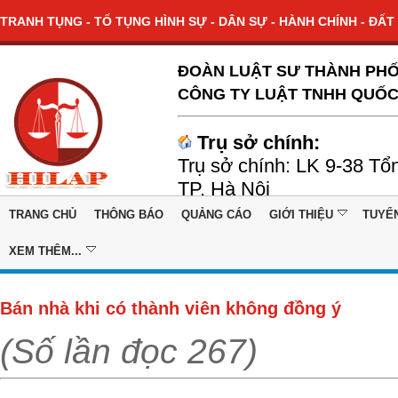
TRANH TỤNG - TỐ TỤNG HÌNH SỰ - DÂN SỰ - HÀNH CHÍNH - ĐẤT 
ĐOÀN LUẬT SƯ THÀNH PHỐ
CÔNG TY LUẬT TNHH QUỐC
Trụ sở chính:
Trụ sở chính: LK 9-38 Tổ
TP. Hà Nội
TRANG CHỦ
THÔNG BÁO
QUẢNG CÁO
GIỚI THIỆU
TUYỂ
XEM THÊM...
Bán nhà khi có thành viên không đồng ý
(Số lần đọc 267)