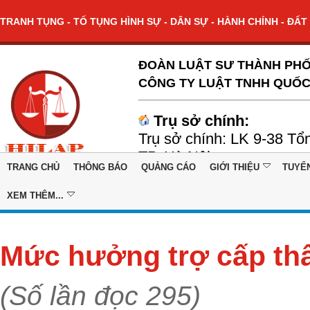
TRANH TỤNG - TỐ TỤNG HÌNH SỰ - DÂN SỰ - HÀNH CHÍNH - ĐẤT 
ĐOÀN LUẬT SƯ THÀNH PHỐ
CÔNG TY LUẬT TNHH QUỐC
Trụ sở chính:
Trụ sở chính: LK 9-38 Tổ
TP. Hà Nội
TRANG CHỦ
THÔNG BÁO
QUẢNG CÁO
GIỚI THIỆU
TUYỂ
XEM THÊM...
Mức hưởng trợ cấp thấ
(Số lần đọc 295)