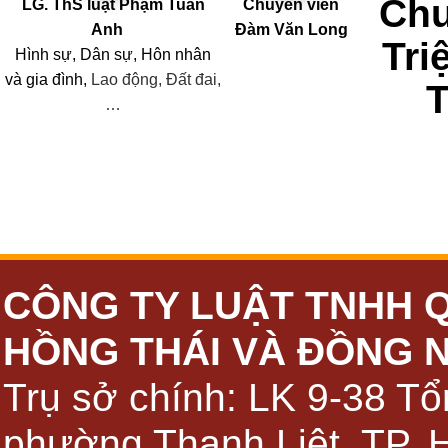
Chu
LG. ThS luật Phạm Tuấn
Chuyên viên
Anh
Đàm Văn Long
Tri
Hình sự, Dân sự, Hôn nhân
và
gia đình,
Lao động, Đất đai,
…
CÔNG TY LUẬT TNHH 
HỒNG THÁI VÀ ĐỒNG 
Trụ sở chính: LK 9-38 Tổ
phường Thanh Liệt, TP. 