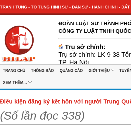
TRANH TỤNG - TỐ TỤNG HÌNH SỰ - DÂN SỰ - HÀNH CHÍNH - ĐẤT 
ĐOÀN LUẬT SƯ THÀNH PHỐ
CÔNG TY LUẬT TNHH QUỐC
Trụ sở chính:
Trụ sở chính: LK 9-38 Tổ
TP. Hà Nội
TRANG CHỦ
THÔNG BÁO
QUẢNG CÁO
GIỚI THIỆU
TUYỂ
XEM THÊM...
Điều kiện đăng ký kết hôn với người Trung Qu
(Số lần đọc 338)