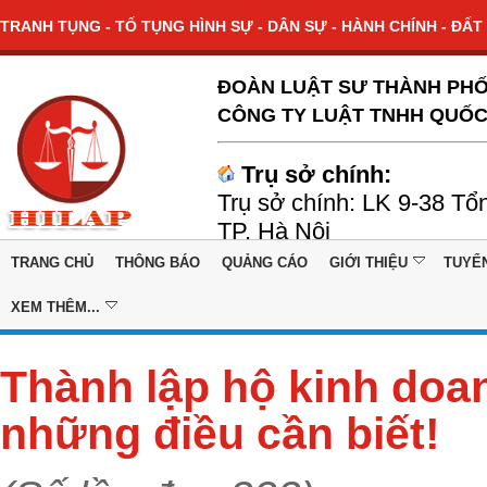
TRANH TỤNG - TỐ TỤNG HÌNH SỰ - DÂN SỰ - HÀNH CHÍNH - ĐẤT 
ĐOÀN LUẬT SƯ THÀNH PHỐ
CÔNG TY LUẬT TNHH QUỐC
Trụ sở chính:
Trụ sở chính: LK 9-38 Tổ
TP. Hà Nội
TRANG CHỦ
THÔNG BÁO
QUẢNG CÁO
GIỚI THIỆU
TUYỂ
XEM THÊM...
Thành lập hộ kinh doa
những điều cần biết!