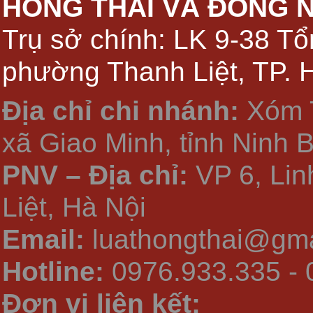
HỒNG THÁI VÀ ĐỒNG 
Trụ sở chính: LK 9-38 Tổ
phường Thanh Liệt, TP. 
Địa chỉ chi nhánh:
Xóm 
xã Giao Minh, tỉnh Ninh 
PNV – Địa chỉ:
VP 6, Li
Liệt, Hà Nội
Email:
luathongthai@gma
Hotline:
0976.933.335 - 
Đơn vị liên kết: