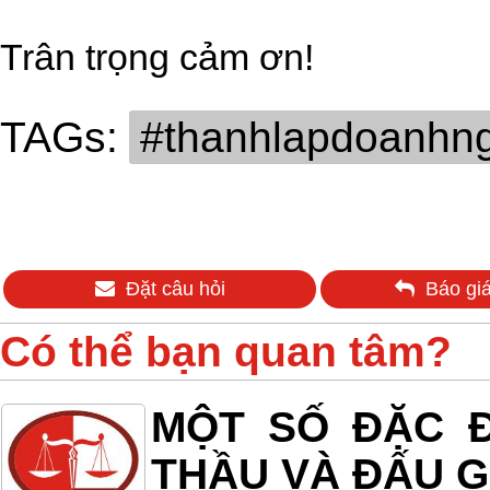
Trân trọng cảm ơn!
TAGs:
#thanhlapdoanhn
Đặt câu hỏi
Báo giá
Có thể bạn quan tâm?
MỘT SỐ ĐẶC Đ
THẦU VÀ ĐẤU G