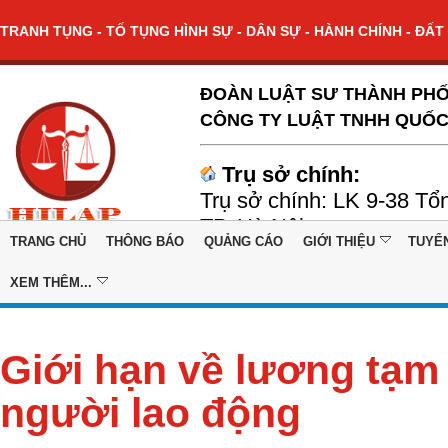
TRANH TỤNG - TỐ TỤNG HÌNH SỰ - DÂN SỰ - HÀNH CHÍNH - ĐẤT 
ĐOÀN LUẬT SƯ THÀNH PHỐ
CÔNG TY LUẬT TNHH QUỐC
Trụ sở chính:
Trụ sở chính: LK 9-38 Tổ
TP. Hà Nội
TRANG CHỦ
THÔNG BÁO
QUẢNG CÁO
GIỚI THIỆU
TUYỂ
XEM THÊM...
Giới hạn về lương tạm
người lao động