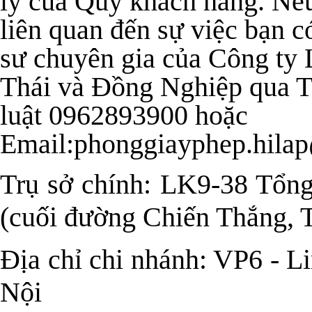
lý của Quý khách hàng. Nếu
liên quan đến sự việc bạn có
sư chuyên gia của Công t
Thái và Đồng Nghiệp qua T
luật
0962893900
hoặc
Email:
phonggiayphep.hila
Trụ sở chính: LK9-38 Tổng
(cuối đường Chiến Thắng, 
Địa chỉ chi nhánh: VP6 - 
Nội