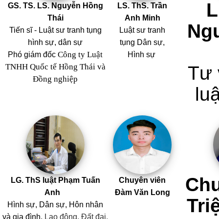
L
GS. TS. LS. Nguyễn Hồng
LS. ThS. Trần
Thái
Anh Minh
Ng
Tiến sĩ - Luật sư tranh tụng
Luật sư tranh
hình sự, dân sự
tụng Dân sự,
Công ty Luật
Phó giám đốc
Hình sự
TNHH Quốc tế Hồng Thái và
Tư 
Đồng nghiệp
luậ
Chu
LG. ThS luật Phạm Tuấn
Chuyên viên
Anh
Đàm Văn Long
Tri
Hình sự, Dân sự, Hôn nhân
và
gia đình,
Lao động, Đất đai,