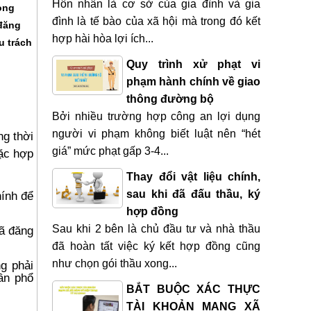
Hôn nhân là cơ sở của gia đình và gia
ong
đình là tế bào của xã hội mà trong đó kết
 đăng
hợp hài hòa lợi ích...
u trách
Quy trình xử phạt vi
phạm hành chính về giao
thông đường bộ
Bởi nhiều trường hợp công an lợi dụng
người vi phạm không biết luật nên “hét
ng thời
giá” mức phạt gấp 3-4...
ặc hợp
Thay đổi vật liệu chính,
sau khi đã đấu thầu, ký
hính để
hợp đồng
Sau khi 2 bên là chủ đầu tư và nhà thầu
đã đăng
đã hoàn tất việc ký kết hợp đồng cũng
như chọn gói thầu xong...
g phải
ần phổ
BẮT BUỘC XÁC THỰC
TÀI KHOẢN MẠNG XÃ