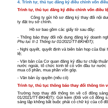
4. Trình tự, thủ tục đăng ký điều chỉnh vốn điề
Trình tự, thủ tục đăng ký điều chỉnh vốn điều l
Công ty gửi hồ sơ đăng ký thay đổi nội d
ty đặt trụ sở chính.
Hồ sơ bao gồm các giấy tờ sau đây:
- Thông báo thay đổi nội dung đăng ký doanh ng
Phụ lục II-1 Thông tư 01/2021/TT-BKHĐT)
;
- Nghị quyết, quyết định và biên bản họp của Đại 
lệ;
- Văn bản của Cơ quan đăng ký đầu tư chấp thuận
nước ngoài, tổ chức kinh tế có vốn đầu tư nước 
mua cổ phần, mua phần vốn góp.
- Văn bản ủy quyền (nếu có)
Trình tự, thủ tục thông báo thay đổi thông tin 
Trường hợp thay đổi thông tin về cổ đông sáng
01/2021/TT-BKHĐT): Gửi kèm (Đối với cổ đông sá
sáng lập không bắt buộc phải có chữ ký của cổ đô