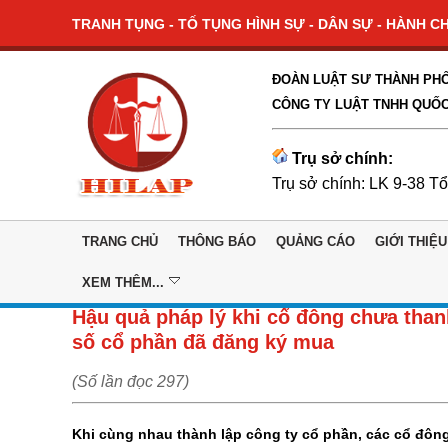
TRANH TỤNG - TỐ TỤNG HÌNH SỰ - DÂN SỰ - HÀNH CHÍ
ĐOÀN LUẬT SƯ THÀNH PHỐ
CÔNG TY LUẬT TNHH QUỐC
Trụ sở chính:
Trụ sở chính: LK 9-38 T
TRANG CHỦ
THÔNG BÁO
QUẢNG CÁO
GIỚI THIỆU
XEM THÊM...
Hậu quả pháp lý khi cổ đông chưa than
số cổ phần đã đăng ký mua
(Số lần đọc 297)
Khi cùng nhau thành lập công ty cổ phần, các cổ đôn