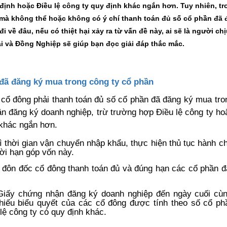
định hoặc Điều lệ công ty quy định khác ngắn hơn. Tuy nhiên, tr
do mà không thể hoặc không có ý chí thanh toán đủ số cổ phần đã
về đâu, nếu có thiệt hại xảy ra từ vấn đề này, ai sẽ là người chị
 và Đồng Nghiệp sẽ giúp bạn đọc giải đáp thắc mắc.
 đã đăng ký mua trong công ty cổ phần
cổ đông phải thanh toán đủ số cổ phần đã đăng ký mua tro
 đăng ký doanh nghiệp, trừ trường hợp Điều lệ công ty ho
 khác ngắn hơn.
 thời gian vận chuyển nhập khẩu, thực hiện thủ tục hành c
ời hạn góp vốn này.
t, đôn đốc cổ đông thanh toán đủ và đúng hạn các cổ phần 
Giấy chứng nhận đăng ký doanh nghiệp đến ngày cuối cùn
hiếu biểu quyết của các cổ đông được tính theo số cổ ph
ệ công ty có quy định khác.