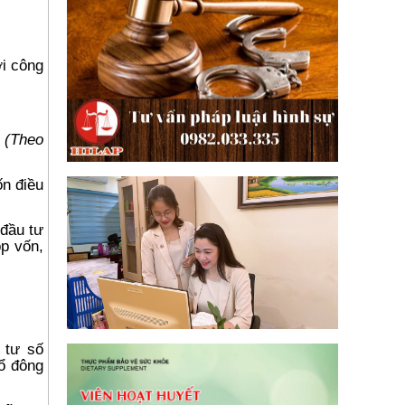
i công
ý
(Theo
ốn điều
đầu tư
óp vốn,
 tư số
ổ đông