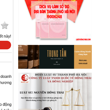
ết này!
 doanh
 phương
ao động