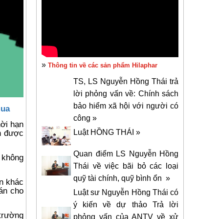
»
Thông tin về các sản phẩm Hilaphar
TS, LS Nguyễn Hồng Thái trả
lời phỏng vấn về: Chính sách
bảo hiểm xã hội với người có
mua
công »
ời hạn
n được
Luật HỒNG THÁI »
Quan điểm LS Nguyễn Hồng
 không
Thái về việc bãi bỏ các loại
quỹ tài chính, quỹ bình ổn »
ền khác
án cho
Luật sư Nguyễn Hồng Thái có
ý kiến về dự thảo Trả lời
 trường
phỏng vấn của ANTV về xử