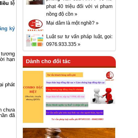
iều l
ệ
phạt 40 triệu đối với vi phạm
nồng độ cồn »
Mại dâm là một nghề? »
ăng ký
Luật sư tư vấn pháp luật, gọi:
0976.933.335 »
 tương
hời hạn
Dành cho đối tác
ại phát
ần chưa
phần đã