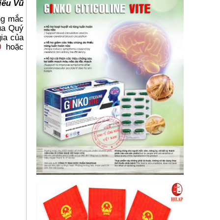
iếu Vũ
ớng mắc
ủa Quý
gia của
0
hoặc