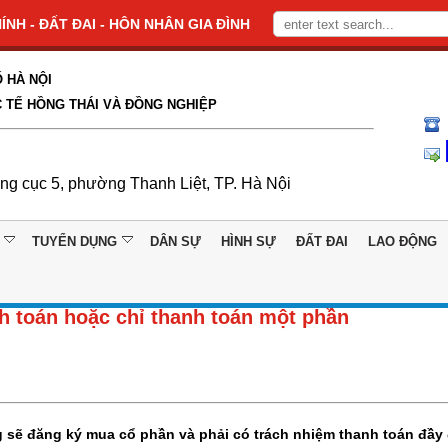
NH - ĐẤT ĐAI - HÔN NHÂN GIA ĐÌNH
 HÀ NỘI
 TẾ HỒNG THÁI VÀ ĐỒNG NGHIỆP
ổng cục 5, phường Thanh Liệt, TP. Hà Nội
TUYỂN DỤNG
DÂN SỰ
HÌNH SỰ
ĐẤT ĐAI
LAO ĐỘNG
h toán hoặc chỉ thanh toán một phần
g sẽ đăng ký mua cổ phần và phải có trách nhiệm thanh toán đầy