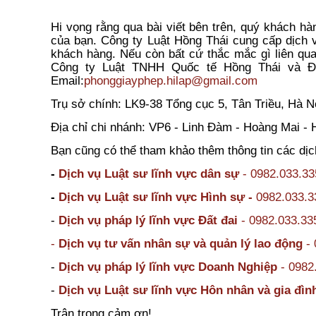
Hi vọng rằng qua bài viết bên trên, quý khách h
của bạn. Công ty Luật Hồng Thái cung cấp dịch 
khách hàng. Nếu còn bất cứ thắc mắc gì liên qua
Công ty Luật TNHH Quốc tế Hồng Thái và Đ
Email:
phonggiayphep.hilap@gmail.com
Trụ sở chính: LK9-38 Tổng cục 5, Tân Triều, Hà 
Địa chỉ chi nhánh: VP6 - Linh Đàm - Hoàng Mai - 
Bạn cũng có thể tham khảo thêm thông tin các dịc
-
Dịch vụ Luật sư lĩnh vực dân sự
- 0982.033.33
-
Dịch vụ Luật sư lĩnh vực Hình sự -
0982.033.3
-
Dịch vụ pháp lý lĩnh vực Đất đai
- 0982.033.33
-
Dịch vụ tư vấn nhân sự và quản lý lao động
- 
-
Dịch vụ pháp lý lĩnh vực Doanh Nghiệp
- 0982
-
Dịch vụ Luật sư lĩnh vực Hôn nhân và gia đì
Trân trọng cảm ơn!