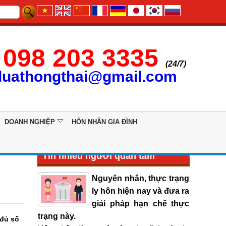
098 203 3335
(24/7)
luathongthai@gmail.com
DOANH NGHIỆP
HÔN NHÂN GIA ĐÌNH
Tin nhiều người quan tâm
Nguyên nhân, thực trạng
ly hôn hiện nay và đưa ra
giải pháp hạn chế thực
trạng này.
 đủ số