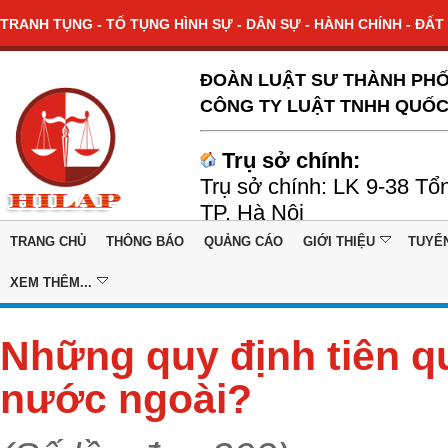
TRANH TỤNG - TỐ TỤNG HÌNH SỰ - DÂN SỰ - HÀNH CHÍNH - ĐẤT 
ĐOÀN LUẬT SƯ THÀNH PHỐ
CÔNG TY LUẬT TNHH QUỐC
Trụ sở chính:
Trụ sở chính: LK 9-38 Tổ
TP. Hà Nội
TRANG CHỦ
THÔNG BÁO
QUẢNG CÁO
GIỚI THIỆU
TUYỂ
XEM THÊM...
Những quy định tiên q
nước ngoài?