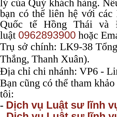
lý của Quý khách hàng. Nếu
bạn có thể liên hệ với cá
Quốc tế Hồng Thái và 
0962893900
luật
hoặc Ema
Trụ sở chính: LK9-38 Tổng
Thắng, Thanh Xuân).
Địa chỉ chi nhánh: VP6 - 
Bạn cũng có thể tham khảo 
tôi:
Dịch vụ Luật sư lĩnh 
-
Dịch vụ Luật sư lĩnh v
-