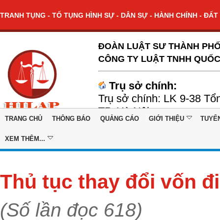
TRANH TỤNG - TỐ TỤNG HÌNH SỰ - DÂN SỰ - HÀNH CHÍNH - ĐẤT 
ĐOÀN LUẬT SƯ THÀNH PHỐ
CÔNG TY LUẬT TNHH QUỐC
Trụ sở chính:
Trụ sở chính: LK 9-38 Tổ
TP. Hà Nội
TRANG CHỦ
THÔNG BÁO
QUẢNG CÁO
GIỚI THIỆU
TUYỂ
XEM THÊM...
Thủ tục thay đổi vốn đ
(Số lần đọc 618)