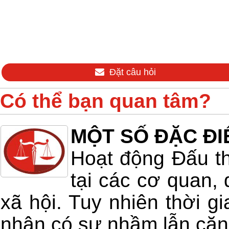
Đặt câu hỏi
Có thể bạn quan tâm?
MỘT SỐ ĐẶC ĐI
Hoạt động Đấu th
tại các cơ quan,
xã hội. Tuy nhiên thời g
nhân có sự nhầm lẫn căn 