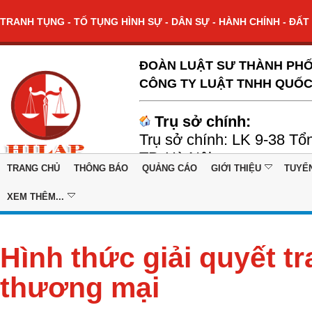
TRANH TỤNG - TỐ TỤNG HÌNH SỰ - DÂN SỰ - HÀNH CHÍNH - ĐẤT 
ĐOÀN LUẬT SƯ THÀNH PHỐ
CÔNG TY LUẬT TNHH QUỐC
Trụ sở chính:
Trụ sở chính: LK 9-38 Tổ
TP. Hà Nội
TRANG CHỦ
THÔNG BÁO
QUẢNG CÁO
GIỚI THIỆU
TUYỂ
XEM THÊM...
Hình thức giải quyết t
thương mại