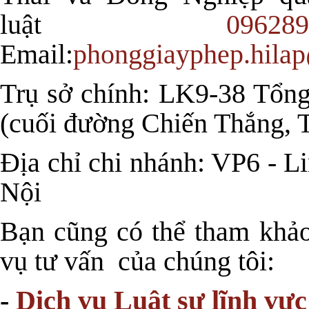
luật
096289
Email:
phonggiayphep.hila
Trụ sở chính: LK9-38 Tổng
(cuối đường Chiến Thắng, 
Địa chỉ chi nhánh: VP6 - 
Nội
Bạn cũng có thể tham khảo
vụ tư vấn của chúng tôi:
-
Dịch vụ Luật sư lĩnh vự