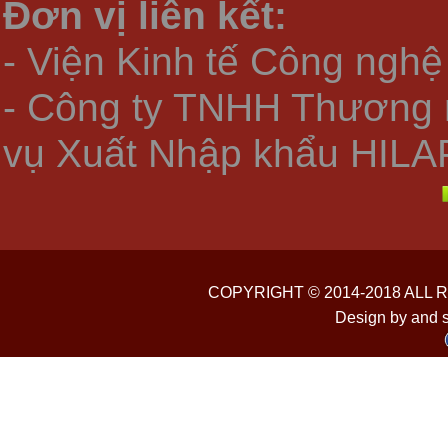
Đơn vị liên kết:
- Viện Kinh tế Công nghệ
- Công ty TNHH Thương 
vụ Xuất Nhập khẩu HILA
COPYRIGHT © 2014-2018 ALL
Design by and 