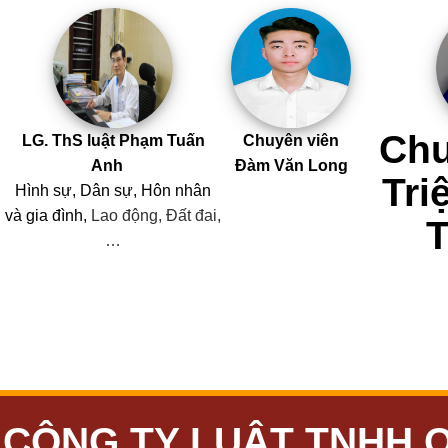
Chu
LG. ThS luật Phạm Tuấn
Chuyên viên
Anh
Đàm Văn Long
Tri
Hình sự, Dân sự, Hôn nhân
và
gia đình,
Lao động, Đất đai,
…
CÔNG TY LUẬT TNHH 