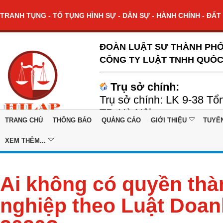
TRANH TỤNG - TỐ TỤNG HÌNH SỰ - DÂN SỰ - HÀNH CHÍNH - ĐẤT 
ĐOÀN LUẬT SƯ THÀNH PHỐ
CÔNG TY LUẬT TNHH QUỐC
Trụ sở chính:
Trụ sở chính: LK 9-38 Tổ
TP. Hà Nội
TRANG CHỦ
THÔNG BÁO
QUẢNG CÁO
GIỚI THIỆU
TUYỂ
XEM THÊM...
Ai không có quyền thà
nghiệp theo Luật Doan