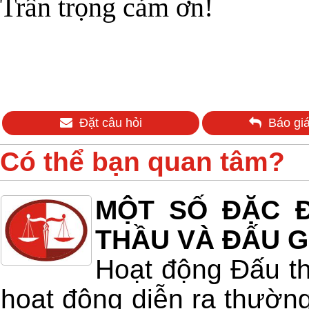
Trân trọng cảm ơn!
Đặt câu hỏi
Báo giá
Có thể bạn quan tâm?
MỘT SỐ ĐẶC Đ
THẦU VÀ ĐẤU G
Hoạt động Đấu th
hoạt động diễn ra thường