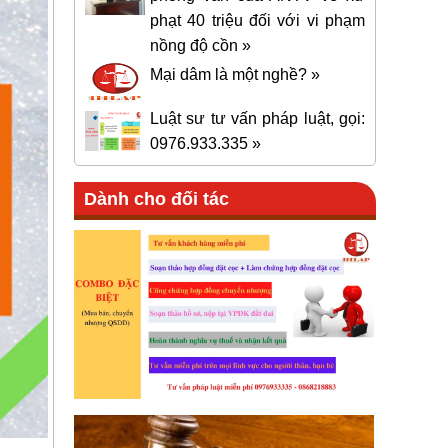
phạt 40 triệu đối với vi phạm
nồng độ cồn »
Mại dâm là một nghề? »
Luật sư tư vấn pháp luật, gọi:
0976.933.335 »
Dành cho đối tác