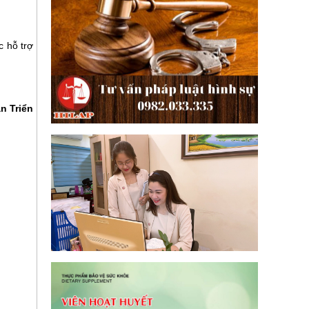
 hỗ trợ
n Triển