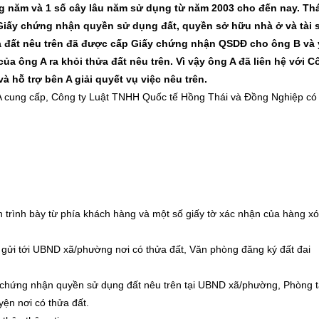
àng năm và 1 số cây lâu năm sử dụng từ năm 2003 cho đến nay. Th
iấy chứng nhận quyền sử dụng đất, quyền sở hữu nhà ở và tài 
ửa đất nêu trên đã được cấp Giấy chứng nhận QSDĐ cho ông B và
a ông A ra khỏi thửa đất nêu trên. Vì vậy ông A đã liên hệ với C
 hỗ trợ bên A giải quyết vụ việc nêu trên.
A cung cấp, Công ty Luật TNHH Quốc tế Hồng Thái và Đồng Nghiệp có 
ến trình bày từ phía khách hàng và một số giấy tờ xác nhận của hàng x
gửi tới UBND xã/phường nơi có thửa đất, Văn phòng đăng ký đất đai
iấy chứng nhận quyền sử dụng đất nêu trên tại UBND xã/phường, Phòng t
ện nơi có thửa đất.