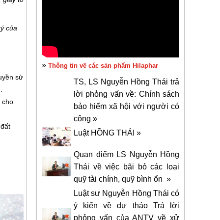
ký của
»
Thông tin về các sản phẩm Hilaphar
quyền sử
TS, LS Nguyễn Hồng Thái trả
.
lời phỏng vấn về: Chính sách
3 cho
bảo hiểm xã hội với người có
công »
 đất
Luật HỒNG THÁI »
Quan điểm LS Nguyễn Hồng
Thái về việc bãi bỏ các loại
quỹ tài chính, quỹ bình ổn »
Luật sư Nguyễn Hồng Thái có
ý kiến về dự thảo Trả lời
phỏng vấn của ANTV về xử