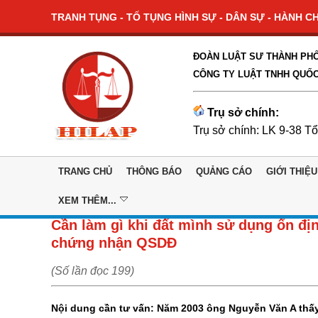
TRANH TỤNG - TỐ TỤNG HÌNH SỰ - DÂN SỰ - HÀNH CHÍ
ĐOÀN LUẬT SƯ THÀNH PHỐ
CÔNG TY LUẬT TNHH QUỐC
Trụ sở chính:
Trụ sở chính: LK 9-38 T
TRANG CHỦ
THÔNG BÁO
QUẢNG CÁO
GIỚI THIỆU
XEM THÊM...
Cần làm gì khi đất mình sử dụng ổn đị
chứng nhận QSDĐ
(Số lần đọc 199)
Nội dung cần tư vấn: Năm 2003 ông Nguyễn Văn A thấy c