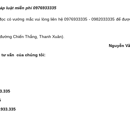
áp luật miễn phí 0976933335
đọc có vướng mắc vui lòng liên hệ
0976933335 - 0982033335
để được
ối đường Chiến Thắng, Thanh Xuân).
Nguyễn Vă
 tư vấn của chúng tôi:
3.335
5
.933.335