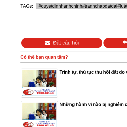
TAGs:
#quyetdinhhanhchinh#tranhchapdatdai#luá
Đặt câu hỏi
Có thể bạn quan tâm?
Trình tự, thủ tục thu hồi đất do
Những hành vi nào bị nghiêm cấ