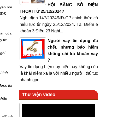
HỘI BẰNG SỐ ĐIỆN
yện nơi
THOẠI TỪ 25/12/2024?
QSDĐ.
Nghị định 147/2024/NĐ-CP chính thức có
hiệu lực từ ngày 25/12/2024. Tại Điểm e
khoản 3 Điều 23 Nghị...
hận của
y tờ
Người vay tín dụng đã
chết, nhưng bảo hiểm
 ghi
không chi trả khoản vay
?
Vay tín dụng hiện nay hiện nay không còn
chính
là khái niệm xa lạ với nhiều người, thủ tục
nhanh gọn,...
được thi
Thư viện video
 chấp
 giấy tờ