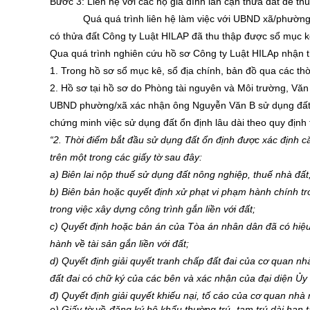
Bước 3: Liên hệ với các hộ gia đình lân cận thửa đất để thu
Quá quá trình liên hệ làm việc với UBND xã/phường
có thửa đất Công ty Luật HILAP đã thu thập được sổ mục k
Qua quá trình nghiên cứu hồ sơ Công ty Luật HILAp nhận t
1. Trong hồ sơ sổ mục kê, sổ địa chính, bản đồ qua các th
2. Hồ sơ tại hồ sơ do Phòng tài nguyên và Môi trường, Vă
UBND phường/xã xác nhận ông Nguyễn Văn B sử dụng đất ổn
chứng minh việc sử dụng đất ổn định lâu dài theo quy định
“2. Thời điểm bắt đầu sử dụng đất ổn định được xác định c
trên một trong các giấy tờ sau đây:
a) Biên lai nộp thuế sử dụng đất nông nghiệp, thuế nhà đất
b) Biên bản hoặc quyết định xử phạt vi phạm hành chính tr
trong việc xây dựng công trình gắn liền với đất;
c) Quyết định hoặc bản án của Tòa án nhân dân đã có hiệu 
hành về tài sản gắn liền với đất;
d) Quyết định giải quyết tranh chấp đất đai của cơ quan nh
đất đai có chữ ký của các bên và xác nhận của đại diện Ủy
đ) Quyết định giải quyết khiếu nại, tố cáo của cơ quan nhà
e) Giấy tờ về đăng ký hộ khẩu thường trú, tạm trú dài hạn 