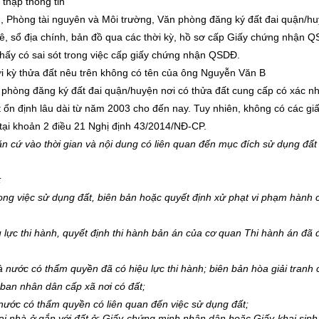
 thập thông tin
, Phòng tài nguyên và Môi trường, Văn phòng đăng ký đất đai quận/hu
ê, sổ địa chính, bản đồ qua các thời kỳ, hồ sơ cấp Giấy chứng nhận 
hấy có sai sót trong việc cấp giấy chứng nhận QSDĐ.
ời kỳ thửa đất nêu trên không có tên của ông Nguyễn Văn B
n phòng đăng ký đất đai quận/huyện nơi có thửa đất cung cấp có xác n
 định lâu dài từ năm 2003 cho đến nay. Tuy nhiên, không có các giấ
 tại khoản 2 điều 21 Nghị định 43/2014/NĐ-CP.
ăn cứ vào thời gian và nội dung có liên quan đến mục đích sử dụng đất
;
ong việc sử dụng đất, biên bản hoặc quyết định xử phạt vi phạm hành 
lực thi hành, quyết định thi hành bản án của cơ quan Thi hành án đã 
à nước có thẩm quyền đã có hiệu lực thi hành; biên bản hòa giải tranh
 ban nhân dân cấp xã nơi có đất;
 nước có thẩm quyền có liên quan đến việc sử dụng đất;
tại nhà ở gắn với đất ở; Giấy chứng minh nhân dân hoặc Giấy khai sinh,