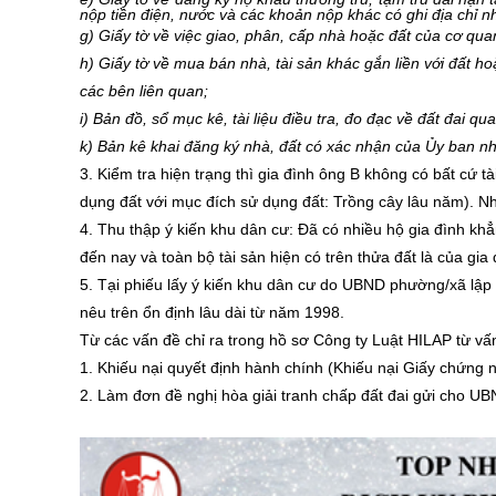
nộp tiền điện, nước và các khoản nộp khác có ghi địa chỉ nh
g) Giấy tờ về việc giao, phân, cấp nhà hoặc đất của cơ qu
h) Giấy tờ về mua bán nhà, tài sản khác gắn liền với đất 
các bên liên quan;
i) Bản đồ, sổ mục kê, tài liệu điều tra, đo đạc về đất đai qua
k) Bản kê khai đăng ký nhà, đất có xác nhận của Ủy ban nhâ
3. Kiểm tra hiện trạng thì gia đình ông B không có bất cứ 
dụng đất với mục đích sử dụng đất: Trồng cây lâu năm). Nh
4. Thu thập ý kiến khu dân cư: Đã có nhiều hộ gia đình kh
đến nay và toàn bộ tài sản hiện có trên thửa đất là của gia
5. Tại phiếu lấy ý kiến khu dân cư do UBND phường/xã lập
nêu trên ổn định lâu dài từ năm 1998.
Từ các vấn đề chỉ ra trong hồ sơ Công ty Luật HILAP từ v
1. Khiếu nại quyết định hành chính (Khiếu nại Giấy chứ
2. Làm đơn đề nghị hòa giải tranh chấp đất đai gửi cho U