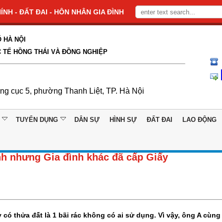
NH - ĐẤT ĐAI - HÔN NHÂN GIA ĐÌNH
 HÀ NỘI
 TẾ HỒNG THÁI VÀ ĐỒNG NGHIỆP
ổng cục 5, phường Thanh Liệt, TP. Hà Nội
TUYỂN DỤNG
DÂN SỰ
HÌNH SỰ
ĐẤT ĐAI
LAO ĐỘNG
nh nhưng Gia đình khác đã cấp Giấy
ó thửa đất là 1 bãi rác không có ai sử dụng. Vì vậy, ông A cùng