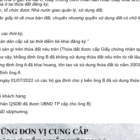
à ở tại thửa đất đăng ký;
an, tổ chức được Nhà nước giao quản lý, sử dụng đất;
hoặc giấy tờ về mua bán đất, chuyển nhượng quyền sử dụng đất có chữ 
 các thời kỳ;
n dân cấp xã tại thời điểm kê khai đăng ký.”
tài sản gì trên thửa đất nêu trên (Thửa đất được cấp Giấy chứng nhận 
ư vậy, khẳng định ông B đã không sử dụng thửa đất nêu trên từ rất lâu
ẳng định ông A đã khai hoang, tôn tạo và sử dụng thửa đất từ năm 200
 đình ông A.
 ngày 01/07/2022 có các hộ gia đình cho ý kiến ông B đã sử dụng thửa
ấn khách hàng:
ng nhận QSDĐ đã được UBND TP cấp cho ông B)
BND xã/phường.