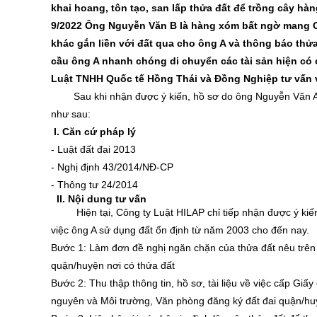
khai hoang, tôn tạo, san lấp thửa đất để trồng cây h
9/2022 Ông Nguyễn Văn B là hàng xóm bất ngờ mang G
khác gắn liền với đất qua cho ông A và thông báo th
cầu ông A nhanh chóng di chuyển các tài sản hiện có củ
Luật TNHH Quốc tế Hồng Thái và Đồng Nghiệp tư vấn và
Sau khi nhận được ý kiến, hồ sơ do ông Nguyễn Văn 
như sau:
I. Căn cứ pháp lý
- Luật đất đai 2013
- Nghị định 43/2014/NĐ-CP
- Thông tư 24/2014
II. Nội dung tư vấn
Hiện tại, Công ty Luật HILAP chỉ tiếp nhận được ý ki
việc ông A sử dụng đất ổn định từ năm 2003 cho đến nay.
Bước 1: Làm đơn đề nghị ngăn chặn của thửa đất nêu trên 
quận/huyện nơi có thửa đất
Bước 2: Thu thập thông tin, hồ sơ, tài liệu về việc cấp G
nguyên và Môi trường, Văn phòng đăng ký đất đai quận/huy