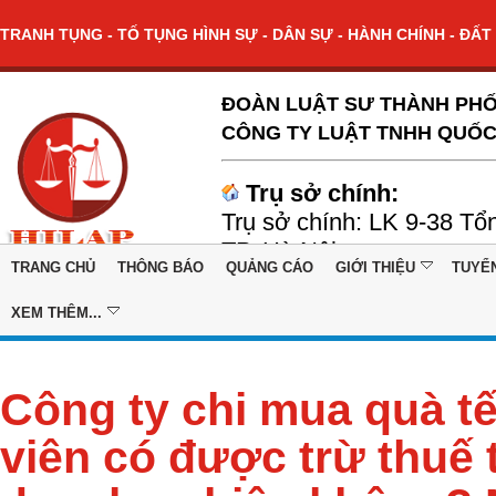
TRANH TỤNG - TỐ TỤNG HÌNH SỰ - DÂN SỰ - HÀNH CHÍNH - ĐẤT 
ĐOÀN LUẬT SƯ THÀNH PHỐ
CÔNG TY LUẬT TNHH QUỐC
Trụ sở chính:
Trụ sở chính: LK 9-38 Tổ
TP. Hà Nội
TRANG CHỦ
THÔNG BÁO
QUẢNG CÁO
GIỚI THIỆU
TUYỂ
XEM THÊM...
Công ty chi mua quà t
viên có được trừ thuế