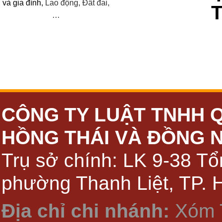
và
gia đình,
Lao động, Đất đai,
…
CÔNG TY LUẬT TNHH 
HỒNG THÁI VÀ ĐỒNG 
Trụ sở chính: LK 9-38 Tổ
phường Thanh Liệt, TP. 
Địa chỉ chi nhánh:
Xóm 