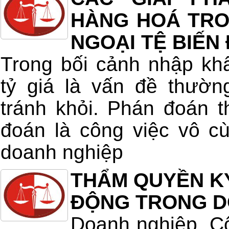
HÀNG HOÁ TRON
NGOẠI TỆ BIẾN
Trong bối cảnh nhập kh
tỷ giá là vấn đề thườn
tránh khỏi. Phán đoán t
đoán là công việc vô c
doanh nghiệp
THẨM QUYỀN K
ĐỘNG TRONG D
Doanh nghiệp, Cô