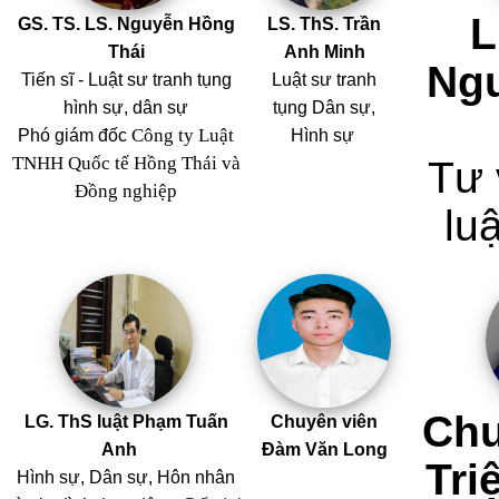
L
GS. TS. LS. Nguyễn Hồng
LS. ThS. Trần
Thái
Anh Minh
Ng
Tiến sĩ - Luật sư tranh tụng
Luật sư tranh
hình sự, dân sự
tụng Dân sự,
Công ty Luật
Phó giám đốc
Hình sự
TNHH Quốc tế Hồng Thái và
Tư 
Đồng nghiệp
luậ
Chu
LG. ThS luật Phạm Tuấn
Chuyên viên
Anh
Đàm Văn Long
Tri
Hình sự, Dân sự, Hôn nhân