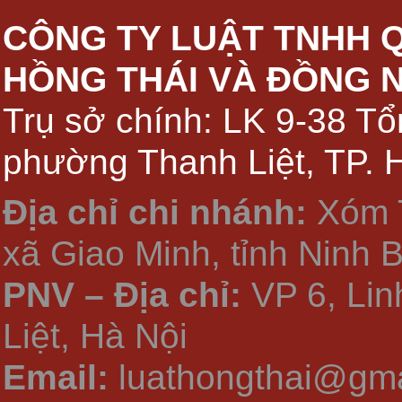
CÔNG TY LUẬT TNHH 
HỒNG THÁI VÀ ĐỒNG 
Trụ sở chính: LK 9-38 Tổ
phường Thanh Liệt, TP. 
Địa chỉ chi nhánh:
Xóm 
xã Giao Minh, tỉnh Ninh 
PNV – Địa chỉ:
VP 6, Li
Liệt, Hà Nội
Email:
luathongthai@gma