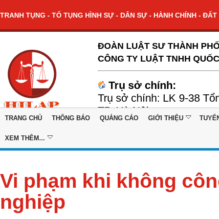
TRANH TỤNG - TỐ TỤNG HÌNH SỰ - DÂN SỰ - HÀNH CHÍNH - ĐẤT 
ĐOÀN LUẬT SƯ THÀNH PHỐ
CÔNG TY LUẬT TNHH QUỐC
Trụ sở chính:
Trụ sở chính: LK 9-38 Tổ
TP. Hà Nội
TRANG CHỦ
THÔNG BÁO
QUẢNG CÁO
GIỚI THIỆU
TUYỂ
XEM THÊM...
Vi phạm khi không côn
nghiệp