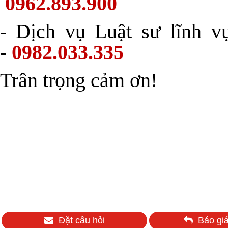
0962.893.900
- Dịch vụ Luật sư lĩnh v
-
0982.033.335
Trân trọng cảm ơn!
Đặt câu hỏi
Báo giá