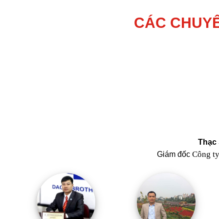
CÁC CHUYÊ
Thạc 
Công t
Giám đốc