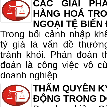
CÁC GIẢI PH
HÀNG HOÁ TRON
NGOẠI TỆ BIẾN
Trong bối cảnh nhập kh
tỷ giá là vấn đề thườn
tránh khỏi. Phán đoán t
đoán là công việc vô c
doanh nghiệp
THẨM QUYỀN K
ĐỘNG TRONG D