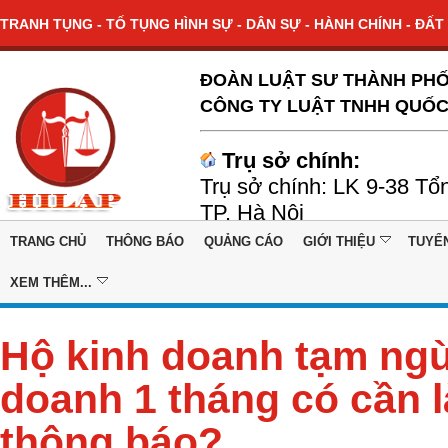
TRANH TỤNG - TỐ TỤNG HÌNH SỰ - DÂN SỰ - HÀNH CHÍNH - ĐẤT 
ĐOÀN LUẬT SƯ THÀNH PHỐ
CÔNG TY LUẬT TNHH QUỐC
Trụ sở chính:
Trụ sở chính: LK 9-38 Tổ
TP. Hà Nội
TRANG CHỦ
THÔNG BÁO
QUẢNG CÁO
GIỚI THIỆU
TUYỂ
XEM THÊM...
Hộ kinh doanh tạm ng
doanh 1 tháng có cần l
thông báo?