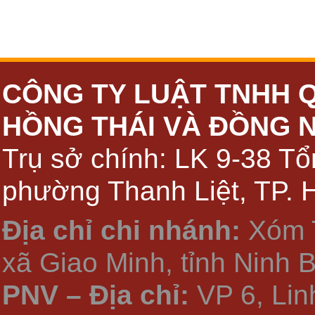
CÔNG TY LUẬT TNHH 
HỒNG THÁI VÀ ĐỒNG 
Trụ sở chính: LK 9-38 Tổ
phường Thanh Liệt, TP. 
Địa chỉ chi nhánh:
Xóm 
xã Giao Minh, tỉnh Ninh 
PNV – Địa chỉ:
VP 6, Li