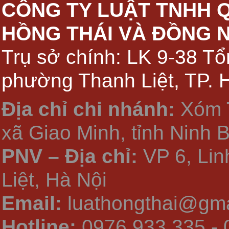
CÔNG TY LUẬT TNHH 
HỒNG THÁI VÀ ĐỒNG 
Trụ sở chính: LK 9-38 Tổ
phường Thanh Liệt, TP. 
Địa chỉ chi nhánh:
Xóm 
xã Giao Minh, tỉnh Ninh 
PNV – Địa chỉ:
VP 6, Li
Liệt, Hà Nội
Email:
luathongthai@gma
Hotline:
0976.933.335 - 