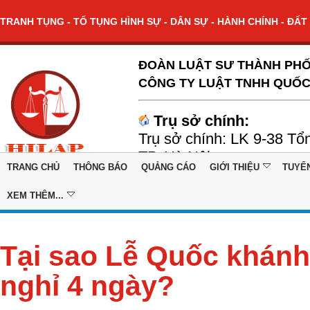
TRANH TỤNG - TỐ TỤNG HÌNH SỰ - DÂN SỰ - HÀNH CHÍNH - ĐẤT 
ĐOÀN LUẬT SƯ THÀNH PHỐ
CÔNG TY LUẬT TNHH QUỐC
Trụ sở chính:
Trụ sở chính: LK 9-38 Tổ
TP. Hà Nội
TRANG CHỦ
THÔNG BÁO
QUẢNG CÁO
GIỚI THIỆU
TUYỂ
XEM THÊM...
Tại sao Lễ Quốc khán
nghỉ 4 ngày?