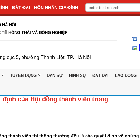
NH - ĐẤT ĐAI - HÔN NHÂN GIA ĐÌNH
 HÀ NỘI
 TẾ HỒNG THÁI VÀ ĐỒNG NGHIỆP
ổng cục 5, phường Thanh Liệt, TP. Hà Nội
TUYỂN DỤNG
DÂN SỰ
HÌNH SỰ
ĐẤT ĐAI
LAO ĐỘNG
 định của Hội đồng thành viên trong
đồng thành viên thì thông thường đều là các quyết định về những