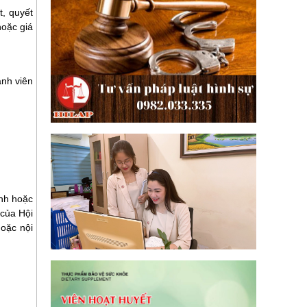
t, quyết
hoặc giá
ành viên
ịnh hoặc
 của Hội
hoặc nội