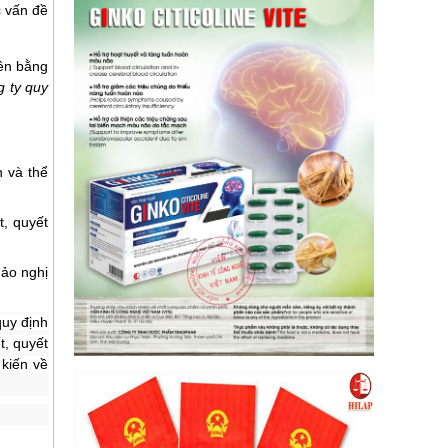
c vấn đề
iên bằng
g ty quy
n và thể
t,
quyết
hảo nghị
quy định
t, quyết
 kiến về