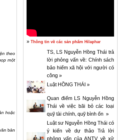
»
Thông tin về các sản phẩm Hilaphar
TS, LS Nguyễn Hồng Thái trả
iện theo
lời phỏng vấn về: Chính sách
 họp một
bảo hiểm xã hội với người có
công »
Luật HỒNG THÁI »
Quan điểm LS Nguyễn Hồng
Thái về việc bãi bỏ các loại
bản hoặc
quỹ tài chính, quỹ bình ổn »
Luật sư Nguyễn Hồng Thái có
 văn bản
ý kiến về dự thảo Trả lời
phỏng vấn của ANTV về xử