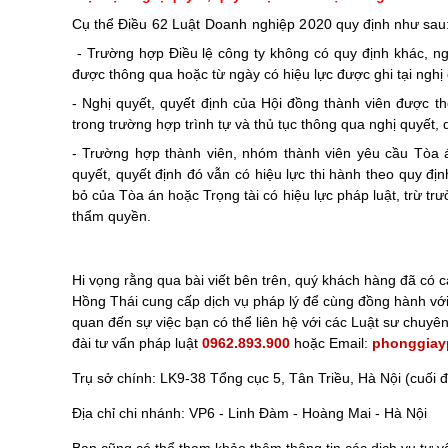
Cụ thể
Điều 62
Luật Doanh nghiệp 2020
quy định như sau
-
Trường hợp Điều lệ công ty không có quy định khác, ngh
được thông qua hoặc từ ngày có hiệu lực được ghi tại nghị 
-
Nghị quyết, quyết định của Hội đồng thành viên được t
trong trường hợp trình tự và thủ tục thông qua nghị quyết,
-
Trường hợp thành viên, nhóm thành viên yêu cầu Tòa án
quyết, quyết định đó vẫn có hiệu lực thi hành theo quy đị
bỏ của Tòa án hoặc Trọng tài có hiệu lực pháp luật, trừ t
thẩm quyền.
Hi vọng rằng qua bài viết bên trên, quý khách hàng đã có 
Hồng Thái cung cấp dịch vụ pháp lý để cùng đồng hành với
quan đến sự việc bạn có thể liên hệ với các Luật sư chu
đài tư vấn pháp luật
0962.893.900
hoặc Email:
phonggiay
Trụ sở chính: LK9-38 Tổng cục 5, Tân Triều, Hà Nội (cuối
Địa chỉ chi nhánh: VP6 - Linh Đàm - Hoàng Mai - Hà Nội