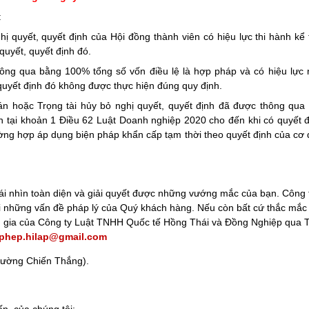
:
ị quyết, quyết định của Hội đồng thành viên có hiệu lực thi hành kể
quyết, quyết định đó.
hông qua bằng 100% tổng số vốn điều lệ là hợp pháp và có hiệu lực
 quyết định đó không được thực hiện đúng quy định.
 hoặc Trọng tài hủy bỏ nghị quyết, quyết định đã được thông qua t
nh tại khoản 1 Điều
62 Luật Doanh nghiệp 2020
cho đến khi có quyết 
rường hợp áp dụng biện pháp khẩn cấp tạm thời theo quyết định của cơ
cái nhìn toàn diện và giải quyết được những vướng mắc của bạn. Công 
 những vấn đề pháp lý của Quý khách hàng. Nếu còn bất cứ thắc mắc g
yên gia của Công ty Luật TNHH Quốc tế Hồng Thái và Đồng Nghiệp qua 
phep.hilap@gmail.com
 đường Chiến Thắng).