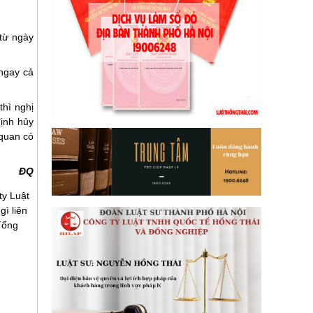
 từ ngày
 ngay cả
hì nghị
định hủy
 quan có
ĐQ
ty Luật
ì liên
Tổng