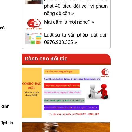
phạt 40 triệu đối với vi phạm
nồng độ cồn »
Mại dâm là một nghề? »
 các
Luật sư tư vấn pháp luật, gọi:
0976.933.335 »
Dành cho đối tác
 định
định tại