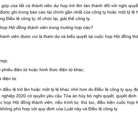
óp của tất cả thành viên dự họp trở lên tán thành đối với nghị
quyế
n được ghi
trong
báo cáo tài chính gần nhất của công ty hoặc một tỷ lệ 
g Điều lệ công ty; tổ chức lại, giải thể công ty.
c họp Hội đồng thành viên trong trường hợp nào?
t
hành viên được coi là tham dự và biểu quyết tại cuộc họp Hội đồng th
họp;
phiếu điện tử hoặc hình thức điện tử khác;
 điện tử.
iều lệ trở lên hoặc một tỷ lệ khác nhỏ hơn do Điều lệ công ty quy đ
 nghiệp 2020
có quyền yêu cầu Tòa án hủy bỏ nghị quyết, quyết định
c họp Hội đồng thành viên, nếu trình tự, thủ tục, điều kiện cuộc họp 
không phù hợp với quy định của Luật này và Điều lệ công ty.