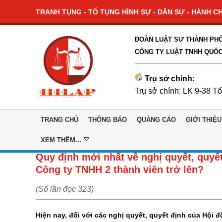
TRANH TỤNG - TỐ TỤNG HÌNH SỰ - DÂN SỰ - HÀNH CHÍ
ĐOÀN LUẬT SƯ THÀNH PHỐ
CÔNG TY LUẬT TNHH QUỐC
Trụ sở chính:
Trụ sở chính: LK 9-38 T
TRANG CHỦ
THÔNG BÁO
QUẢNG CÁO
GIỚI THIỆU
XEM THÊM...
Quy định mới nhất về nghị quyết, quyết
Công ty TNHH 2 thành viên trở lên?
(Số lần đọc 323)
Hiện nay, đối với các nghị quyết, quyết định của Hội 