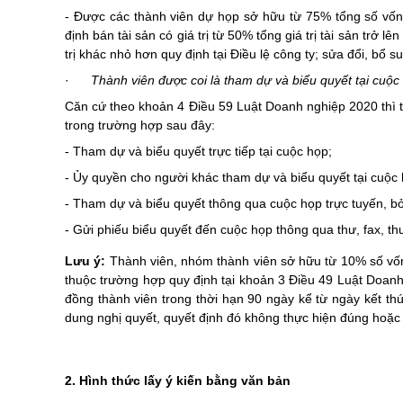
-
Được các thành viên dự họp sở hữu từ 75% tổng số vốn g
định
bán tài sản có giá trị từ 50% tổng giá trị tài sản trở lê
trị khác nhỏ hơn quy định tại Điều lệ công ty; sửa đổi, bổ sun
·
Thành viên được coi là tham dự và biểu quyết tại cuộ
Căn cứ theo khoản 4
Điều 59 Luật Doanh nghiệp 2020 thì
trong trường hợp sau đây:
-
Tham dự và biểu quyết trực tiếp tại cuộc họp;
-
Ủy quyền cho người khác tham dự và biểu quyết tại cuộc 
-
Tham dự và biểu quyết thông qua cuộc họp trực tuyến, bỏ 
-
Gửi phiếu biểu quyết đến cuộc họp thông qua thư, fax, thư
Lưu ý:
Thành viên, nhóm thành viên sở hữu từ 10% số vốn đ
thuộc trường hợp quy định tại khoản 3 Điều 49
Luật Doanh
đồng thành viên trong thời hạn 90 ngày kể từ ngày kết thú
dung nghị quyết, quyết định đó không thực hiện đúng hoặc 
2. Hình thức lấy ý kiến bằng văn bản