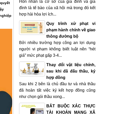
Hôn nhân là cơ sở của gia đình và gia
 quyết
đình là tế bào của xã hội mà trong đó kết
Vậy
hợp hài hòa lợi ích...
 nghiệp
Quy trình xử phạt vi
phạm hành chính về giao
thông đường bộ
Bởi nhiều trường hợp công an lợi dụng
người vi phạm không biết luật nên “hét
giá” mức phạt gấp 3-4...
Thay đổi vật liệu chính,
sau khi đã đấu thầu, ký
hợp đồng
Sau khi 2 bên là chủ đầu tư và nhà thầu
đã hoàn tất việc ký kết hợp đồng cũng
như chọn gói thầu xong...
BẮT BUỘC XÁC THỰC
TÀI KHOẢN MẠNG XÃ