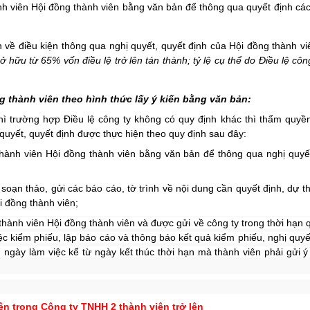
hành viên Hội đồng thành viên bằng văn bản để thông qua quyết định cá
 về điều kiện thông qua nghị quyết, quyết định của Hội đồng thành v
ở hữu từ 65% vốn điều lệ trở lên tán thành; tỷ lệ cụ thể do Điều lệ côn
g thành viên theo hình thức lấy ý kiến bằng văn bản
:
ì t
rường hợp Điều lệ công ty không có quy định khác thì thẩm quyề
quyết, quyết định được thực hiện theo quy định sau đây:
n thành viên Hội đồng thành viên bằng văn bản để thông qua nghị quyế
 soạn thảo, gửi các báo cáo, tờ trình về nội dung cần quyết định, dự t
i đồng thành viên;
 thành viên Hội đồng thành viên và được gửi về công ty trong thời hạn 
iệc kiểm phiếu, lập báo cáo và thông báo kết quả kiểm phiếu, nghị quyế
 ngày làm việc kể từ ngày kết thúc thời hạn mà thành viên phải gửi ý
ên
trong
Công ty TNHH 2 thành viên trở lên