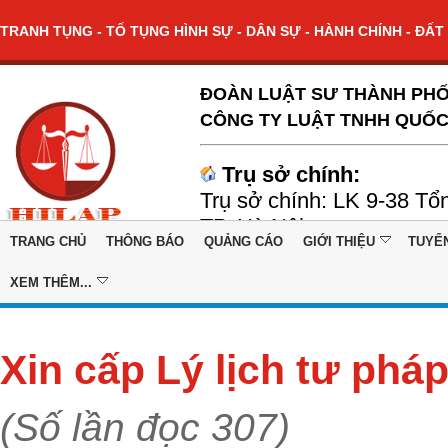
TRANH TỤNG - TỐ TỤNG HÌNH SỰ - DÂN SỰ - HÀNH CHÍNH - ĐẤT 
ĐOÀN LUẬT SƯ THÀNH PHỐ
CÔNG TY LUẬT TNHH QUỐC
Trụ sở chính:
Trụ sở chính: LK 9-38 Tổ
TP. Hà Nội
TRANG CHỦ
THÔNG BÁO
QUẢNG CÁO
GIỚI THIỆU
TUYỂ
XEM THÊM...
Xin cấp Lý lịch tư phá
(Số lần đọc 307)