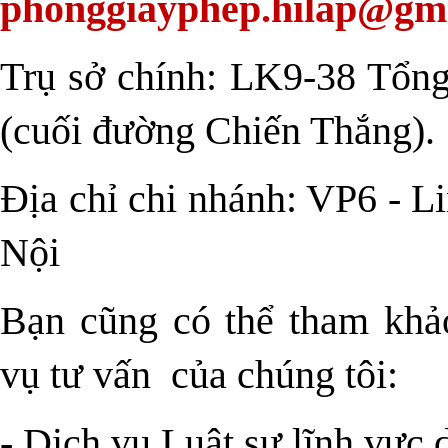
phonggiayphep.hilap@gm
Trụ sở chính: LK9-38 Tổng
(cuối đường Chiến Thắng).
Địa chỉ chi nhánh: VP6 - 
Nội
Bạn cũng có thể tham khảo
vụ tư vấn
của chúng tôi:
- Dịch vụ Luật sư lĩnh vực 