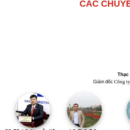
CÁC CHUYÊ
Thạc 
Công t
Giám đốc