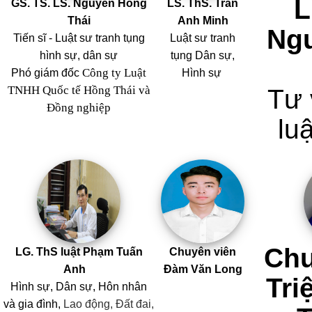
L
GS. TS. LS. Nguyễn Hồng
LS. ThS. Trần
Thái
Anh Minh
Ng
Tiến sĩ - Luật sư tranh tụng
Luật sư tranh
hình sự, dân sự
tụng Dân sự,
Công ty Luật
Phó giám đốc
Hình sự
TNHH Quốc tế Hồng Thái và
Tư 
Đồng nghiệp
luậ
Chu
LG. ThS luật Phạm Tuấn
Chuyên viên
Anh
Đàm Văn Long
Tri
Hình sự, Dân sự, Hôn nhân
và
gia đình,
Lao động, Đất đai,