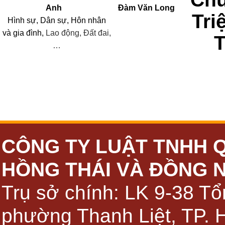
Anh
Đàm Văn Long
Tri
Hình sự, Dân sự, Hôn nhân
và
gia đình,
Lao động, Đất đai,
…
CÔNG TY LUẬT TNHH 
HỒNG THÁI VÀ ĐỒNG 
Trụ sở chính: LK 9-38 Tổ
phường Thanh Liệt, TP. 