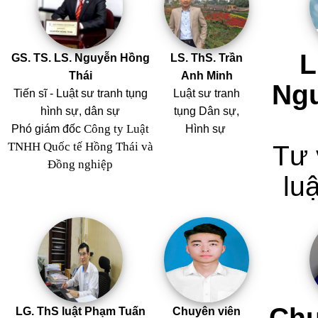
L
GS. TS. LS. Nguyễn Hồng
LS. ThS. Trần
Thái
Anh Minh
Ng
Tiến sĩ - Luật sư tranh tụng
Luật sư tranh
hình sự, dân sự
tụng Dân sự,
Công ty Luật
Phó giám đốc
Hình sự
TNHH Quốc tế Hồng Thái và
Tư 
Đồng nghiệp
luậ
Chu
LG. ThS luật Phạm Tuấn
Chuyên viên