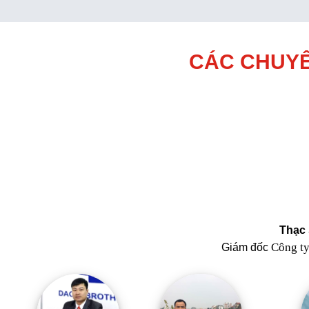
CÁC CHUYÊ
Thạc 
Công t
Giám đốc