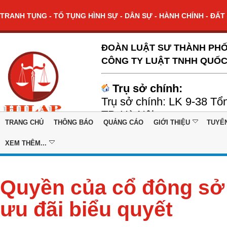
TRANH TỤNG - TỐ TỤNG HÌNH SỰ - DÂN SỰ - HÀNH CHÍNH - ĐẤT 
ĐOÀN LUẬT SƯ THÀNH PHỐ
CÔNG TY LUẬT TNHH QUỐC
Trụ sở chính:
Trụ sở chính: LK 9-38 Tổ
TP. Hà Nội
TRANG CHỦ
THÔNG BÁO
QUẢNG CÁO
GIỚI THIỆU
TUYỂ
XEM THÊM...
Quyền của cổ đông sở
ưu đãi biểu quyết