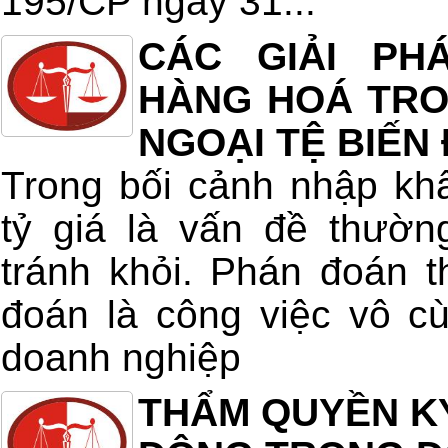
195/CP ngày 31...
CÁC GIẢI PH
HÀNG HOÁ TRON
NGOẠI TỆ BIẾN
Trong bối cảnh nhập kh
tỷ giá là vấn đề thườn
tránh khỏi. Phán đoán t
đoán là công việc vô c
doanh nghiệp
THẨM QUYỀN K