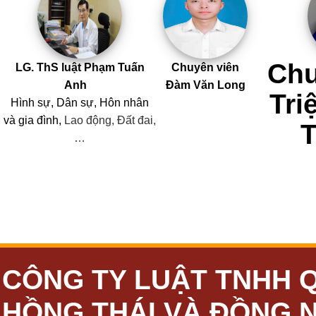
Chu
LG. ThS luật Phạm Tuấn
Chuyên viên
Anh
Đàm Văn Long
Tri
Hình sự, Dân sự, Hôn nhân
và
gia đình,
Lao động, Đất đai,
…
CÔNG TY LUẬT TNHH 
HỒNG THÁI VÀ ĐỒNG 