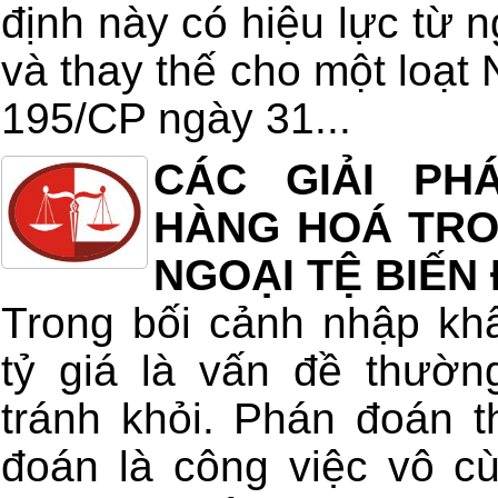
định này có hiệu lực từ 
và thay thế cho một loạt 
195/CP ngày 31...
CÁC GIẢI PH
HÀNG HOÁ TRON
NGOẠI TỆ BIẾN
Trong bối cảnh nhập kh
tỷ giá là vấn đề thườn
tránh khỏi. Phán đoán t
đoán là công việc vô c