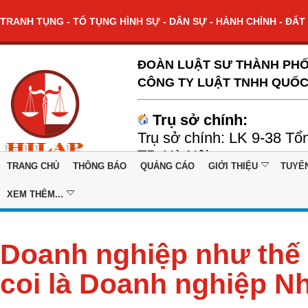
TRANH TỤNG - TỐ TỤNG HÌNH SỰ - DÂN SỰ - HÀNH CHÍNH - ĐẤT 
ĐOÀN LUẬT SƯ THÀNH PHỐ
CÔNG TY LUẬT TNHH QUỐC
Trụ sở chính:
Trụ sở chính: LK 9-38 Tổ
TP. Hà Nội
TRANG CHỦ
THÔNG BÁO
QUẢNG CÁO
GIỚI THIỆU
TUYỂ
XEM THÊM...
Doanh nghiệp như thế
coi là Doanh nghiệp 