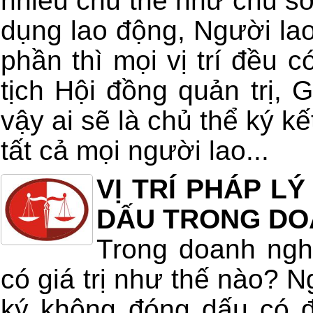
nhiều chủ thể như chủ s
dụng lao động, Người la
phần thì mọi vị trí đều c
tịch Hội đồng quản trị,
vậy ai sẽ là chủ thể ký k
tất cả mọi người lao...
VỊ TRÍ PHÁP L
DẤU TRONG DO
Trong doanh ngh
có giá trị như thế nào? 
ký không đóng dấu có 