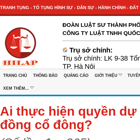
TRANH TỤNG - TỐ TỤNG HÌNH SỰ - DÂN SỰ - HÀNH CHÍNH - ĐẤT 
ĐOÀN LUẬT SƯ THÀNH PHỐ
CÔNG TY LUẬT TNHH QUỐC
Trụ sở chính:
Trụ sở chính: LK 9-38 Tổ
TP. Hà Nội
TRANG CHỦ
THÔNG BÁO
QUẢNG CÁO
GIỚI THIỆU
TUYỂ
XEM THÊM...
Ai thực hiện quyền dự 
đồng cổ đông?