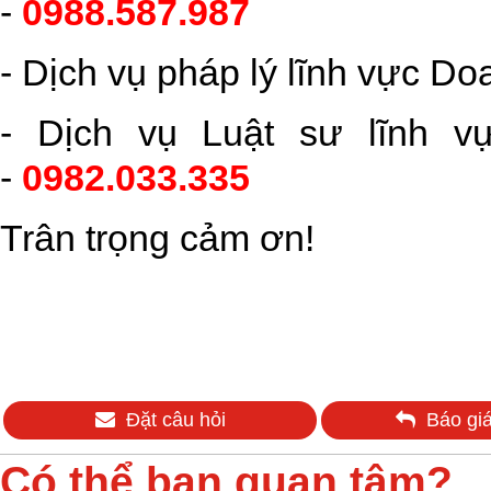
-
0988.587.987
- Dịch vụ pháp lý lĩnh vực D
- Dịch vụ Luật sư lĩnh v
-
0982.033.335
Trân trọng cảm ơn!
Đặt câu hỏi
Báo giá
Có thể bạn quan tâm?