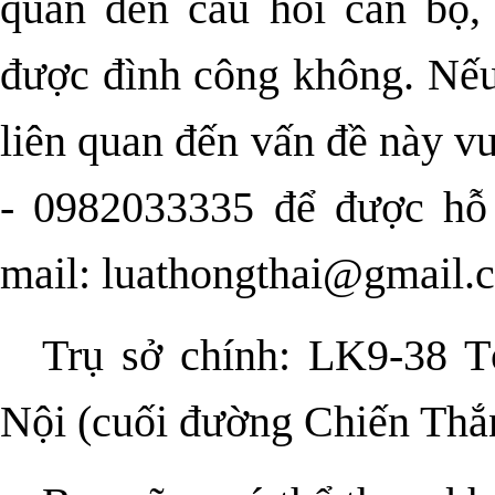
quan đến câu hỏi cán bộ,
được đình công không. Nếu
liên quan đến vấn đề này v
- 0982033335 để được hỗ
mail: luathongthai@gmail.
Trụ sở chính: LK9-38 T
Nội (cuối đường Chiến Thắ