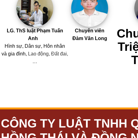
Chu
LG. ThS luật Phạm Tuấn
Chuyên viên
Anh
Đàm Văn Long
Tri
Hình sự, Dân sự, Hôn nhân
và
gia đình,
Lao động, Đất đai,
…
CÔNG TY LUẬT TNHH 
HỒNG THÁI VÀ ĐỒNG 