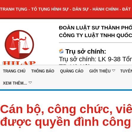
TRANH TỤNG - TỐ TỤNG HÌNH SỰ - DÂN SỰ - HÀNH CHÍNH - ĐẤT 
ĐOÀN LUẬT SƯ THÀNH PHỐ
CÔNG TY LUẬT TNHH QUỐC
Trụ sở chính:
Trụ sở chính: LK 9-38 Tổ
TP. Hà Nội
TRANG CHỦ
THÔNG BÁO
QUẢNG CÁO
GIỚI THIỆU
TUYỂ
XEM THÊM...
Cán bộ, công chức, vi
được quyền đình công