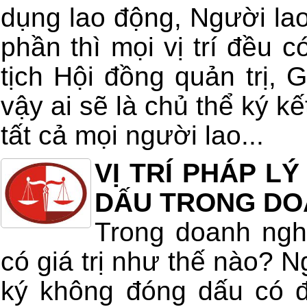
dụng lao động, Người la
phần thì mọi vị trí đều c
tịch Hội đồng quản trị,
vậy ai sẽ là chủ thể ký k
tất cả mọi người lao...
VỊ TRÍ PHÁP L
DẤU TRONG DO
Trong doanh ngh
có giá trị như thế nào? 
ký không đóng dấu có 