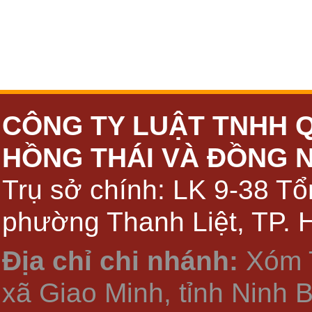
CÔNG TY LUẬT TNHH 
HỒNG THÁI VÀ ĐỒNG 
Trụ sở chính: LK 9-38 Tổ
phường Thanh Liệt, TP. 
Địa chỉ chi nhánh:
Xóm 
xã Giao Minh, tỉnh Ninh 