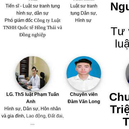
Ng
Tiến sĩ - Luật sư tranh tụng
Luật sư tranh
hình sự, dân sự
tụng Dân sự,
Công ty Luật
Phó giám đốc
Hình sự
TNHH Quốc tế Hồng Thái và
Tư 
Đồng nghiệp
luậ
Chu
LG. ThS luật Phạm Tuấn
Chuyên viên
Anh
Đàm Văn Long
Tri
Hình sự, Dân sự, Hôn nhân
và
gia đình,
Lao động, Đất đai,
…