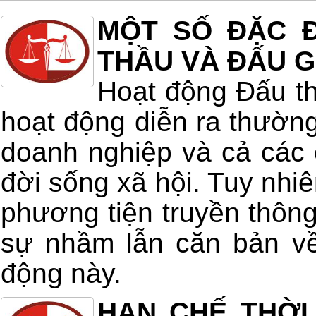
MỘT SỐ ĐẶC Đ
THẦU VÀ ĐẤU G
Hoạt động Đấu th
hoạt động diễn ra thường
doanh nghiệp và cả các 
đời sống xã hội. Tuy nhiê
phương tiện truyền thông
sự nhầm lẫn căn bản về
động này.
HẠN CHẾ THỜI