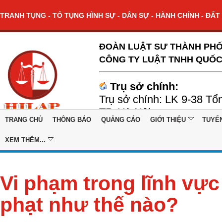
TRANH TỤNG - TỐ TỤNG HÌNH SỰ - DÂN SỰ - HÀNH CHÍNH - ĐẤT 
ĐOÀN LUẬT SƯ THÀNH PHỐ
CÔNG TY LUẬT TNHH QUỐC
Trụ sở chính:
Trụ sở chính: LK 9-38 Tổ
TP. Hà Nội
TRANG CHỦ
THÔNG BÁO
QUẢNG CÁO
GIỚI THIỆU
TUYỂ
XEM THÊM...
Vi phạm trong lĩnh vực
phạt như thế nào?