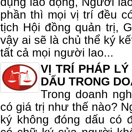
dụng lao động, Người la
phần thì mọi vị trí đều c
tịch Hội đồng quản trị,
vậy ai sẽ là chủ thể ký k
tất cả mọi người lao...
VỊ TRÍ PHÁP L
DẤU TRONG DO
Trong doanh ngh
có giá trị như thế nào? 
ký không đóng dấu có 