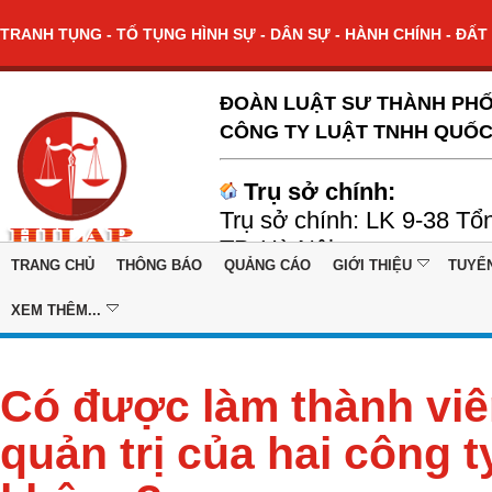
TRANH TỤNG - TỐ TỤNG HÌNH SỰ - DÂN SỰ - HÀNH CHÍNH - ĐẤT 
ĐOÀN LUẬT SƯ THÀNH PHỐ
CÔNG TY LUẬT TNHH QUỐC
Trụ sở chính:
Trụ sở chính: LK 9-38 Tổ
TP. Hà Nội
TRANG CHỦ
THÔNG BÁO
QUẢNG CÁO
GIỚI THIỆU
TUYỂ
XEM THÊM...
Có được làm thành viê
quản trị của hai công 