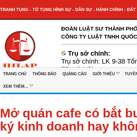
TRANH TỤNG - TỐ TỤNG HÌNH SỰ - DÂN SỰ - HÀNH CHÍNH - ĐẤT 
ĐOÀN LUẬT SƯ THÀNH PHỐ
CÔNG TY LUẬT TNHH QUỐC
Trụ sở chính:
Trụ sở chính: LK 9-38 Tổ
TP. Hà Nội
TRANG CHỦ
THÔNG BÁO
QUẢNG CÁO
GIỚI THIỆU
TUYỂ
XEM THÊM...
Mở quán cafe có bắt b
ký kinh doanh hay kh