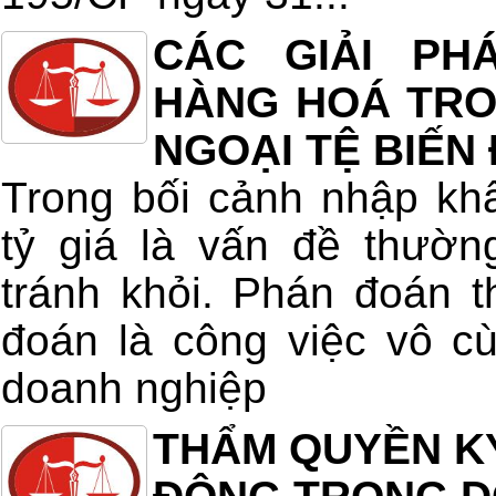
CÁC GIẢI PH
HÀNG HOÁ TRON
NGOẠI TỆ BIẾN
Trong bối cảnh nhập kh
tỷ giá là vấn đề thườn
tránh khỏi. Phán đoán t
đoán là công việc vô c
doanh nghiệp
THẨM QUYỀN K