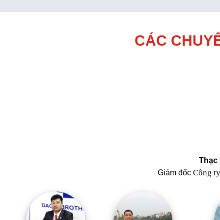
CÁC CHUYÊ
Thạc 
Công t
Giám đốc