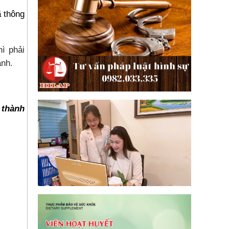
ã thông
hì phải
anh.
 thành