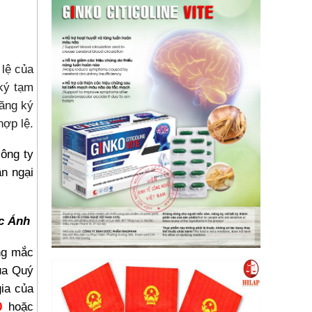
 lệ của
 ký tạm
đăng ký
hợp lệ.
ông ty
n ngại
c Ánh
ớng mắc
ủa Quý
gia của
0
hoặc