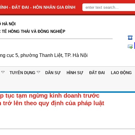
NH - ĐẤT ĐAI - HÔN NHÂN GIA ĐÌNH
 HÀ NỘI
 TẾ HỒNG THÁI VÀ ĐỒNG NGHIỆP
ổng cục 5, phường Thanh Liệt, TP. Hà Nội
TUYỂN DỤNG
DÂN SỰ
HÌNH SỰ
ĐẤT ĐAI
LAO ĐỘNG
ếp tục tạm ngừng kinh doanh trước
 trở lên theo quy định của pháp luật