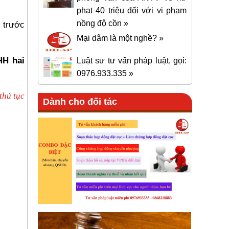
phạt 40 triệu đối với vi phạm
nồng độ cồn »
 trước
Mại dâm là một nghề? »
HH hai
Luật sư tư vấn pháp luật, gọi:
0976.933.335 »
thủ tục
Dành cho đối tác