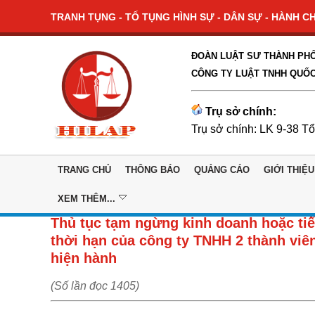
TRANH TỤNG - TỐ TỤNG HÌNH SỰ - DÂN SỰ - HÀNH CHÍ
ĐOÀN LUẬT SƯ THÀNH PHỐ
CÔNG TY LUẬT TNHH QUỐC
Trụ sở chính:
Trụ sở chính: LK 9-38 T
TRANG CHỦ
THÔNG BÁO
QUẢNG CÁO
GIỚI THIỆU
XEM THÊM...
Thủ tục tạm ngừng kinh doanh hoặc ti
thời hạn của công ty TNHH 2 thành viên
hiện hành
(Số lần đọc 1405)