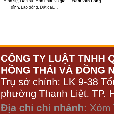
Hình sự, Dân sự, Hôn nhân
và
gia
Đàm Văn Long
đình,
Lao động, Đất đai,…
CÔNG TY LUẬT TNHH 
HỒNG THÁI VÀ ĐỒNG 
Trụ sở chính: LK 9-38 Tổ
phường Thanh Liệt, TP. 
Địa chỉ chi nhánh:
Xóm 