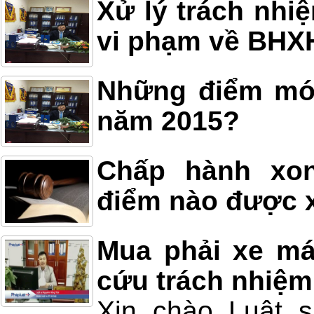
Xử lý trách nhi
vi phạm về BHX
Những điểm mới
năm 2015?
Chấp hành xon
điểm nào được x
Mua phải xe má
cứu trách nhiệm
Xin chào Luật 