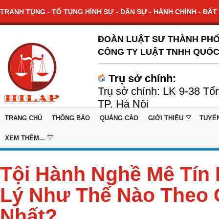
TRANH TỤNG - TỐ TỤNG HÌNH SỰ - DÂN SỰ - HÀNH CHÍNH - ĐẤT 
ĐOÀN LUẬT SƯ THÀNH PHỐ
CÔNG TY LUẬT TNHH QUỐC
Trụ sở chính:
Trụ sở chính: LK 9-38 Tổ
TP. Hà Nội
TRANG CHỦ
THÔNG BÁO
QUẢNG CÁO
GIỚI THIỆU
TUYỂ
XEM THÊM...
Tội Hành Nghề Mê Tín 
Lý Như Thế Nào Theo 
Nhất?