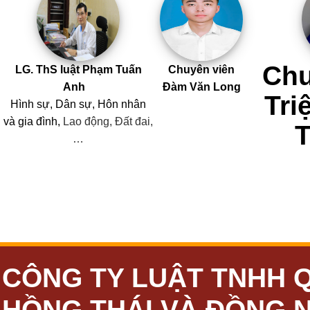
Chu
LG. ThS luật Phạm Tuấn
Chuyên viên
Anh
Đàm Văn Long
Tri
Hình sự, Dân sự, Hôn nhân
và
gia đình,
Lao động, Đất đai,
…
CÔNG TY LUẬT TNHH 
HỒNG THÁI VÀ ĐỒNG 