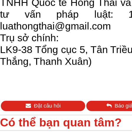
TNHH Quốc tế Hồng Thái và
tư vấn pháp luật: 19
luathongthai@gmail.com
Trụ sở chính:
LK9-38 Tổng cục 5, Tân Triề
Thắng, Thanh Xuân)
Đặt câu hỏi
Báo giá
Có thể bạn quan tâm?