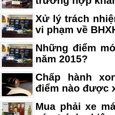
trường hợp khẩ
Xử lý trách nhi
vi phạm về BHX
Những điểm mới
năm 2015?
Chấp hành xon
điểm nào được x
Mua phải xe má