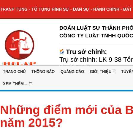
TRANH TỤNG - TỐ TỤNG HÌNH SỰ - DÂN SỰ - HÀNH CHÍNH - ĐẤT 
ĐOÀN LUẬT SƯ THÀNH PHỐ
CÔNG TY LUẬT TNHH QUỐC
Trụ sở chính:
Trụ sở chính: LK 9-38 Tổ
TP. Hà Nội
TRANG CHỦ
THÔNG BÁO
QUẢNG CÁO
GIỚI THIỆU
TUYỂ
XEM THÊM...
Những điểm mới của Bộ
năm 2015?