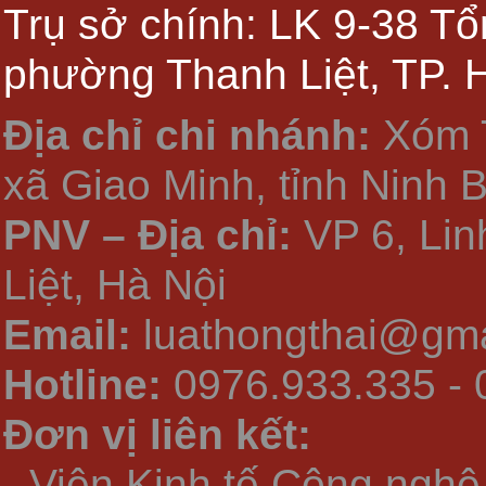
Trụ sở chính: LK 9-38 Tổ
phường Thanh Liệt, TP. 
Địa chỉ chi nhánh:
Xóm 
xã Giao Minh, tỉnh Ninh 
PNV – Địa chỉ:
VP 6, Li
Liệt, Hà Nội
Email:
luathongthai@gma
Hotline:
0976.933.335 - 
Đơn vị liên kết:
- Viện Kinh tế Công nghệ