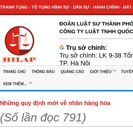
TRANH TỤNG - TỐ TỤNG HÌNH SỰ - DÂN SỰ - HÀNH CHÍNH - ĐẤT 
ĐOÀN LUẬT SƯ THÀNH PHỐ
CÔNG TY LUẬT TNHH QUỐC
Trụ sở chính:
Trụ sở chính: LK 9-38 Tổ
TP. Hà Nội
TRANG CHỦ
THÔNG BÁO
QUẢNG CÁO
GIỚI THIỆU
TUYỂ
XEM THÊM...
Những quy định mới về nhãn hàng hóa
(Số lần đọc 791)