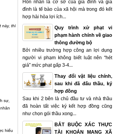
Hôn nhân là cơ sở của gia đình và gia
đình là tế bào của xã hội mà trong đó kết
hợp hài hòa lợi ích...
 này, thì
Quy trình xử phạt vi
phạm hành chính về giao
thông đường bộ
Bởi nhiều trường hợp công an lợi dụng
người vi phạm không biết luật nên “hét
giá” mức phạt gấp 3-4...
Thay đổi vật liệu chính,
sau khi đã đấu thầu, ký
hợp đồng
Sau khi 2 bên là chủ đầu tư và nhà thầu
nh sự,
đã hoàn tất việc ký kết hợp đồng cũng
i nhân
như chọn gói thầu xong...
BẮT BUỘC XÁC THỰC
ợc hiểu
TÀI KHOẢN MẠNG XÃ