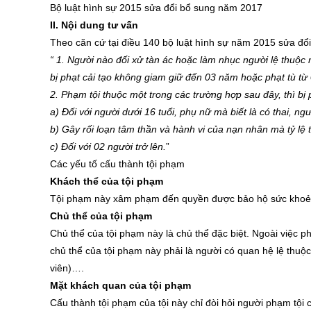
Bộ luật hình sự 2015 sửa đổi bổ sung năm 2017
II. Nội dung tư vấn
Theo căn cứ tại điều 140 bộ luật hình sự năm 2015 sửa đ
“ 1. Người nào đối xử tàn ác hoặc làm nhục người lệ thuộc 
bị phạt cải tạo không giam giữ đến 03 năm hoặc phạt tù t
2. Phạm tội thuộc một trong các trường hợp sau đây, thì bị
a) Đối với người dưới 16 tuổi, phụ nữ mà biết là có thai, 
b) Gây rối loạn tâm thần và hành vi của nạn nhân mà tỷ lệ 
c) Đối với 02 người trở lên.
”
Các yếu tố cấu thành tội phạm
Khách thể của tội phạm
Tội phạm này xâm phạm đến quyền được bảo hộ sức khoẻ,
Chủ thể của tội phạm
Chủ thể của tội phạm này là chủ thể đặc biệt. Ngoài việc ph
chủ thể của tội phạm này phải là người có quan hệ lệ thuộ
viên)….
Mặt khách quan của tội phạm
Cấu thành tội phạm của tội này chỉ đòi hỏi người phạm tội 