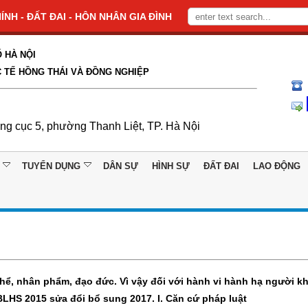
NH - ĐẤT ĐAI - HÔN NHÂN GIA ĐÌNH
 HÀ NỘI
 TẾ HỒNG THÁI VÀ ĐỒNG NGHIỆP
ổng cục 5, phường Thanh Liệt, TP. Hà Nội
TUYỂN DỤNG
DÂN SỰ
HÌNH SỰ
ĐẤT ĐAI
LAO ĐỘNG
ể, nhân phẩm, đạo đức. Vì vậy đối với hành vi hành hạ người kh
 BLHS 2015 sửa đổi bổ sung 2017.
I. Căn cứ pháp luật