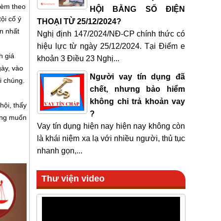
 kèm theo
HỘI BẰNG SỐ ĐIỆN
ội cố ý
THOẠI TỪ 25/12/2024?
an nhất
Nghị định 147/2024/NĐ-CP chính thức có
hiệu lực từ ngày 25/12/2024. Tại Điểm e
h giá
khoản 3 Điều 23 Nghị...
gày, vào
Người vay tín dụng đã
i chúng.
chết, nhưng bảo hiểm
không chi trả khoản vay
hội, thấy
?
ong muốn
Vay tín dụng hiện nay hiện nay không còn
là khái niệm xa lạ với nhiều người, thủ tục
nhanh gọn,...
Thư viện video