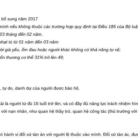
ổi bổ sung năm 2017
mình nếu không thuộc các trường hợp quy định tại Điều 185 của Bộ luật
ừ 03 tháng đến 02 năm.
 phạt tù từ 01 năm đến 03 năm:
người già yếu, ốm đau hoặc người khác không có khả năng tự vệ;
tổn thương cơ thể 31% trở lên 49
;
 tự do, danh dự của người được bảo hộ.
ải là người từ đủ 16 tuổi trở lên, và có đầy đủ năng lực trách nhiệm hì
c với nạn nhân, như quan hệ thầy trò, quan hệ công tác (thủ trưởng vớ
có hành vi đối xử tàn án với người lệ thuộc vào mình. Đối xử tàn ác, đư