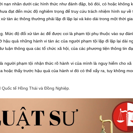
i với nạn nhân dưới các hình thức như đánh đập, bỏ đói, có hoặc không
chưa đạt đến mức độ nghiêm trọng để truy cứu trách nhiệm hình sự về t
xử tàn ác thông thường phải lặp đi lặp lại và kéo dài trong một thời gi
ợng. Mức độ đối xử tàn ác để được coi là phạm tội phụ thuộc vào sự đán
 hậu quả những hành vi tàn ác của người phạm tội lặp đi lặp lại dài n
ư luận thông qua các tổ chức xã hội, của các phương tiện thông tin đạ
 là người phạm tội nhận thức rõ hành vi của mình là nguy hiểm cho xã 
a hoặc thấy trước hậu quả của hành vi đó có thể xẩy ra, tuy không m
H Quốc tế Hồng Thái và Đồng Nghiệp.