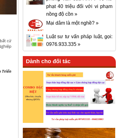
phạt 40 triệu đối với vi phạm
nồng độ cồn »
Mại dâm là một nghề? »
Luật sư tư vấn pháp luật, gọi:
bất cứ
0976.933.335 »
Nghiệp
Dành cho đối tác
 Triển