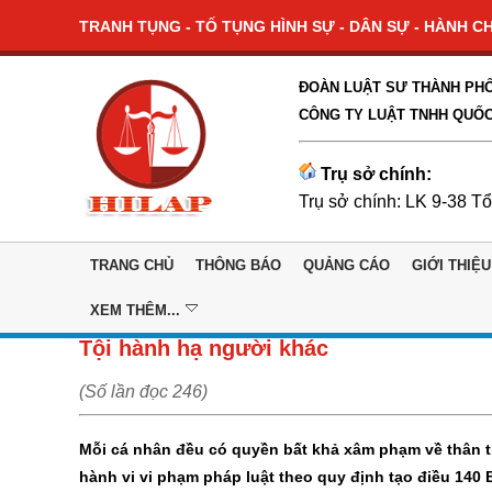
TRANH TỤNG - TỐ TỤNG HÌNH SỰ - DÂN SỰ - HÀNH CHÍ
ĐOÀN LUẬT SƯ THÀNH PHỐ
CÔNG TY LUẬT TNHH QUỐC
Trụ sở chính:
Trụ sở chính: LK 9-38 T
TRANG CHỦ
THÔNG BÁO
QUẢNG CÁO
GIỚI THIỆU
XEM THÊM...
Tội hành hạ người khác
(Số lần đọc 246)
Mỗi cá nhân đều có quyền bất khả xâm phạm về thân th
hành vi vi phạm pháp luật theo quy định tạo điều 140