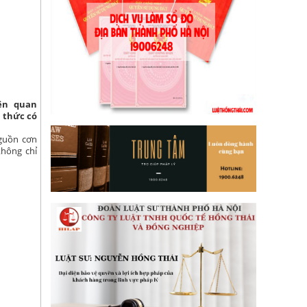
iên quan
h thức có
guồn cơn
không chỉ