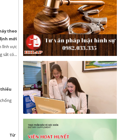
 máy theo
định mới
 lĩnh vực
sắt có...
 thiếu
 chống
Từ